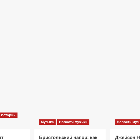
Фильмы
«Как приручить лису»: триллер,
который охотится не за маньяком, а
за человеческими слабостями
10 месяцев тому назад
0
Истории
Музыка
Новости музыки
Новости муз
ат
Бристольский напор: как
Джейсон 