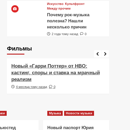
Искусство
Культфронт
Между прочим
Почему рок-музыка
полезна? Нашли
несколько причин
2 года тому назад
0
Фильмы
Фильмы
Рецен
Новый «Гарри Поттер» от HBO:
Реце
кастинг, споры и ставка на мрачный
Навс
реализм
друж
4 месяца тому назад
0
5 ме
ыки
Музыка
Новости музыки
Ньюстед
Новый паспорт Юрия