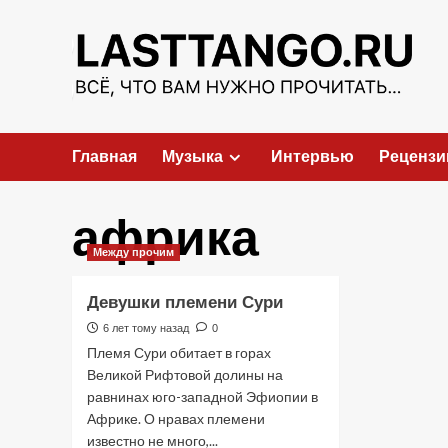
Перейти
к
содержимому
Главная
Музыка
Интервью
Рецензи
африка
Между прочим
Девушки племени Сури
6 лет тому назад
0
Племя Сури обитает в горах
Великой Рифтовой долины на
равнинах юго-западной Эфиопии в
Африке. О нравах племени
известно не много,...