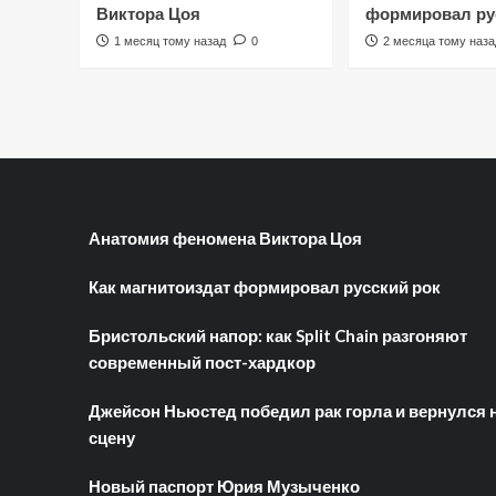
Виктора Цоя
формировал ру
1 месяц тому назад
0
2 месяца тому наза
Анатомия феномена Виктора Цоя
Как магнитоиздат формировал русский рок
Бристольский напор: как Split Chain разгоняют
современный пост-хардкор
Джейсон Ньюстед победил рак горла и вернулся 
сцену
Новый паспорт Юрия Музыченко