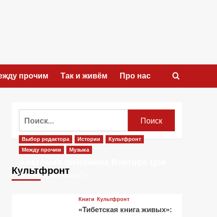
ежду прочим
Так и живём
Про нас
Найти:
Выбор редактора
Истории
Культфронт
Между прочим
Музыка
Анатомия феномена Виктора Цоя
Культфронт
1 месяц тому назад
0
Книги
Культфронт
«Тибетская книга живых»: