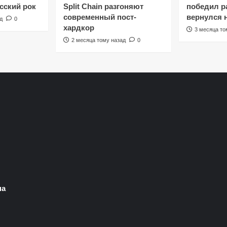
сский рок
Split Chain разгоняют
победил ра
современный пост-
вернулся 
д
0
хардкор
3 месяца то
2 месяца тому назад
0
на