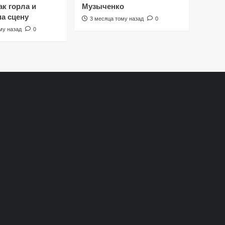
к горла и
Музыченко
на сцену
3 месяца тому назад
0
му назад
0