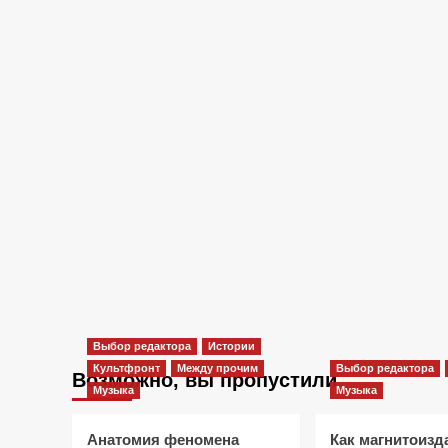
Выбор редактора
Истории
Культфронт
Между прочим
Выбор редактора
Возможно, вы пропустили
Музыка
Музыка
Анатомия феномена
Как магнитоизд