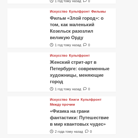
1 год тому назад
0
Искусство
Культфронт
Фильмы
Фильм «Злой город»: о
том, как маленький
Козельск разозлил
великую Орду
1 год тому назад
0
Искусство
Культфронт
Женский стрит-арт в
Петербурге: современные
художницы, меняющие
город
1 год тому назад
0
Искусство
Книги
Культфронт
Между прочим
«Физика на грани
фантастики: Путешествие
в мир квантовых чудес»
2 года тому назад
0