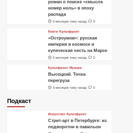
роман о поиске «смысла
номер ноль» в эпоху
распада
5 месяцев тому назад
0
Книги
Культфронт
«Остроумов»: русская
империя в космосе и
купеческая честь на Марсе
5 месяцев тому назад
0
Культфронт
Музыка
Высоцкий. Точка
перегруза
6 месяцев тому назад
0
Подкаст
Искусство
Культфронт
Стрит-арт в Петербурге: из
подворотни в павильон