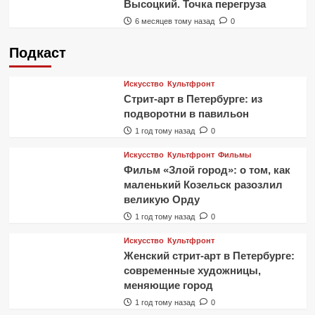
Высоцкий. Точка перегруза
6 месяцев тому назад
0
Подкаст
Искусство
Культфронт
Стрит-арт в Петербурге: из
подворотни в павильон
1 год тому назад
0
Искусство
Культфронт
Фильмы
Фильм «Злой город»: о том, как
маленький Козельск разозлил
великую Орду
1 год тому назад
0
Искусство
Культфронт
Женский стрит-арт в Петербурге:
современные художницы,
меняющие город
1 год тому назад
0