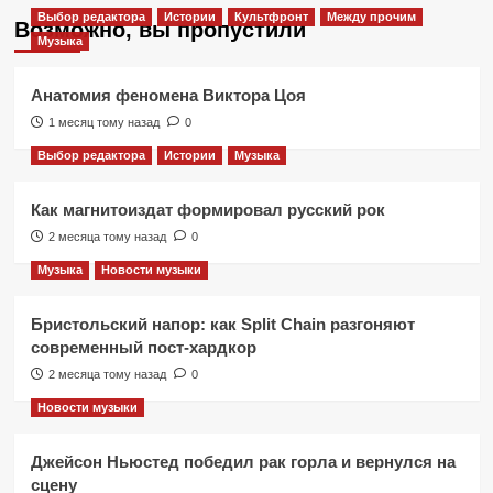
Выбор редактора
Истории
Культфронт
Между прочим
Возможно, вы пропустили
Музыка
Анатомия феномена Виктора Цоя
1 месяц тому назад
0
Выбор редактора
Истории
Музыка
Как магнитоиздат формировал русский рок
2 месяца тому назад
0
Музыка
Новости музыки
Бристольский напор: как Split Chain разгоняют
современный пост-хардкор
2 месяца тому назад
0
Новости музыки
Джейсон Ньюстед победил рак горла и вернулся на
сцену