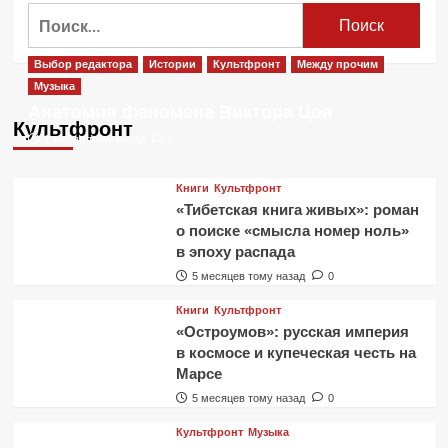
Бристольский
Найти:
напор:
как
Split
Выбор редактора
Истории
Культфронт
Между прочим
Chain
Музыка
разгоняют
Анатомия феномена Виктора Цоя
современный
Культфронт
пост-
1 месяц тому назад
0
хардкор
Книги
Культфронт
«Тибетская книга живых»: роман
о поиске «смысла номер ноль»
в эпоху распада
5 месяцев тому назад
0
Книги
Культфронт
«Остроумов»: русская империя
в космосе и купеческая честь на
Марсе
5 месяцев тому назад
0
Культфронт
Музыка