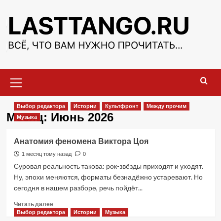
Перейти
к
содержимому
Основное
меню
Выбор редактора
Истории
Культфронт
Между прочим
Месяц:
Июнь 2026
Музыка
Анатомия феномена Виктора Цоя
1 месяц тому назад
0
Суровая реальность такова: рок-звёзды приходят и уходят.
Ну, эпохи меняются, форматы безнадёжно устаревают. Но
сегодня в нашем разборе, речь пойдёт...
Прочитать
Читать далее
больше
Выбор редактора
Истории
Музыка