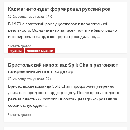
о
Анатомия
Как магнитоиздат формировал русский рок
феномена
Виктора
2 месяца тому назад
0
Цоя
В 1970-е советский рок существовал в параллельной
реальности. Официальных записей почти не было, радио
игнорировало жанр, а концерты проходили под...
Прочитать
Читать далее
больше
Музыка
Новости музыки
о
Как
Бристольский напор: как Split Chain разгоняют
магнитоиздат
современный пост-хардкор
формировал
русский
2 месяца тому назад
0
рок
Бристольская команда Split Chain продолжает уверенно
двигать вперед пост-хардкор-сцену. После прошлогоднего
релиза пластинки motionblur британцы зафиксировали за
собой статус одной...
Прочитать
Читать далее
больше
о