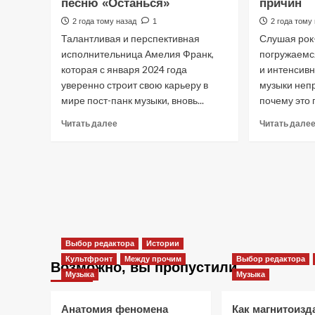
песню «Останься»
причин
металле
90-
2 года тому назад
1
2 года тому
х
Талантливая и перспективная
Слушая рок
исполнительница Амелия Франк,
погружаемся
которая с января 2024 года
и интенсивн
уверенно строит свою карьеру в
музыки неп
мире пост-панк музыки, вновь...
почему это п
Прочитать
Читать далее
Читать дале
больше
о
Новая
волна
пост-
панка:
Амелия
Франк
выпускает
Выбор редактора
Истории
песню
Культфронт
Между прочим
Выбор редактора
Возможно, вы пропустили
«Останься»
Музыка
Музыка
Анатомия феномена
Как магнитоизд