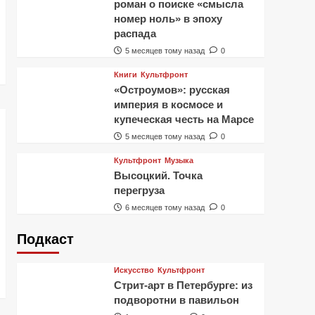
роман о поиске «смысла
номер ноль» в эпоху
распада
5 месяцев тому назад
0
Книги
Культфронт
«Остроумов»: русская
империя в космосе и
купеческая честь на Марсе
5 месяцев тому назад
0
Культфронт
Музыка
Высоцкий. Точка
перегруза
6 месяцев тому назад
0
Подкаст
Искусство
Культфронт
Стрит-арт в Петербурге: из
подворотни в павильон