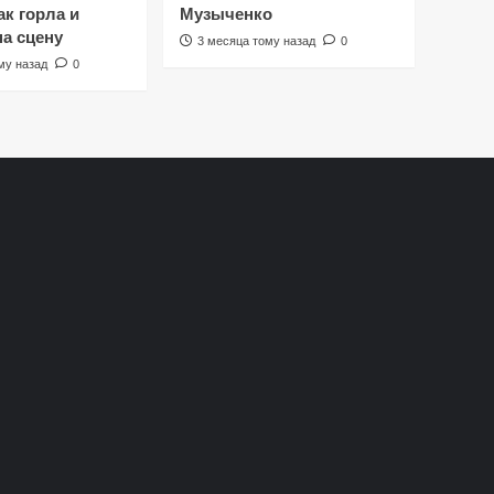
к горла и
Музыченко
на сцену
3 месяца тому назад
0
му назад
0