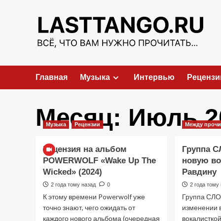
Перейти
к
содержимому
Главная
Музыка
Интервью
Рецензи
Месяц:
Июль 2
Музыка
Рецензии
Между проч
Рецензия на альбом
Группа С
POWERWOLF «Wake Up The
новую в
Wicked» (2024)
Равдину
2 года тому назад
0
2 года тому
К этому времени Powerwolf уже
Группа СЛО
точно знают, чего ожидать от
изменении в
каждого нового альбома (очередная
вокалисткой