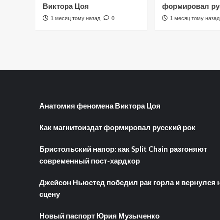
Виктора Цоя
формировал ру
1 месяц тому назад
0
1 месяц тому назад
Анатомия феномена Виктора Цоя
Как магнитоиздат формировал русский рок
Бристольский напор: как Split Chain разгоняют
современный пост-хардкор
Джейсон Ньюстед победил рак горла и вернулся 
сцену
Новый паспорт Юрия Музыченко