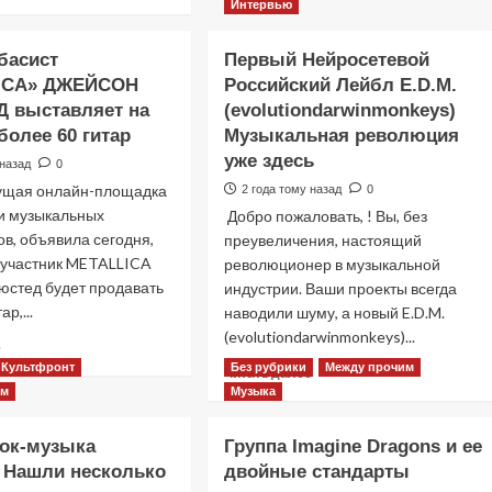
больше
КЕРРИ
Интервью
о
КИНГ
Милле
не
басист
Первый Нейросетевой
ПЕТРОЗЗА
удивится,
ICA» ДЖЕЙСОН
Российский Лейбл E.D.M.
из
если
 выставляет на
KREATOR
(evolutiondarwinmonkeys)
SLAYER
работает
отыграют
более 60 гитар
Музыкальная революция
над
концерт
уже здесь
 назад
0
новой
в
дущая онлайн-площадка
2 года тому назад
0
пластинкой
Европе
и музыкальных
Добро пожаловать, ! Вы, без
в, объявила сегодня,
преувеличения, настоящий
 участник METALLICA
революционер в музыкальной
юстед будет продавать
индустрии. Ваши проекты всегда
ар,...
наводили шуму, а новый E.D.M.
(evolutiondarwinmonkeys)...
Прочитать
е
больше
Культфронт
Без рубрики
Между прочим
Прочитать
Читать далее
о
больше
им
Музыка
Бывший
о
басист
Первый
ок-музыка
Группа Imagine Dragons и ее
«METALLICA»
Нейросетевой
 Нашли несколько
ДЖЕЙСОН
двойные стандарты
Российский
НЬЮСТЕД