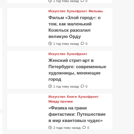
1 год тому назад
0
Искусство
Культфронт
Фильмы
Фильм «Злой город»: о
том, как маленький
Козельск разозлил
великую Орду
1 год тому назад
0
Искусство
Культфронт
Женский стрит-арт в
Петербурге: современные
художницы, меняющие
город
1 год тому назад
0
Искусство
Книги
Культфронт
Между прочим
«Физика на грани
фантастики: Путешествие
в мир квантовых чудес»
2 года тому назад
0