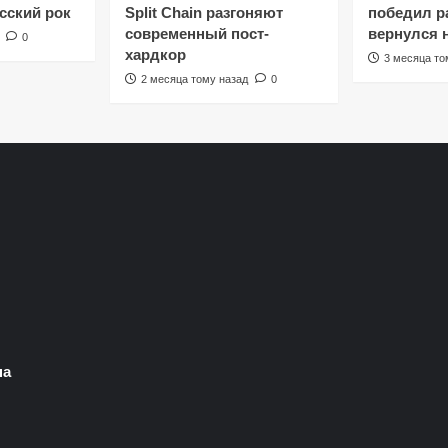
сский рок
Split Chain разгоняют
победил ра
современный пост-
вернулся 
0
хардкор
3 месяца то
2 месяца тому назад
0
на