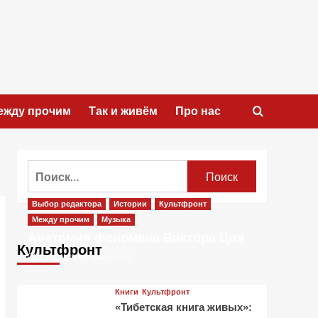
ежду прочим
Так и живём
Про нас
Найти:
Выбор редактора
Истории
Культфронт
Между прочим
Музыка
Анатомия феномена Виктора Цоя
Культфронт
1 месяц тому назад
0
Книги
Культфронт
«Тибетская книга живых»: