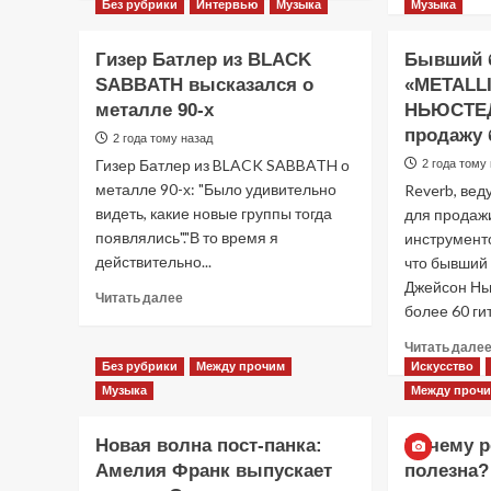
Без рубрики
Интервью
Музыка
Музыка
о
Кирк
Хэмметт
Гизер Батлер из BLACK
Бывший 
чувствует
SABBATH высказался о
«METALL
вину
металле 90-х
НЬЮСТЕД
за
продажу 
уход
2 года тому назад
из
Гизер Батлер из BLACK SABBATH о
2 года тому
«EXODUS»,
металле 90-х: "Было удивительно
Reverb, ве
но
видеть, какие новые группы тогда
для продаж
не
появлялись"."В то время я
инструменто
за
то,
действительно...
что бывший
что
Джейсон Нь
Прочитать
Читать далее
забрал
более 60 гит
больше
свои
о
риффы
Читать дале
Гизер
с
Без рубрики
Между прочим
Искусство
Батлер
собой
Музыка
Между проч
из
BLACK
SABBATH
Новая волна пост-панка:
Почему р
высказался
Амелия Франк выпускает
полезна?
о