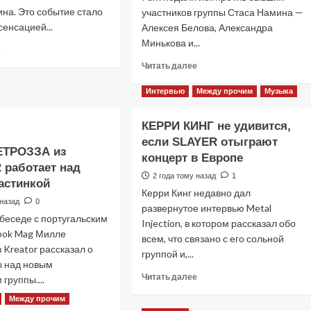
на. Это событие стало
участников группы Стаса Намина —
енсацией...
Алексея Белова, Александра
Минькова и...
Прочитать
е
больше
Прочитать
Читать далее
о
больше
Группа
о
Интервью
Между прочим
Музыка
СЛОТ
Бренды
представила
«Парк
КЕРРИ КИНГ не удивится,
новую
Горького»
вокалистку
если SLAYER отыграют
и
ЕТРОЗЗА из
—
Gorky
концерт в Европе
работает над
Дарью
Park
2 года тому назад
1
Равдину
астинкой
подали
Керри Кинг недавно дал
иск
 назад
0
развернутое интервью Metal
против
беседе с португальским
бывших
Injection, в котором рассказал обо
ook Mag Милле
участников
всем, что связано с его сольной
 Kreator рассказал о
группы
группой и,...
Стаса
ы над новым
Намина
Прочитать
Читать далее
группы....
больше
Между прочим
Прочитать
о
е