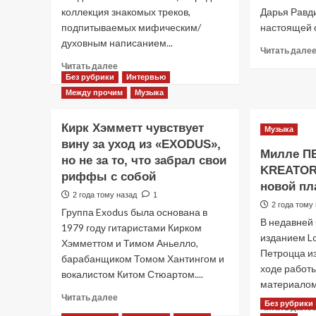
коллекция знакомых треков,
Дарья Равди
подпитываемых мифическим/
настоящей с
духовным написанием...
Читать дале
Прочитать
Читать далее
больше
Без рубрики
Интервью
о
Между прочим
Музыка
Рецензия
на
Кирк Хэмметт чувствует
Музыка
альбом
вину за уход из «EXODUS»,
POWERWOLF
Милле П
«Wake
но не за то, что забрал свои
KREATOR 
Up
риффы с собой
The
новой пл
2 года тому назад
1
Wicked»
2 года тому
Группа Exodus была основана в
(2024)
В недавней 
1979 году гитаристами Кирком
изданием L
Хэмметтом и Тимом Аньелло,
Петроцца из
барабанщиком Томом Хантингом и
ходе работ
вокалистом Китом Стюартом....
материалом 
Прочитать
Читать далее
Без рубрики
Читать дале
больше