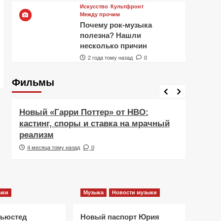
Искусство
Культфронт
Между прочим
Почему рок-музыка
полезна? Нашли
несколько причин
2 года тому назад
0
Фильмы
Фильмы
Рецен
Новый «Гарри Поттер» от HBO:
Реце
кастинг, споры и ставка на мрачный
Навс
реализм
друж
4 месяца тому назад
0
5 ме
ыки
Музыка
Новости музыки
Ньюстед
Новый паспорт Юрия