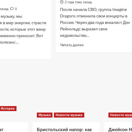
Лейбл
2 года тому назад
выставляет
E.D.M.
После начала СВО, группа Imagine
 назад
0
на
(evolutiondarwinmonkeys)
Dragons отменила свои концерты в
-музыку, мы
продажу
Музыкальная
более
России. Через два года вокалист Дэн
 в мир энергии, страсти
революция
60
Рейнольдс выразил свое
ости, которые этот жанр
уже
гитар
здесь
недовольство...
ременно приносит. Вот
олезно:...
Прочитать
Читать далее
больше
Прочитать
е
Фильмы
о
больше
Группа
о
«Как приручить лису»: триллер,
Imagine
Почему
Dragons
рок-
который охотится не за маньяком, а
и
музыка
за человеческими слабостями
ее
полезна?
10 месяцев тому назад
0
двойные
Нашли
стандарты
несколько
причин
Истории
Музыка
Новости музыки
Новости муз
ат
Бристольский напор: как
Джейсон 