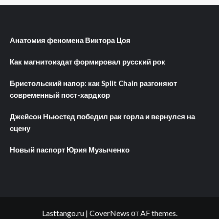
Анатомия феномена Виктора Цоя
Как магнитоиздат формировал русский рок
Бристольский напор: как Split Chain разгоняют
современный пост-хардкор
Джейсон Ньюстед победил рак горла и вернулся на
сцену
Новый паспорт Юрия Музыченко
Lasttango.ru
|
CoverNews
от AF themes.