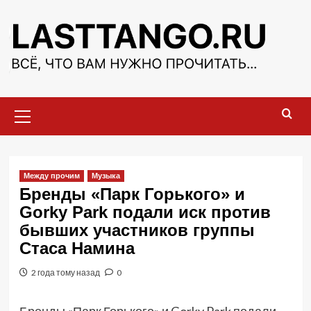
Перейти
к
содержимому
Основное
меню
Между прочим
Музыка
Бренды «Парк Горького» и
Gorky Park подали иск против
бывших участников группы
Стаса Намина
2 года тому назад
0
Бренды «Парк Горького» и Gorky Park подали