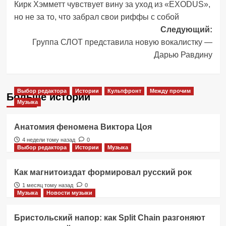
Кирк Хэмметт чувствует вину за уход из «EXODUS»,
записи
но не за то, что забрал свои риффы с собой
Следующий:
Группа СЛОТ представила новую вокалистку —
Дарью Равдину
Выбор редактора
Истории
Культфронт
Между прочим
Больше историй
Музыка
Анатомия феномена Виктора Цоя
4 недели тому назад
0
Выбор редактора
Истории
Музыка
Как магнитоиздат формировал русский рок
1 месяц тому назад
0
Музыка
Новости музыки
Бристольский напор: как Split Chain разгоняют