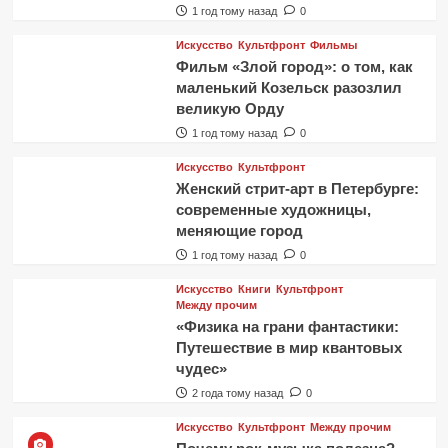
1 год тому назад
0
Искусство
Культфронт
Фильмы
Фильм «Злой город»: о том, как
маленький Козельск разозлил
великую Орду
1 год тому назад
0
Искусство
Культфронт
Женский стрит-арт в Петербурге:
современные художницы,
меняющие город
1 год тому назад
0
Искусство
Книги
Культфронт
Между прочим
«Физика на грани фантастики:
Путешествие в мир квантовых
чудес»
2 года тому назад
0
Искусство
Культфронт
Между прочим