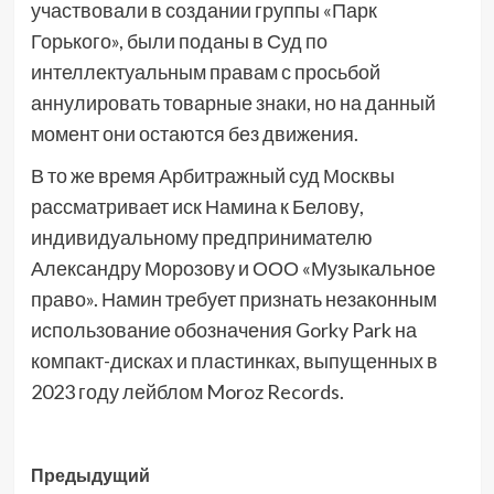
участвовали в создании группы «Парк
Горького», были поданы в Суд по
интеллектуальным правам с просьбой
аннулировать товарные знаки, но на данный
момент они остаются без движения.
В то же время Арбитражный суд Москвы
рассматривает иск Намина к Белову,
индивидуальному предпринимателю
Александру Морозову и ООО «Музыкальное
право». Намин требует признать незаконным
использование обозначения Gorky Park на
компакт-дисках и пластинках, выпущенных в
2023 году лейблом Moroz Records.
Навигация
Предыдущий