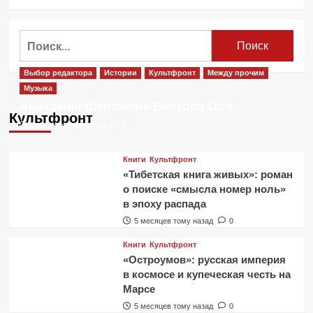
больше
о
Павел
Найти:
Дуров
призвал
не
Выбор редактора
Истории
Культфронт
Между прочим
пользоваться
Музыка
Google
Анатомия феномена Виктора Цоя
Play
Культфронт
и
2 месяца тому назад
0
App
Store
Книги
Культфронт
«Тибетская книга живых»: роман
о поиске «смысла номер ноль»
в эпоху распада
5 месяцев тому назад
0
Книги
Культфронт
«Остроумов»: русская империя
в космосе и купеческая честь на
Марсе
5 месяцев тому назад
0