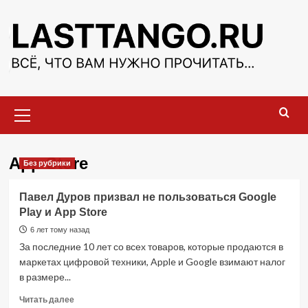
Перейти
к
содержимому
Основное
меню
App Store
Без рубрики
Павел Дуров призвал не пользоваться Google
Play и App Store
6 лет тому назад
За последние 10 лет со всех товаров, которые продаются в
маркетах цифровой техники, Apple и Google взимают налог
в размере...
Прочитать
Читать далее