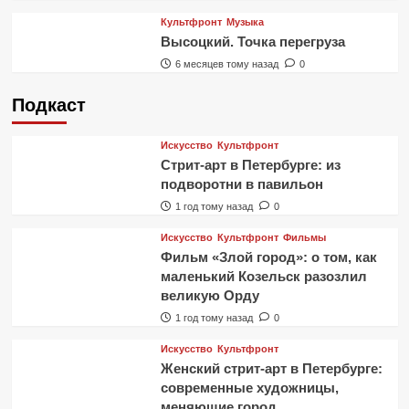
Культфронт
Музыка
Высоцкий. Точка перегруза
6 месяцев тому назад
0
Подкаст
Искусство
Культфронт
Стрит-арт в Петербурге: из
подворотни в павильон
1 год тому назад
0
Искусство
Культфронт
Фильмы
Фильм «Злой город»: о том, как
маленький Козельск разозлил
великую Орду
1 год тому назад
0
Искусство
Культфронт
Женский стрит-арт в Петербурге:
современные художницы,
меняющие город