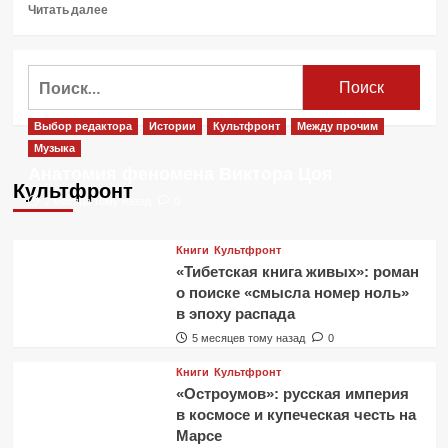
Прочитать
Читать далее
больше
о
Cigarettes
Найти:
After
Sex
—
Выбор редактора
Истории
Культфронт
Между прочим
видео
Музыка
концерта
Анатомия феномена Виктора Цоя
в
Культфронт
Les
2 месяца тому назад
0
Magasins
Généraux
Книги
Культфронт
«Тибетская книга живых»: роман
о поиске «смысла номер ноль»
в эпоху распада
5 месяцев тому назад
0
Книги
Культфронт
«Остроумов»: русская империя
в космосе и купеческая честь на
Марсе