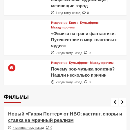
меняющие город
1 год тому назад
0
Искусство
Книги
Культфронт
Между прочим
«Физика на грани фантастики:
Путешествие в мир квантовых
чудес»
2 года тому назад
0
Искусство
Культфронт
Между прочим
Почему рок-музыка полезна?
Нашли несколько причин
2 года тому назад
0
Фильмы
Фильмы
Новый «Гарри Поттер» от HBO: кастинг, споры и
ставка на мрачный реализм
4 месяца тому назад
0