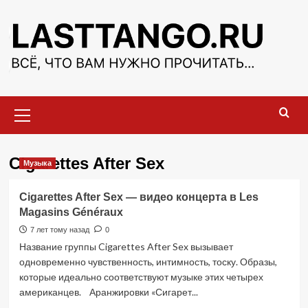
Перейти
к
содержимому
Основное
меню
Cigarettes After Sex
Музыка
Cigarettes After Sex — видео концерта в Les
Magasins Généraux
7 лет тому назад
0
Название группы Cigarettes After Sex вызывает
одновременно чувственность, интимность, тоску. Образы,
которые идеально соответствуют музыке этих четырех
американцев. Аранжировки «Сигарет...