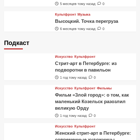
5 месяцев тому назад
0
Культфронт
Музыка
Высоцкий. Точка перегруза
6 месяцев тому назад
0
Подкаст
Искусство
Культфронт
Стрит-арт в Петербурге: из
подворотни в павильон
1 год тому назад
0
Искусство
Культфронт
Фильмы
Фильм «Злой город»: о том, как
маленький Козельск разозлил
великую Орду
1 год тому назад
0
Искусство
Культфронт
Женский стрит-арт в Петербурге:
современные художницы,