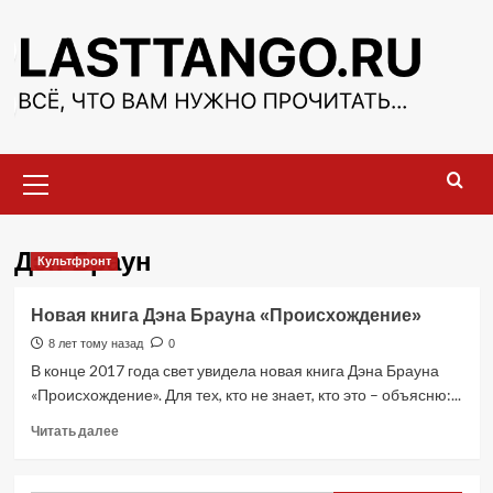
Перейти
к
содержимому
Основное
меню
Дэн Браун
Культфронт
Новая книга Дэна Брауна «Происхождение»
8 лет тому назад
0
В конце 2017 года свет увидела новая книга Дэна Брауна
«Происхождение». Для тех, кто не знает, кто это – объясню:...
Прочитать
Читать далее
больше
о
Новая