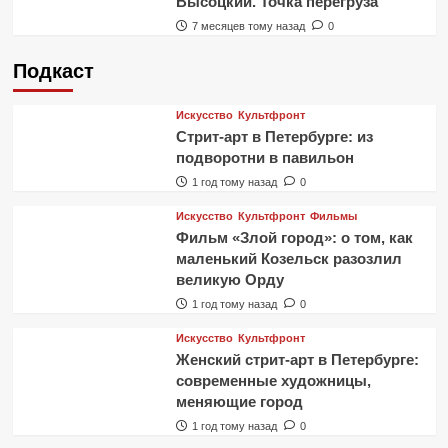
Высоцкий. Точка перегруза
7 месяцев тому назад
0
Подкаст
Искусство
Культфронт
Стрит-арт в Петербурге: из
подворотни в павильон
1 год тому назад
0
Искусство
Культфронт
Фильмы
Фильм «Злой город»: о том, как
маленький Козельск разозлил
великую Орду
1 год тому назад
0
Искусство
Культфронт
Женский стрит-арт в Петербурге:
современные художницы,
меняющие город
1 год тому назад
0