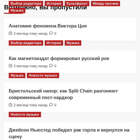
Выбор редактора
Истории
Культфронт
Между прочим
Возможно, вы пропустили
Музыка
Анатомия феномена Виктора Цоя
2 месяца тому назад
0
Выбор редактора
Истории
Музыка
Как магнитоиздат формировал русский рок
2 месяца тому назад
0
Музыка
Новости музыки
Бристольский напор: как Split Chain разгоняют
современный пост-хардкор
2 месяца тому назад
0
Новости музыки
Джейсон Ньюстед победил рак горла и вернулся на
сцену