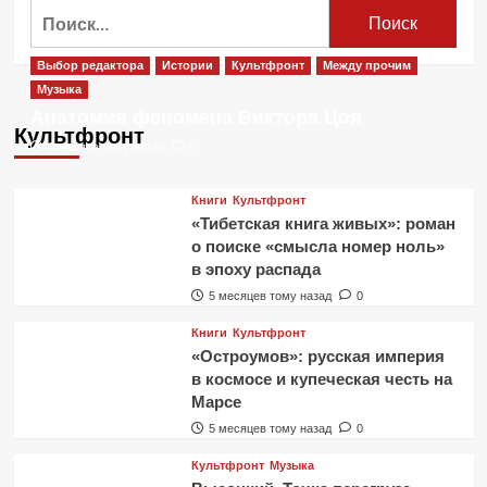
Найти:
книга
Дэна
Брауна
Выбор редактора
Истории
Культфронт
Между прочим
«Происхождение»
Музыка
Анатомия феномена Виктора Цоя
Культфронт
2 месяца тому назад
0
Книги
Культфронт
«Тибетская книга живых»: роман
о поиске «смысла номер ноль»
в эпоху распада
5 месяцев тому назад
0
Книги
Культфронт
«Остроумов»: русская империя
в космосе и купеческая честь на
Марсе
5 месяцев тому назад
0
Культфронт
Музыка