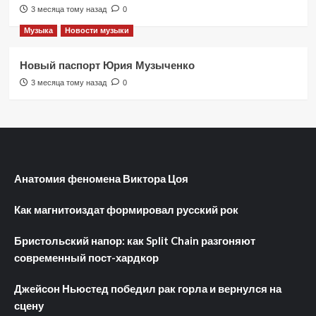
3 месяца тому назад
0
Музыка
Новости музыки
Новый паспорт Юрия Музыченко
3 месяца тому назад
0
Анатомия феномена Виктора Цоя
Как магнитоиздат формировал русский рок
Бристольский напор: как Split Chain разгоняют
современный пост-хардкор
Джейсон Ньюстед победил рак горла и вернулся на
сцену