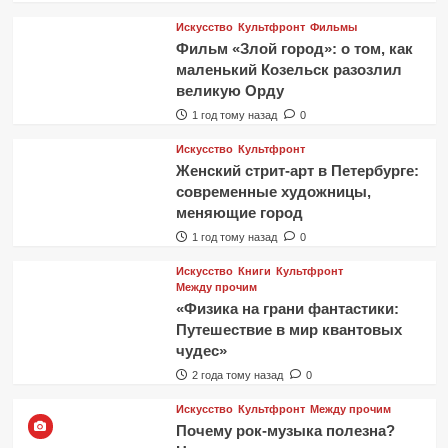
Искусство
Культфронт
Фильмы
Фильм «Злой город»: о том, как
маленький Козельск разозлил
великую Орду
1 год тому назад
0
Искусство
Культфронт
Женский стрит-арт в Петербурге:
современные художницы,
меняющие город
1 год тому назад
0
Искусство
Книги
Культфронт
Между прочим
«Физика на грани фантастики:
Путешествие в мир квантовых
чудес»
2 года тому назад
0
Искусство
Культфронт
Между прочим
Почему рок-музыка полезна?