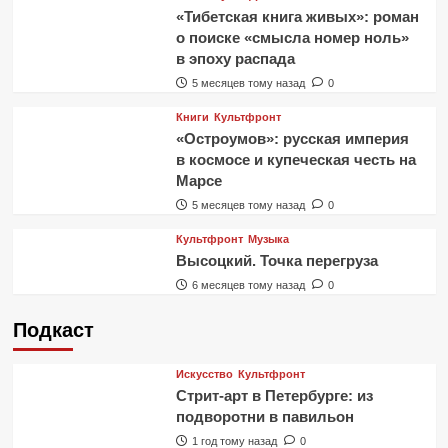
«Тибетская книга живых»: роман
о поиске «смысла номер ноль»
в эпоху распада
5 месяцев тому назад
0
Книги
Культфронт
«Остроумов»: русская империя
в космосе и купеческая честь на
Марсе
5 месяцев тому назад
0
Культфронт
Музыка
Высоцкий. Точка перегруза
6 месяцев тому назад
0
Подкаст
Искусство
Культфронт
Стрит-арт в Петербурге: из
подворотни в павильон
1 год тому назад
0