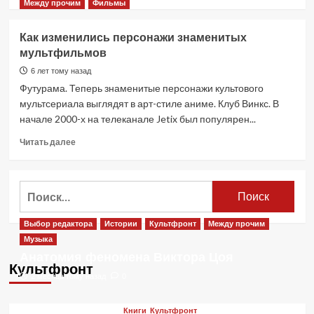
больше
Между прочим
Фильмы
о
«Белоснежка»
Как изменились персонажи знаменитых
2025:
мультфильмов
ремейк,
который
6 лет тому назад
разозлил
Футурама. Теперь знаменитые персонажи культового
всех
мультсериала выглядят в арт-стиле аниме. Клуб Винкс. В
начале 2000-х на телеканале Jetix был популярен...
Прочитать
Читать далее
больше
о
Как
Найти:
изменились
персонажи
знаменитых
Выбор редактора
Истории
Культфронт
Между прочим
мультфильмов
Музыка
Анатомия феномена Виктора Цоя
Культфронт
2 месяца тому назад
0
Книги
Культфронт