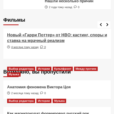
Нашли несколько причин
2 года тому назад
0
Фильмы
Фильмы
Новый «Гарри Поттер» от HBO: кастинг, споры и
ставка на мрачный реализм
4 месяца тому назад
0
Выбор редактора
Истории
Культфронт
Между прочим
Возможно, вы пропустили
Музыка
Анатомия феномена Виктора Цоя
2 месяца тому назад
0
Выбор редактора
Истории
Музыка
Как магнитоиздат формировал русский рок