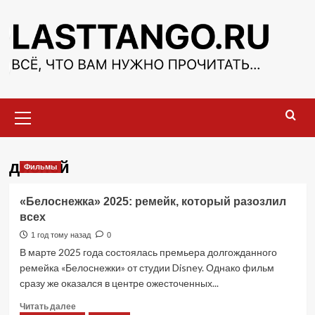
Перейти
к
содержимому
Основное
меню
дисней
Фильмы
«Белоснежка» 2025: ремейк, который разозлил
всех
1 год тому назад
0
В марте 2025 года состоялась премьера долгожданного
ремейка «Белоснежки» от студии Disney. Однако фильм
сразу же оказался в центре ожесточенных...
Прочитать
Читать далее