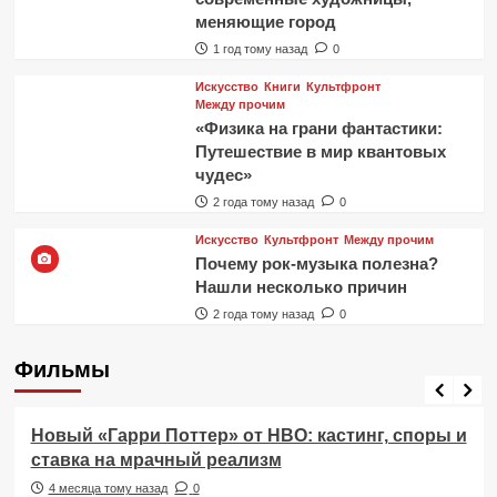
меняющие город
1 год тому назад
0
Искусство
Книги
Культфронт
Между прочим
«Физика на грани фантастики:
Путешествие в мир квантовых
чудес»
2 года тому назад
0
Искусство
Культфронт
Между прочим
Почему рок-музыка полезна?
Нашли несколько причин
2 года тому назад
0
Фильмы
Фильмы
Новый «Гарри Поттер» от HBO: кастинг, споры и
ставка на мрачный реализм
4 месяца тому назад
0