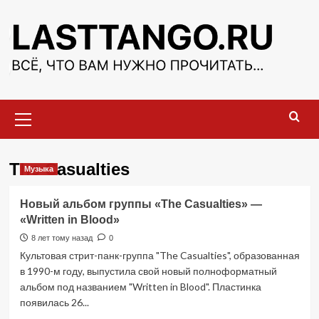
Перейти
к
содержимому
Основное
меню
The Casualties
Музыка
Новый альбом группы «The Casualties» —
«Written in Blood»
8 лет тому назад
0
Культовая стрит-панк-группа "The Casualties", образованная
в 1990-м году, выпустила свой новый полноформатный
альбом под названием "Written in Blood". Пластинка
появилась 26...