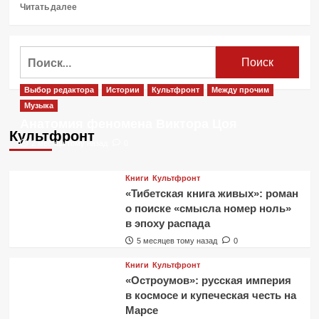
Прочитать
Читать далее
больше
о
Новый
Найти:
альбом
группы
«The
Выбор редактора
Истории
Культфронт
Между прочим
Casualties»
Музыка
—
Анатомия феномена Виктора Цоя
«Written
Культфронт
in
2 месяца тому назад
0
Blood»
Книги
Культфронт
«Тибетская книга живых»: роман
о поиске «смысла номер ноль»
в эпоху распада
5 месяцев тому назад
0
Книги
Культфронт
«Остроумов»: русская империя
в космосе и купеческая честь на
Марсе