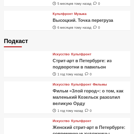
5 месяцев тому назад
0
Культфронт
Музыка
Высоцкий. Точка перегруза
6 месяцев тому назад
0
Подкаст
Искусство
Культфронт
Стрит-арт в Петербурге: из
подворотни в павильон
1 год тому назад
0
Искусство
Культфронт
Фильмы
Фильм «Злой город»: о том, как
маленький Козельск разозлил
великую Орду
1 год тому назад
0
Искусство
Культфронт
Женский стрит-арт в Петербурге:
современные художницы,