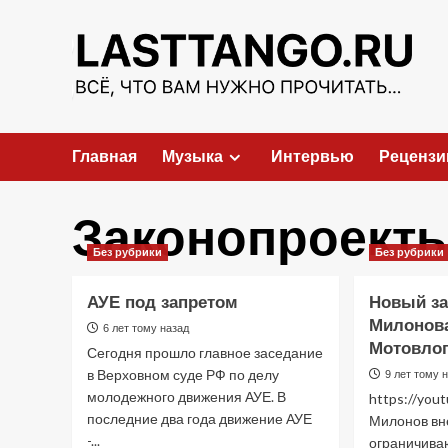
Перейти
к
содержимому
Главная
Музыка
Интервью
Рецензи
Законопроект
Без рубрики
Без рубрики
АУЕ под запретом
Новый за
Милонова
6 лет тому назад
Мотовло
Сегодня прошло главное заседание
в Верховном суде РФ по делу
9 лет тому 
молодежного движения АУЕ. В
https://yo
последние два года движение АУЕ
Милонов вн
-...
ограничива