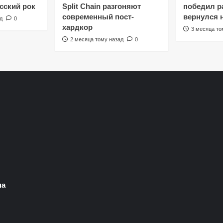
сский рок
Split Chain разгоняют
победил ра
современный пост-
вернулся 
д
0
хардкор
3 месяца то
2 месяца тому назад
0
на