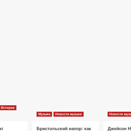
Фильмы
«Как приручить лису»: триллер,
который охотится не за маньяком, а
за человеческими слабостями
10 месяцев тому назад
0
Истории
Музыка
Новости музыки
Новости муз
ат
Бристольский напор: как
Джейсон 