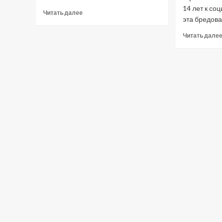
14 лет к со
Прочитать
Читать далее
эта бредовая
больше
о
Читать дале
АУЕ
под
запретом