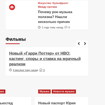
Искусство
Культфронт
Между прочим
Почему рок-музыка
полезна? Нашли
несколько причин
2 года тому назад
0
Фильмы
Фильмы
Рецен
Новый «Гарри Поттер» от HBO:
Реце
кастинг, споры и ставка на мрачный
Навс
реализм
друж
4 месяца тому назад
0
5 ме
ыки
Музыка
Новости музыки
Ньюстед
Новый паспорт Юрия