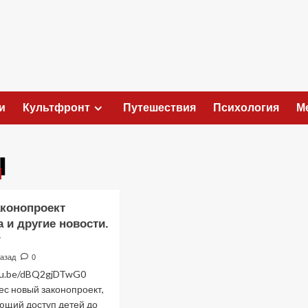
и
Культфронт
Путешествия
Психология
М
ы
конопроект
 и другие новости.
г
назад
0
utu.be/dBQ2gjDTwG0
ес новый законопроект,
ющий доступ детей до