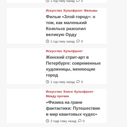
1 год тому назад
0
Искусство
Культфронт
Фильмы
Фильм «Злой город»: о
том, как маленький
Козельск разозлил
великую Орду
1 год тому назад
0
Искусство
Культфронт
Женский стрит-арт в
Петербурге: современные
художницы, меняющие
город
1 год тому назад
0
Искусство
Книги
Культфронт
Между прочим
«Физика на грани
фантастики: Путешествие
в мир квантовых чудес»
2 года тому назад
0