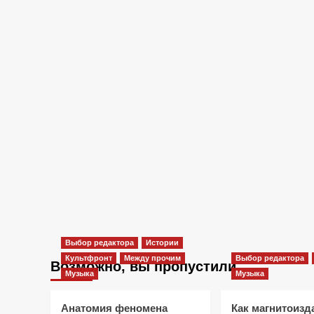
Выбор редактора
Истории
Культфронт
Между прочим
Выбор редактора
Возможно, вы пропустили
Музыка
Музыка
Анатомия феномена
Как магнитоизд