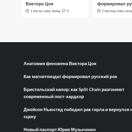
Виктора Цоя
формировал ру
1 месяц тому назад
0
2 месяца тому наза
Анатомия феномена Виктора Цоя
Как магнитоиздат формировал русский рок
Бристольский напор: как Split Chain разгоняют
современный пост-хардкор
Джейсон Ньюстед победил рак горла и вернулся 
сцену
Новый паспорт Юрия Музыченко