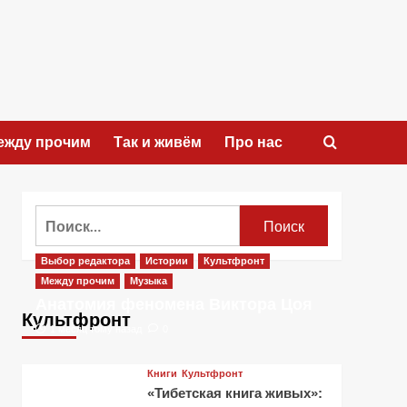
ежду прочим
Так и живём
Про нас
Найти:
Выбор редактора
Истории
Культфронт
Между прочим
Музыка
Анатомия феномена Виктора Цоя
Культфронт
1 месяц тому назад
0
Книги
Культфронт
«Тибетская книга живых»: