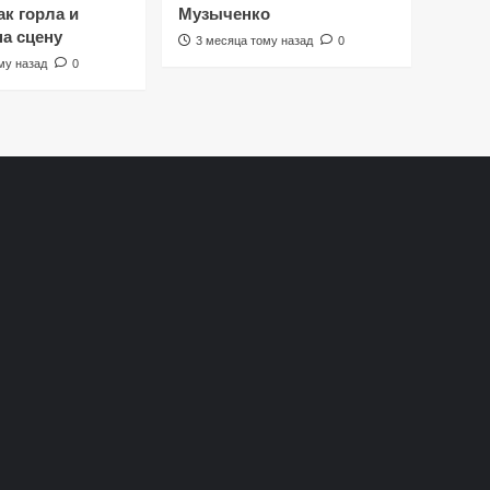
к горла и
Музыченко
на сцену
3 месяца тому назад
0
му назад
0