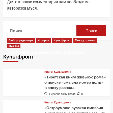
Для отправки комментария вам необходимо
авторизоваться
.
Найти:
Выбор редактора
Истории
Культфронт
Между прочим
Музыка
Анатомия феномена Виктора Цоя
Культфронт
1 месяц тому назад
0
Книги
Культфронт
«Тибетская книга живых»: роман
о поиске «смысла номер ноль»
в эпоху распада
4 месяца тому назад
0
Книги
Культфронт
«Остроумов»: русская империя