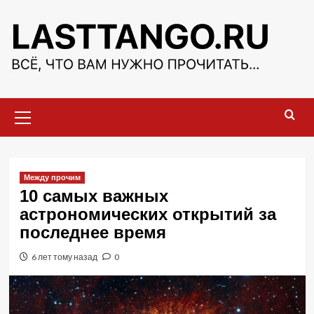
Перейти
к
содержимому
Основное
меню
Между прочим
10 самых важных
астрономических открытий за
последнее время
6 лет тому назад
0