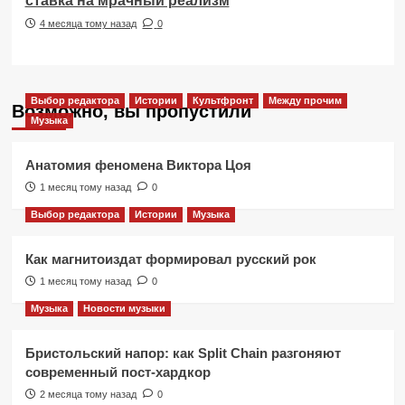
ставка на мрачный реализм
4 месяца тому назад
0
Выбор редактора
Истории
Культфронт
Между прочим
Возможно, вы пропустили
Музыка
Анатомия феномена Виктора Цоя
1 месяц тому назад
0
Выбор редактора
Истории
Музыка
Как магнитоиздат формировал русский рок
1 месяц тому назад
0
Музыка
Новости музыки
Бристольский напор: как Split Chain разгоняют
современный пост-хардкор
2 месяца тому назад
0