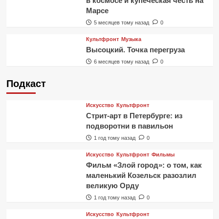
в космосе и купеческая честь на
Марсе
5 месяцев тому назад
0
Культфронт
Музыка
Высоцкий. Точка перегруза
6 месяцев тому назад
0
Подкаст
Искусство
Культфронт
Стрит-арт в Петербурге: из
подворотни в павильон
1 год тому назад
0
Искусство
Культфронт
Фильмы
Фильм «Злой город»: о том, как
маленький Козельск разозлил
великую Орду
1 год тому назад
0
Искусство
Культфронт