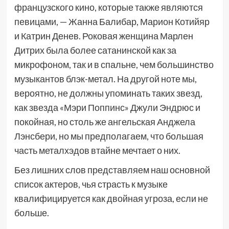
французского кино, которые также являются
певицами, — Жанна Балибар, Марион Котийяр
и Катрин Денев. Роковая женщина Марлен
Дитрих была более сатанинской как за
микрофоном, так и в спальне, чем большинство
музыкантов блэк-метал. На другой ноте мы,
вероятно, не должны упоминать таких звезд,
как звезда «Мэри Поппинс» Джули Эндрюс и
покойная, но столь же ангельская Анджела
Лэнсбери, но мы предполагаем, что большая
часть металхэдов втайне мечтает о них.
Без лишних слов представляем наш основной
список актеров, чья страсть к музыке
квалифицируется как двойная угроза, если не
больше.