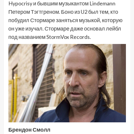
Hypocrisy и бывшим музыкантом Lindemann
Петером Тэгтгреном. Боно из U2 был тем, кто
побудил Стормаре заняться музыкой, которую
он уже изучал. Стормаре даже основал лейбл
под названием StormVox Records.
Брендон Смолл