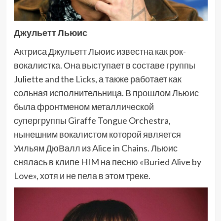
Джульетт Льюис
Актриса Джульетт Льюис известна как рок-
вокалистка. Она выступает в составе группы
Juliette and the Licks, а также работает как
сольная исполнительница. В прошлом Льюис
была фронтменом металлической
супергруппы Giraffe Tongue Orchestra,
нынешним вокалистом которой является
Уильям ДюВалл из Alice in Chains. Льюис
снялась в клипе HIM на песню «Buried Alive by
Love», хотя и не пела в этом треке.