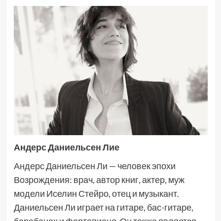
Андерс Даниельсен Лие
Андерс Даниельсен Ли — человек эпохи
Возрождения: врач, автор книг, актер, муж
модели Иселин Стейро, отец и музыкант.
Даниельсен Ли играет на гитаре, бас-гитаре,
барабанах и фортепиано. Он также является