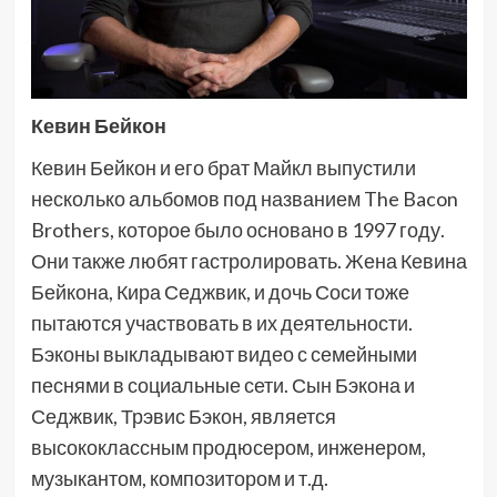
Кевин Бейкон
Кевин Бейкон и его брат Майкл выпустили
несколько альбомов под названием The Bacon
Brothers, которое было основано в 1997 году.
Они также любят гастролировать. Жена Кевина
Бейкона, Кира Седжвик, и дочь Соси тоже
пытаются участвовать в их деятельности.
Бэконы выкладывают видео с семейными
песнями в социальные сети. Сын Бэкона и
Седжвик, Трэвис Бэкон, является
высококлассным продюсером, инженером,
музыкантом, композитором и т.д.