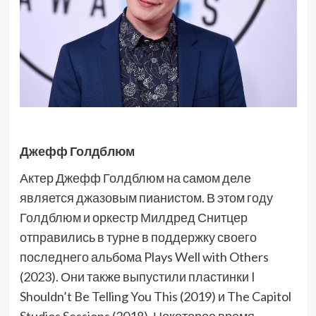
Джефф Голдблюм
Актер Джефф Голдблюм на самом деле
является джазовым пианистом. В этом году
Голдблюм и оркестр Милдред Снитцер
отправились в турне в поддержку своего
последнего альбома Plays Well with Others
(2023). Они также выпустили пластинки I
Shouldn’t Be Telling You This (2019) и The Capitol
Studios Sessions (2018). Некоторое время