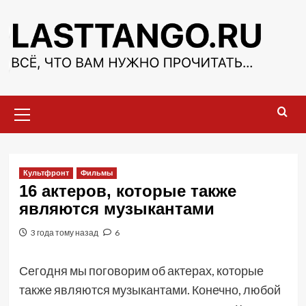
Перейти
к
содержимому
Основное
меню
Культфронт
Фильмы
16 актеров, которые также
являются музыкантами
3 года тому назад
6
Сегодня мы поговорим об актерах, которые
также являются музыкантами. Конечно, любой