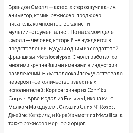
Брендон Смолл — актер, актер озвучивания,
аниматор, комик, режиссер, продюсер,
писатель, композитор, вокалист и
мультиинструменталист. Но на самом деле
Смолл — человек, который не нуждается в
представлении. Будучи одним из создателей
франшизы Metalocalypse, Смолл работал со
многими крупнейшими именами в индустрии
развлечений. В «Металлокайпсе» участвовало
невероятное количество известных
исполнителей: Корпсегринер из Cannibal
Corpse, Арве Исдал из Enslaved, икона кино
Малком Макдауэлл, Слэш из Guns N’ Roses,
Джеймс Хетфилд и Кирк Хэмметт из Metallica, а
также режиссер Вернер Херцог.