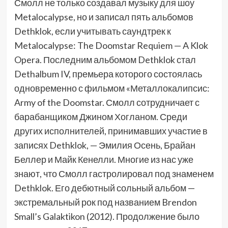
Смолл не только создавал музыку для шоу
Metalocalypse, но и записал пять альбомов
Dethklok, если учитывать саундтрек к
Metalocalypse: The Doomstar Requiem — A Klok
Opera. Последним альбомом Dethklok стал
Dethalbum IV, премьера которого состоялась
одновременно с фильмом «Металлокалипсис:
Army of the Doomstar. Смолл сотрудничает с
барабанщиком Джином Хогланом. Среди
других исполнителей, принимавших участие в
записях Dethklok, — Эмилия Осень, Брайан
Беллер и Майк Кенелли. Многие из нас уже
знают, что Смолл гастролировал под знаменем
Dethklok. Его дебютный сольный альбом —
экстремальный рок под названием Brendon
Small’s Galaktikon (2012). Продолжение было