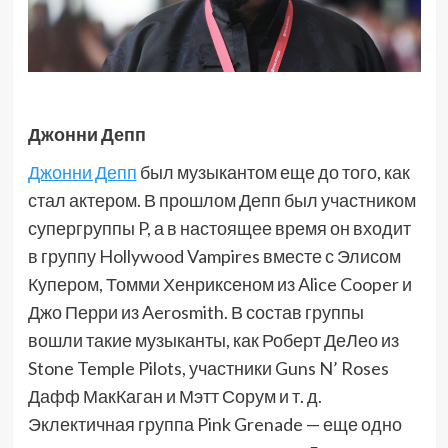
Джонни Депп
Джонни Депп
был музыкантом еще до того, как
стал актером. В прошлом Депп был участником
супергруппы P, а в настоящее время он входит
в группу Hollywood Vampires вместе с Элисом
Купером, Томми Хенриксеном из Alice Cooper и
Джо Перри из Aerosmith. В состав группы
вошли такие музыканты, как Роберт ДеЛео из
Stone Temple Pilots, участники Guns N’ Roses
Дафф МакКаган и Мэтт Сорум и т. д.
Эклектичная группа Pink Grenade — еще одно