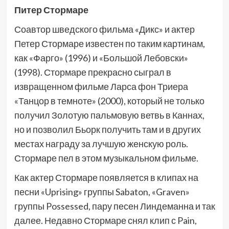
Питер Стормаре
Соавтор шведского фильма «Дикс» и актер
Петер Стормаре известен по таким картинам,
как «Фарго» (1996) и «Большой Лебовски»
(1998). Стормаре прекрасно сыграл в
извращенном фильме Ларса фон Триера
«Танцор в темноте» (2000), который не только
получил Золотую пальмовую ветвь в Каннах,
но и позволил Бьорк получить там и в других
местах награду за лучшую женскую роль.
Стормаре пел в этом музыкальном фильме.
Как актер Стормаре появляется в клипах на
песни «Uprising» группы Sabaton, «Graven»
группы Possessed, пару песен Линдеманна и так
далее. Недавно Стормаре снял клип с Pain,