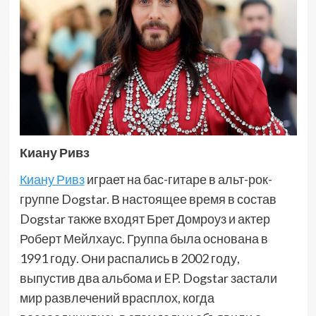
Киану Ривз
Киану Ривз
играет на бас-гитаре в альт-рок-
группе Dogstar. В настоящее время в состав
Dogstar также входят Брет Домроуз и актер
Роберт Мейлхаус. Группа была основана в
1991 году. Они распались в 2002 году,
выпустив два альбома и EP. Dogstar застали
мир развлечений врасплох, когда