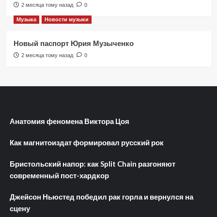
2 месяца тому назад
0
Музыка
Новости музыки
Новый паспорт Юрия Музыченко
2 месяца тому назад
0
Анатомия феномена Виктора Цоя
Как магнитоиздат формировал русский рок
Бристольский напор: как Split Chain разгоняют
современный пост-хардкор
Джейсон Ньюстед победил рак горла и вернулся на
сцену