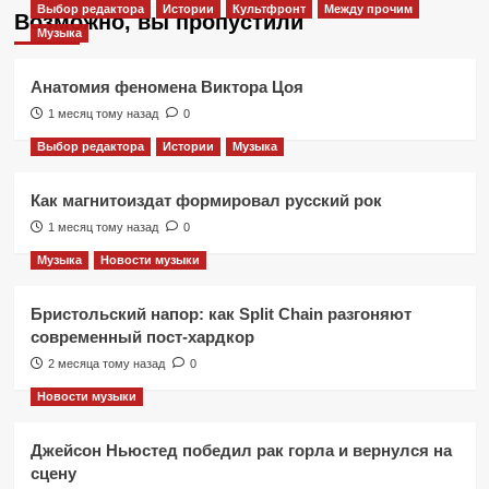
Выбор редактора
Истории
Культфронт
Между прочим
Возможно, вы пропустили
Музыка
Анатомия феномена Виктора Цоя
1 месяц тому назад
0
Выбор редактора
Истории
Музыка
Как магнитоиздат формировал русский рок
1 месяц тому назад
0
Музыка
Новости музыки
Бристольский напор: как Split Chain разгоняют
современный пост-хардкор
2 месяца тому назад
0
Новости музыки
Джейсон Ньюстед победил рак горла и вернулся на
сцену