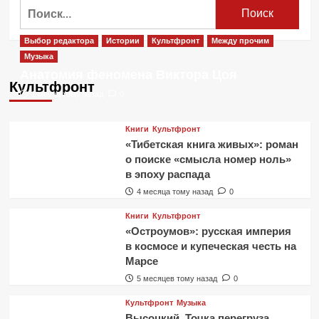
Найти:
Выбор редактора
Истории
Культфронт
Между прочим
Музыка
Анатомия феномена Виктора Цоя
Культфронт
1 месяц тому назад
0
Книги
Культфронт
«Тибетская книга живых»: роман
о поиске «смысла номер ноль»
в эпоху распада
4 месяца тому назад
0
Книги
Культфронт
«Остроумов»: русская империя
в космосе и купеческая честь на
Марсе
5 месяцев тому назад
0
Культфронт
Музыка
Высоцкий. Точка перегруза