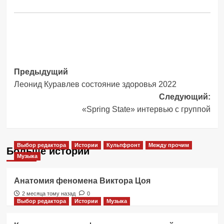
Навигация
Предыдущий
Леонид Куравлев состояние здоровья 2022
записи
Следующий:
«Spring State» интервью с группой
Выбор редактора
Истории
Культфронт
Между прочим
Больше историй
Музыка
Анатомия феномена Виктора Цоя
2 месяца тому назад
0
Выбор редактора
Истории
Музыка