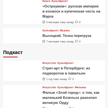
Книги
Культфронт
«Остроумов»: русская империя
в космосе и купеческая честь на
Марсе
5 месяцев тому назад
0
Культфронт
Музыка
Высоцкий. Точка перегруза
7 месяцев тому назад
0
Подкаст
Искусство
Культфронт
Стрит-арт в Петербурге: из
подворотни в павильон
1 год тому назад
0
Искусство
Культфронт
Фильмы
Фильм «Злой город»: о том, как
маленький Козельск разозлил
великую Орду