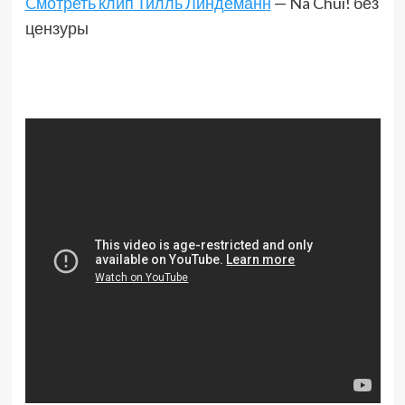
Cмотреть клип Тилль Линдеманн
— Na Chui! без
цензуры