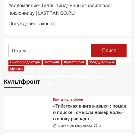
Уведомление:
Тилль Линдеманн изнасиловал
поклонницу | LASTTANGO.RU
Обсуждение закрыто.
Найти:
Выбор редактора
Истории
Культфронт
Между прочим
Музыка
Анатомия феномена Виктора Цоя
Культфронт
2 месяца тому назад
0
Книги
Культфронт
«Тибетская книга живых»: роман
о поиске «смысла номер ноль»
в эпоху распада
5 месяцев тому назад
0