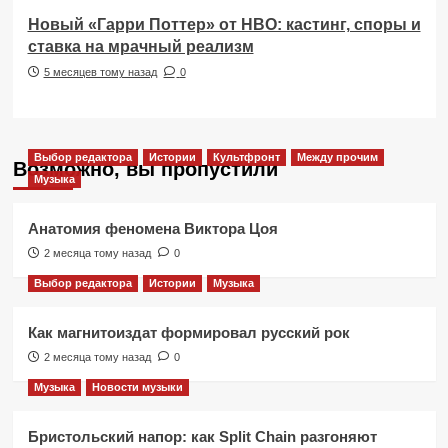
Новый «Гарри Поттер» от HBO: кастинг, споры и
ставка на мрачный реализм
5 месяцев тому назад
0
Выбор редактора
Истории
Культфронт
Между прочим
Возможно, вы пропустили
Музыка
Анатомия феномена Виктора Цоя
2 месяца тому назад
0
Выбор редактора
Истории
Музыка
Как магнитоиздат формировал русский рок
2 месяца тому назад
0
Музыка
Новости музыки
Бристольский напор: как Split Chain разгоняют