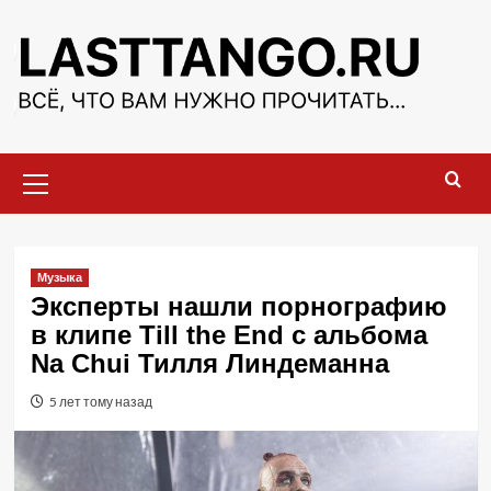
Перейти
к
содержимому
Основное
меню
Музыка
Эксперты нашли порнографию
в клипе Till the End с альбома
Na Chui Тилля Линдеманна
5 лет тому назад