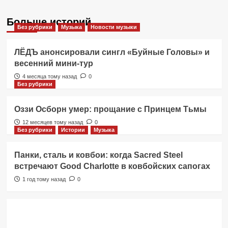
Больше историй
Без рубрики
Музыка
Новости музыки
ЛЁДЪ анонсировали сингл «Буйные Головы» и
весенний мини-тур
4 месяца тому назад
0
Без рубрики
Оззи Осборн умер: прощание с Принцем Тьмы
12 месяцев тому назад
0
Без рубрики
Истории
Музыка
Панки, сталь и ковбои: когда Sacred Steel
встречают Good Charlotte в ковбойских сапогах
1 год тому назад
0