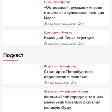
Книги
Культфронт
«Остроумов»: русская империя
в космосе и купеческая честь на
Марсе
5 месяцев тому назад
0
Культфронт
Музыка
Высоцкий. Точка перегруза
6 месяцев тому назад
0
Подкаст
Искусство
Культфронт
Стрит-арт в Петербурге: из
подворотни в павильон
1 год тому назад
0
Искусство
Культфронт
Фильмы
Фильм «Злой город»: о том, как
маленький Козельск разозлил
великую Орду