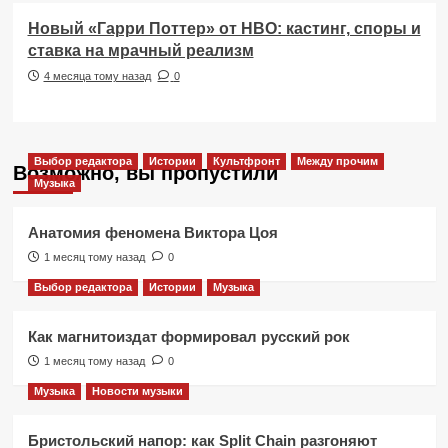
Новый «Гарри Поттер» от HBO: кастинг, споры и
ставка на мрачный реализм
4 месяца тому назад
0
Выбор редактора
Истории
Культфронт
Между прочим
Возможно, вы пропустили
Музыка
Анатомия феномена Виктора Цоя
1 месяц тому назад
0
Выбор редактора
Истории
Музыка
Как магнитоиздат формировал русский рок
1 месяц тому назад
0
Музыка
Новости музыки
Бристольский напор: как Split Chain разгоняют