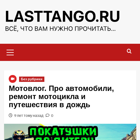
Перейти
к
содержимому
Основное
меню
Без рубрики
Мотовлог. Про автомобили,
ремонт мотоцикла и
путешествия в дождь
9 лет тому назад
0