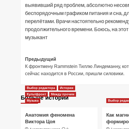
выявивший ряд проблем, абсолютно несов
беспорядочным графиком питания и сна, 
перелётами. Врачи настоятельно рекоменду
продолжительного времени. Боюсь, на этот
музыкант
Навигация
Предыдущий
К фронтмену Rammstein Тиллю Линдеманну, ко
записи
сейчас находится в России, пришли силовики.
Выбор редактора
Истории
Культфронт
Между прочим
Больше историй
Музыка
Выбор редак
Анатомия феномена
Как магн
Виктора Цоя
формиров
4 недели тому назад
0
1 месяц том