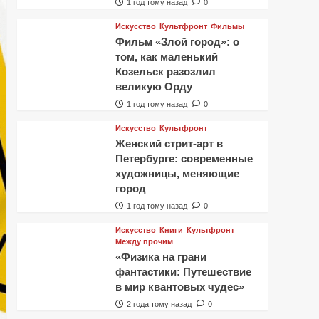
1 год тому назад
0
Искусство
Культфронт
Фильмы
Фильм «Злой город»: о
том, как маленький
Козельск разозлил
великую Орду
1 год тому назад
0
Искусство
Культфронт
Женский стрит-арт в
Петербурге: современные
художницы, меняющие
город
1 год тому назад
0
Искусство
Книги
Культфронт
Между прочим
«Физика на грани
фантастики: Путешествие
в мир квантовых чудес»
2 года тому назад
0