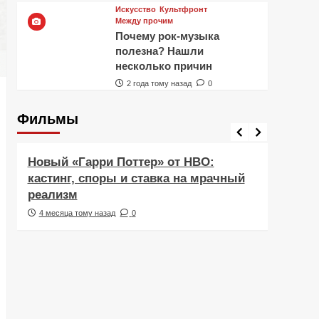
Искусство
Культфронт
Между прочим
Почему рок-музыка
полезна? Нашли
несколько причин
2 года тому назад
0
Фильмы
Фильмы
Рецен
Новый «Гарри Поттер» от HBO:
Реце
кастинг, споры и ставка на мрачный
Навс
реализм
друж
4 месяца тому назад
0
5 ме