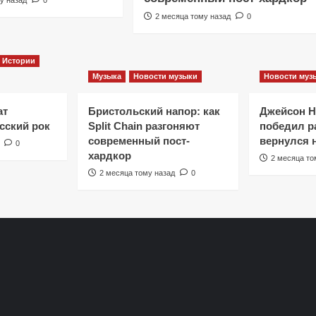
2 месяца тому назад
0
Истории
Музыка
Новости музыки
Новости муз
ат
Бристольский напор: как
Джейсон 
сский рок
Split Chain разгоняют
победил ра
современный пост-
вернулся 
0
хардкор
2 месяца то
2 месяца тому назад
0