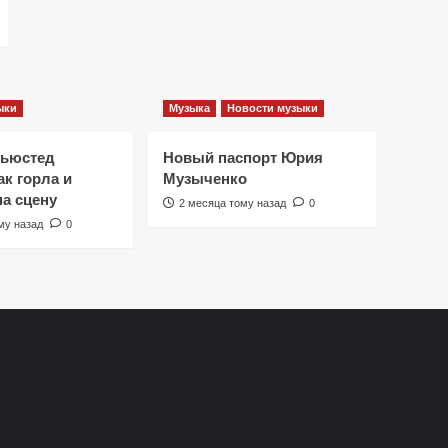
ыки
Музыка
Новости музыки
Ньюстед
Новый паспорт Юрия
к горла и
Музыченко
на сцену
2 месяца тому назад
0
му назад
0