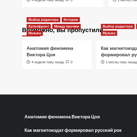
Выбор редактора
Истории
Культфронт
Между прочим
Выбор редактора
Возможно, вы пропустили
Музыка
Музыка
Анатомия феномена
Как магнитоизд
Виктора Цоя
формировал ру
4 недели тому назад
0
1 месяц тому назад
Анатомия феномена Виктора Цоя
Как магнитоиздат формировал русский рок