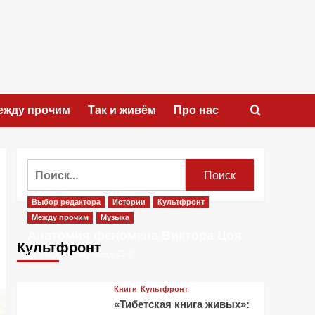
ежду прочим
Так и живём
Про нас
Найти:
Выбор редактора
Истории
Культфронт
Между прочим
Музыка
Анатомия феномена Виктора Цоя
Культфронт
4 недели тому назад
0
Книги
Культфронт
«Тибетская книга живых»: