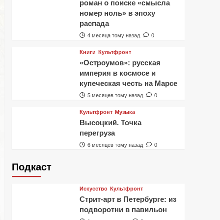
роман о поиске «смысла
номер ноль» в эпоху
распада
4 месяца тому назад
0
Книги
Культфронт
«Остроумов»: русская
империя в космосе и
купеческая честь на Марсе
5 месяцев тому назад
0
Культфронт
Музыка
Высоцкий. Точка
перегруза
6 месяцев тому назад
0
Подкаст
Искусство
Культфронт
Стрит-арт в Петербурге: из
подворотни в павильон