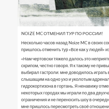
NOIZE MC ОТМЕНИЛ ТУР ПО РОССИИ!
Несколько часов назад Noize MC в своих со
пришлось отменить тур «Все как у людей» и
«Нам чертовски тяжело далось это неприятн
скрипом, честно говоря. Я к такому не при
выбирал гастроли: мне доводилось играть в
слышащим на одно ухо и уколотым адренал
гидрокортизона в гортань. Я ненавижу отме
некоторых городах мы играли по два двухч
ограничения и не переносить шоу в очередно
мне пришлось пересмотреть своё отношение