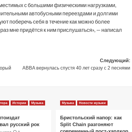
местимых с большими физическими нагрузками,
длительными автобусными переездами и долгими
ют поберечь себя в течение как можно более
 раз мне придётся к ним прислушаться», — написал
Следующий:
торый
ABBA вернулась спустя 40 лет сразу с 2 песнями
тора
Истории
Музыка
Музыка
Новости музыки
итоиздат
Бристольский напор: как
ал русский рок
Split Chain разгоняют
современный пост-хардкор
у назад
0