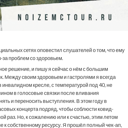
циальных сетях оповестил слушателей о том, что ему
Фильмы
з-за проблем со здоровьем.
«Как приручить лису»: триллер,
ое решение, и пишу я сейчас о нём с большим
который охотится не за маньяком, а
вык. Между своим здоровьем и гастролями я всегда
за человеческими слабостями
 инвалидном кресле, с температурой под 40, не
9 месяцев тому назад
0
ином в голосовые связки после вливания
нять и переносить выступления. В этом году в
асовых концерта подряд, чтобы соблюсти ковид-
й раз. Но, к сожалению или к счастью, этим летом
 к собственному ресурсу. Я прошёл полный чек-ап,