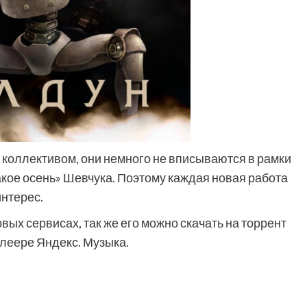
Фильмы
«Как приручить лису»: триллер,
 коллективом, они немного не вписываются в рамки
который охотится не за маньяком, а
такое осень» Шевчука. Поэтому каждая новая работа
за человеческими слабостями
нтерес.
10 месяцев тому назад
0
вых сервисах, так же его можно скачать на торрент
плеере Яндекс. Музыка.