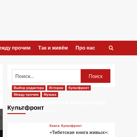
ежду прочим
Так и живём
Про нас
Найти:
Выбор редактора
Истории
Культфронт
Между прочим
Музыка
Анатомия феномена Виктора Цоя
Культфронт
2 месяца тому назад
0
Книги
Культфронт
«Тибетская книга живых»: