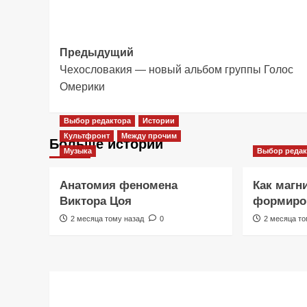
Навигация
Предыдущий
Чехословакия — новый альбом группы Голос
записи
Омерики
Выбор редактора
Истории
Культфронт
Между прочим
Больше историй
Музыка
Выбор редак
Анатомия феномена
Как магн
Виктора Цоя
формиров
2 месяца тому назад
0
2 месяца то