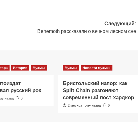
Следующий:
Behemoth рассказали о вечном лесном сне
тора
Истории
Музыка
Музыка
Новости музыки
итоиздат
Бристольский напор: как
ал русский рок
Split Chain разгоняют
современный пост-хардкор
му назад
0
2 месяца тому назад
0