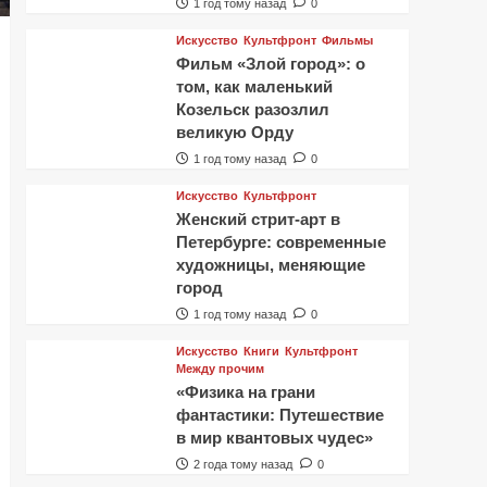
1 год тому назад
0
Искусство
Культфронт
Фильмы
Фильм «Злой город»: о
том, как маленький
Козельск разозлил
великую Орду
1 год тому назад
0
Искусство
Культфронт
Женский стрит-арт в
Петербурге: современные
художницы, меняющие
город
1 год тому назад
0
Искусство
Книги
Культфронт
Между прочим
«Физика на грани
фантастики: Путешествие
в мир квантовых чудес»
2 года тому назад
0