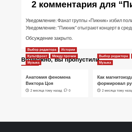
2 комментария для “
П
Уведомление:
Фанат группы «Пикник» избил по
Уведомление:
“Пикник” отыграют концерт в ср
Обсуждение закрыто.
Выбор редактора
Истории
Культфронт
Между прочим
Выбор редактора
Возможно, вы пропустили
Музыка
Музыка
Анатомия феномена
Как магнитоизд
Виктора Цоя
формировал ру
2 месяца тому назад
0
2 месяца тому наза