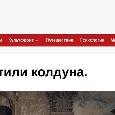
и
Культфронт
Путешествия
Психология
М
тили колдуна.