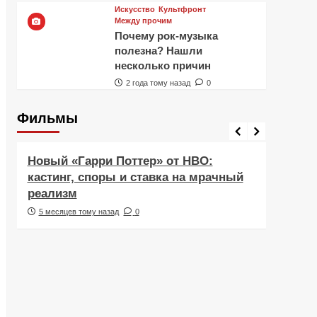
Искусство
Культфронт
Между прочим
Почему рок-музыка
полезна? Нашли
несколько причин
2 года тому назад
0
Фильмы
Фильмы
Рецен
Новый «Гарри Поттер» от HBO:
Реце
кастинг, споры и ставка на мрачный
Навс
реализм
друж
5 месяцев тому назад
0
6 ме