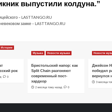
икник выпустили колдуна.
”
лицейского – LASTTANGO.RU
едневековом замке – LASTTANGO.RU
Истории
Музыка
Новости музыки
Новости муз
ат
Бристольский напор: как
Джейсон 
сский рок
Split Chain разгоняют
победил ра
современный пост-
вернулся 
д
0
хардкор
3 месяца то
2 месяца тому назад
0