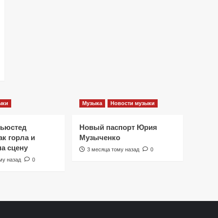
ыки
Музыка
Новости музыки
Ньюстед
Новый паспорт Юрия
к горла и
Музыченко
на сцену
3 месяца тому назад
0
му назад
0