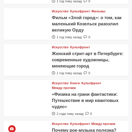
1 год тому назад
0
Искусство
Культфронт
Фильмы
Фильм «Злой город»: о том, как
маленький Козельск разозлил
великую Орду
1 год тому назад
0
Искусство
Культфронт
Женский стрит-арт в Петербурге:
современные художницы,
меняющие город
1 год тому назад
0
Искусство
Книги
Культфронт
Между прочим
«Физика на грани фантастики:
Путешествие в мир квантовых
чудес»
2 года тому назад
0
Искусство
Культфронт
Между прочим
Почему рок-музыка полезна?