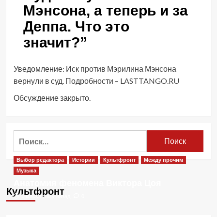
Мэнсона, а теперь и за
Деппа. Что это
значит?
”
Уведомление:
Иск против Мэрилина Мэнсона
вернули в суд. Подробности – LASTTANGO.RU
Обсуждение закрыто.
Найти:
Выбор редактора
Истории
Культфронт
Между прочим
Музыка
Анатомия феномена Виктора Цоя
Культфронт
1 месяц тому назад
0