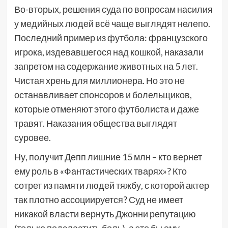
Во-вторых, решения суда по вопросам насилия
у медийных людей всё чаще выглядят нелепо.
Последний пример из футбола: французского
игрока, издевавшегося над кошкой, наказали
запретом на содержание животных на 5 лет.
Чистая хрень для миллионера. Но это не
останавливает спонсоров и болельщиков,
которые отменяют этого футболиста и даже
травят. Наказания общества выглядят
суровее.
Ну, получит Депп лишние 15 млн – кто вернет
ему роль в «Фантастических тварях»? Кто
сотрет из памяти людей тяжбу, с которой актер
так плотно ассоциируется? Суд не имеет
никакой власти вернуть Джонни репутацию
(только подсластить боль), а это бы ему