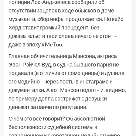
полиции Лос-Анджелеса сообщили об
отсутствии зацепок в ходе обысков в доме
музыканта, сбор инфы продолжается. Но кейс
Хёрд ставит громкий прецедент: без
доказательств твои слова ничего не стоят –
даже в эпоху #MeToo.
Главная обличительница Мэнсона, актриса
Эван Рэйчел Вуд, в суд на бывшего парня не
подавала (в отличие от помощницы) и душила
его медийно – через посты в инстаграме и
документалки. А вот Мэнсон подал – и, видимо,
по примеру Деппа сострижет с девушки
деньжат за панчи по репутации.
О чём это всё говорит? Об абсолютной
бесполезности судебной системы в
современном и скоротечном медийном мире.