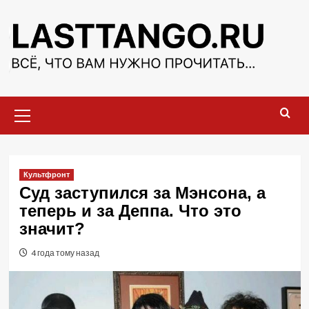
Перейти
к
содержимому
Основное
меню
Культфронт
​​​​​​Суд заступился за Мэнсона, а
теперь и за Деппа. Что это
значит?
4 года тому назад