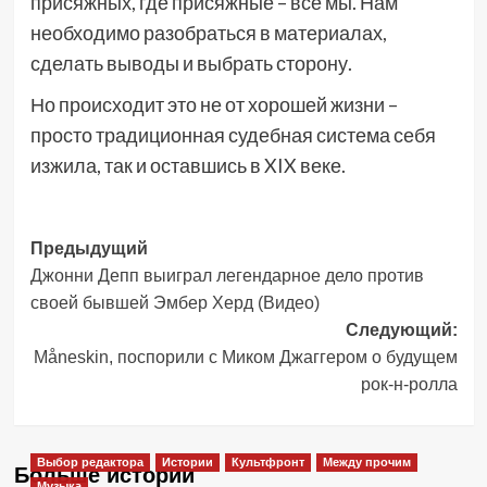
присяжных, где присяжные – все мы. Нам
необходимо разобраться в материалах,
сделать выводы и выбрать сторону.
Но происходит это не от хорошей жизни –
просто традиционная судебная система себя
изжила, так и оставшись в XIX веке.
Навигация
Предыдущий
Джонни Депп выиграл легендарное дело против
записи
своей бывшей Эмбер Херд (Видео)
Следующий:
Måneskin, поспорили с Миком Джаггером о будущем
рок-н-ролла
Выбор редактора
Истории
Культфронт
Между прочим
Больше историй
Музыка