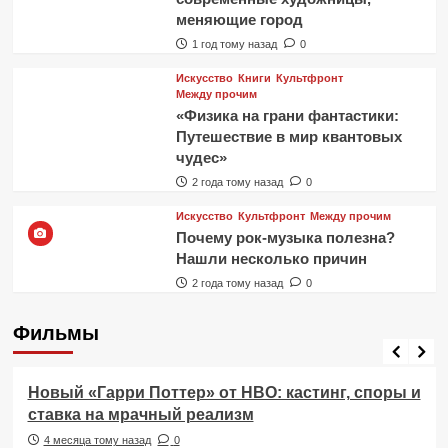
меняющие город
1 год тому назад
0
Искусство
Книги
Культфронт
Между прочим
«Физика на грани фантастики:
Путешествие в мир квантовых
чудес»
2 года тому назад
0
Искусство
Культфронт
Между прочим
Почему рок-музыка полезна?
Нашли несколько причин
2 года тому назад
0
Фильмы
Фильмы
Новый «Гарри Поттер» от HBO: кастинг, споры и
ставка на мрачный реализм
4 месяца тому назад
0