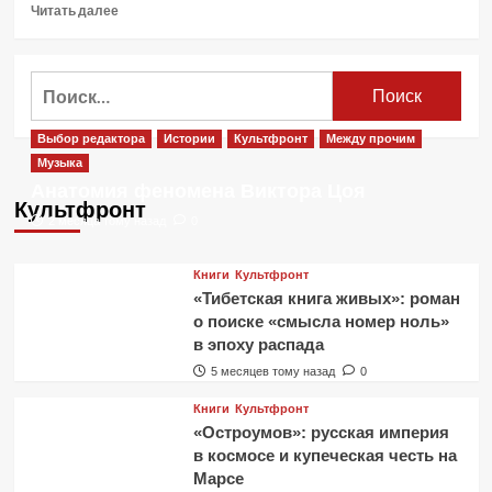
Прочитать
Читать далее
больше
о
Концерт
Найти:
группы
Aerosmith
в
Выбор редактора
Истории
Культфронт
Между прочим
Москве
Музыка
перенесли
Анатомия феномена Виктора Цоя
из-
Культфронт
за
2 месяца тому назад
0
коронавируса
Книги
Культфронт
«Тибетская книга живых»: роман
о поиске «смысла номер ноль»
в эпоху распада
5 месяцев тому назад
0
Книги
Культфронт
«Остроумов»: русская империя
в космосе и купеческая честь на
Марсе