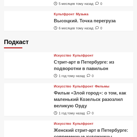
5 месяцев тому назад
0
Культфронт
Музыка
Высоцкий. Точка перегруза
6 месяцев тому назад
0
Подкаст
Искусство
Культфронт
Стрит-арт в Петербурге: из
подворотни в павильон
1 год тому назад
0
Искусство
Культфронт
Фильмы
Фильм «Злой город»: о том, как
маленький Козельск разозлил
великую Орду
1 год тому назад
0
Искусство
Культфронт
Женский стрит-арт в Петербурге:
современные художницы,