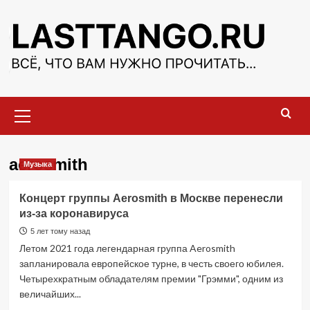
Перейти
к
содержимому
Основное
меню
aerosmith
Музыка
Концерт группы Aerosmith в Москве перенесли
из-за коронавируса
5 лет тому назад
Летом 2021 года легендарная группа Aerosmith
запланировала европейское турне, в честь своего юбилея.
Четырехкратным обладателям премии "Грэмми", одним из
величайших...