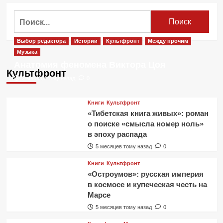
о
Ночные
Найти:
Снайперы
опубликовали
новый
Выбор редактора
Истории
Культфронт
Между прочим
клип
Музыка
Анатомия феномена Виктора Цоя
Культфронт
2 месяца тому назад
0
Книги
Культфронт
«Тибетская книга живых»: роман
о поиске «смысла номер ноль»
в эпоху распада
5 месяцев тому назад
0
Книги
Культфронт
«Остроумов»: русская империя
в космосе и купеческая честь на
Марсе
5 месяцев тому назад
0