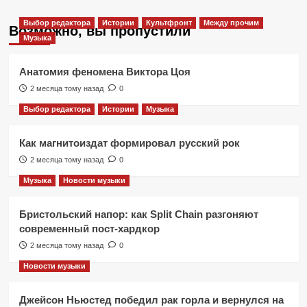
Выбор редактора
Истории
Культфронт
Между прочим
Возможно, вы пропустили
Музыка
Анатомия феномена Виктора Цоя
2 месяца тому назад
0
Выбор редактора
Истории
Музыка
Как магнитоиздат формировал русский рок
2 месяца тому назад
0
Музыка
Новости музыки
Бристольский напор: как Split Chain разгоняют
современный пост-хардкор
2 месяца тому назад
0
Новости музыки
Джейсон Ньюстед победил рак горла и вернулся на