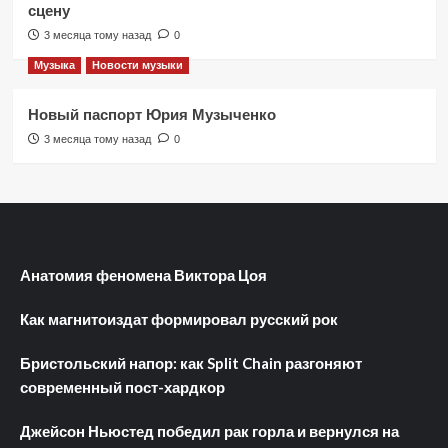
сцену
3 месяца тому назад
0
Музыка
Новости музыки
Новый паспорт Юрия Музыченко
3 месяца тому назад
0
Анатомия феномена Виктора Цоя
Как магнитоиздат формировал русский рок
Бристольский напор: как Split Chain разгоняют
современный пост-хардкор
Джейсон Ньюстед победил рак горла и вернулся на