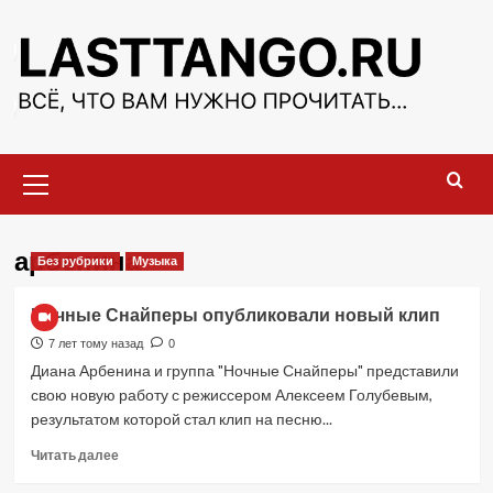
Перейти
к
содержимому
Основное
меню
арбенина
Без рубрики
Музыка
Ночные Снайперы опубликовали новый клип
7 лет тому назад
0
Диана Арбенина и группа "Ночные Снайперы" представили
свою новую работу с режиссером Алексеем Голубевым,
результатом которой стал клип на песню...
Прочитать
Читать далее
больше