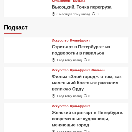
Культфронт
Музыка
Высоцкий. Точка перегруза
6 месяцев тому назад
0
Подкаст
Искусство
Культфронт
Стрит-арт в Петербурге: из
подворотни в павильон
1 год тому назад
0
Искусство
Культфронт
Фильмы
Фильм «Злой город»: о том, как
маленький Козельск разозлил
великую Орду
1 год тому назад
0
Искусство
Культфронт
Женский стрит-арт в Петербурге:
современные художницы,
меняющие город
1 год тому назад
0