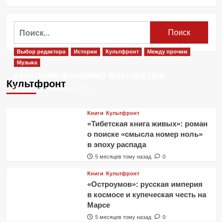
больше
о
Новые
Найти:
фильмы
и
игры
Выбор редактора
Истории
Культфронт
Между прочим
DC
Музыка
Comics.
Анатомия феномена Виктора Цоя
Даты
Культфронт
выхода
2 месяца тому назад
0
и
трейлеры
Книги
Культфронт
«Тибетская книга живых»: роман
о поиске «смысла номер ноль»
в эпоху распада
5 месяцев тому назад
0
Книги
Культфронт
«Остроумов»: русская империя
в космосе и купеческая честь на
Марсе
5 месяцев тому назад
0