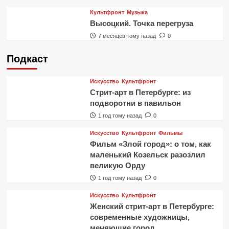
Культфронт
Музыка
Высоцкий. Точка перегруза
7 месяцев тому назад
0
Подкаст
Искусство
Культфронт
Стрит-арт в Петербурге: из
подворотни в павильон
1 год тому назад
0
Искусство
Культфронт
Фильмы
Фильм «Злой город»: о том, как
маленький Козельск разозлил
великую Орду
1 год тому назад
0
Искусство
Культфронт
Женский стрит-арт в Петербурге:
современные художницы,
меняющие город