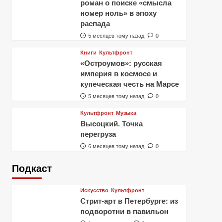
роман о поиске «смысла
номер ноль» в эпоху
распада
5 месяцев тому назад
0
Книги
Культфронт
«Остроумов»: русская
империя в космосе и
купеческая честь на Марсе
5 месяцев тому назад
0
Культфронт
Музыка
Высоцкий. Точка
перегруза
6 месяцев тому назад
0
Подкаст
Искусство
Культфронт
Стрит-арт в Петербурге: из
подворотни в павильон