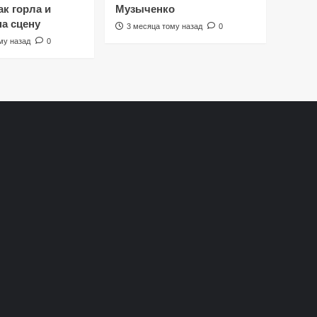
к горла и
Музыченко
на сцену
3 месяца тому назад
0
му назад
0