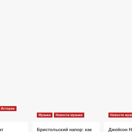
Фильмы
«Как приручить лису»: триллер,
который охотится не за маньяком, а
за человеческими слабостями
10 месяцев тому назад
0
Истории
Музыка
Новости музыки
Новости муз
ат
Бристольский напор: как
Джейсон 