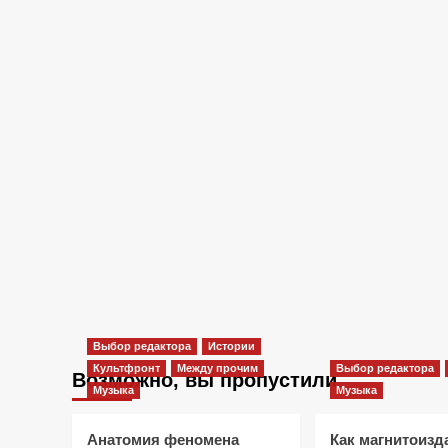
Выбор редактора
Истории
Культфронт
Между прочим
Выбор редактора
Возможно, вы пропустили
Музыка
Музыка
Анатомия феномена
Как магнитоизд