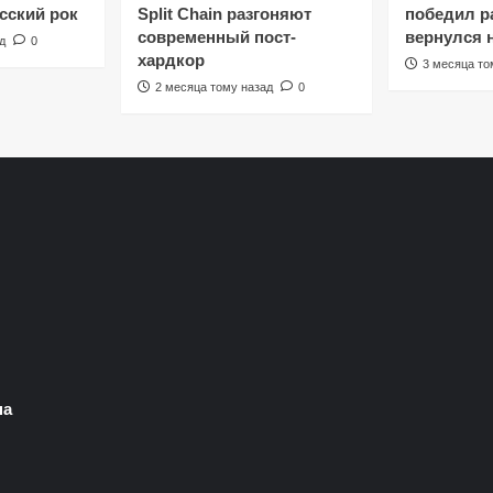
сский рок
Split Chain разгоняют
победил ра
современный пост-
вернулся 
д
0
хардкор
3 месяца то
2 месяца тому назад
0
на