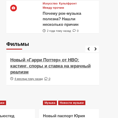
Искусство
Культфронт
Между прочим
Почему рок-музыка
полезна? Нашли
несколько причин
2 года тому назад
0
Фильмы
Фильмы
Рецен
Новый «Гарри Поттер» от HBO:
Реце
кастинг, споры и ставка на мрачный
Навс
реализм
друж
4 месяца тому назад
0
5 ме
ыки
Музыка
Новости музыки
Ньюстед
Новый паспорт Юрия