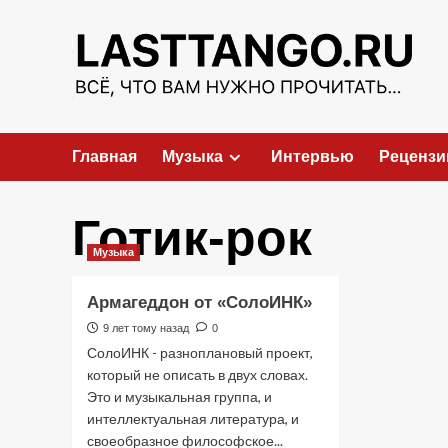
Перейти
к
содержимому
Главная
Музыка
Интервью
Рецензи
Готик-рок
Музыка
Армагеддон от «СолоИНК»
9 лет тому назад
0
СолоИНК - разноплановый проект,
который не описать в двух словах.
Это и музыкальная группа, и
интеллектуальная литература, и
своеобразное философское...