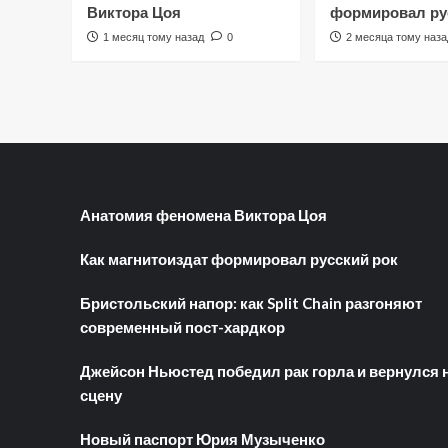
Виктора Цоя
формировал ру
1 месяц тому назад
0
2 месяца тому наза
Анатомия феномена Виктора Цоя
Как магнитоиздат формировал русский рок
Бристольский напор: как Split Chain разгоняют
современный пост-хардкор
Джейсон Ньюстед победил рак горла и вернулся 
сцену
Новый паспорт Юрия Музыченко