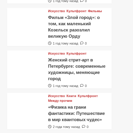
1 год тому назад
0
Искусство
Культфронт
Фильмы
Фильм «Злой город»: о
том, как маленький
Козельск разозлил
великую Орду
1 год тому назад
0
Искусство
Культфронт
Женский стрит-арт в
Петербурге: современные
художницы, меняющие
город
1 год тому назад
0
Искусство
Книги
Культфронт
Между прочим
«Физика на грани
фантастики: Путешествие
в мир квантовых чудес»
2 года тому назад
0