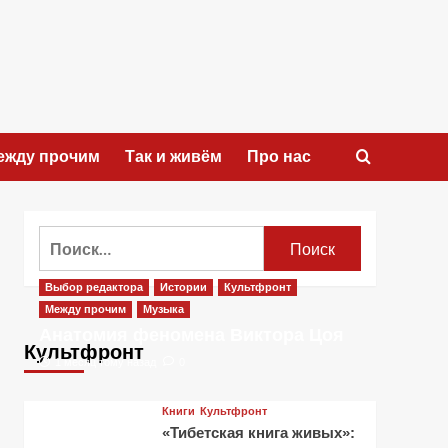
ежду прочим
Так и живём
Про нас
Найти:
Выбор редактора
Истории
Культфронт
Между прочим
Музыка
Анатомия феномена Виктора Цоя
Культфронт
1 месяц тому назад
0
Книги
Культфронт
«Тибетская книга живых»: