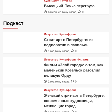
Культфронт
Музыка
Высоцкий. Точка перегруза
6 месяцев тому назад
0
Подкаст
Искусство
Культфронт
Стрит-арт в Петербурге: из
подворотни в павильон
1 год тому назад
0
Искусство
Культфронт
Фильмы
Фильм «Злой город»: о том, как
маленький Козельск разозлил
великую Орду
1 год тому назад
0
Искусство
Культфронт
Женский стрит-арт в Петербурге:
современные художницы,
меняющие город
1 год тому назад
0