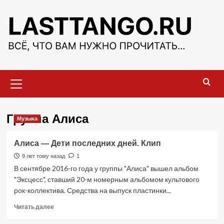
Перейти
к
содержимому
Основное
меню
Группа Алиса
Музыка
Алиса — Дети последних дней. Клип
9 лет тому назад
1
В сентябре 2016-го года у группы "Алиса" вышел альбом
"Эксцесс", ставший 20-м номерным альбомом культового
рок-коллектива. Средства на выпуск пластинки...
Прочитать
Читать далее
больше