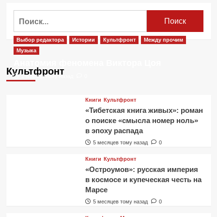
о
Алиса
Найти:
—
Дети
последних
Выбор редактора
Истории
Культфронт
Между прочим
дней.
Музыка
Клип
Анатомия феномена Виктора Цоя
Культфронт
2 месяца тому назад
0
Книги
Культфронт
«Тибетская книга живых»: роман
о поиске «смысла номер ноль»
в эпоху распада
5 месяцев тому назад
0
Книги
Культфронт
«Остроумов»: русская империя
в космосе и купеческая честь на
Марсе
5 месяцев тому назад
0