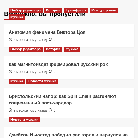
Выбор редактора
Истории
Культфронт
Между прочим
Возможно, вы пропустили
Музыка
Анатомия феномена Виктора Цоя
2 месяца тому назад
0
Выбор редактора
Истории
Музыка
Как магнитоиздат формировал русский рок
2 месяца тому назад
0
Музыка
Новости музыки
Бристольский напор: как Split Chain разгоняют
современный пост-хардкор
2 месяца тому назад
0
Новости музыки
Джейсон Ньюстед победил рак горла и вернулся на