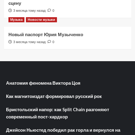
сцену
3 месяца тому назад
0
Музыка
Новости музыки
Новый паспорт Юрия Музыченко
3 месяца тому назад
0
Анатомия феномена Виктора Цоя
Как магнитоиздат формировал русский рок
Бристольский напор: как Split Chain разгоняют
современный пост-хардкор
Джейсон Ньюстед победил рак горла и вернулся на