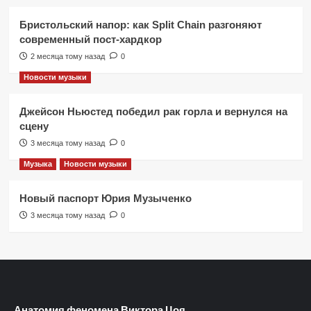
Бристольский напор: как Split Chain разгоняют
современный пост-хардкор
2 месяца тому назад
0
Новости музыки
Джейсон Ньюстед победил рак горла и вернулся на
сцену
3 месяца тому назад
0
Музыка
Новости музыки
Новый паспорт Юрия Музыченко
3 месяца тому назад
0
Анатомия феномена Виктора Цоя