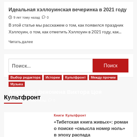
о
Джокер:
Идеальная хэллоуинская вечеринка в 2021 году
образ
на
9 лет тому назад
0
Хэллоуин
В этой статье мы расскажем о том, как появился праздник
Хэллоуин, о том, как отметить Хэллоуин в 2021 году, как...
Прочитать
Читать далее
больше
о
Идеальная
Найти:
хэллоуинская
вечеринка
в
Выбор редактора
Истории
Культфронт
Между прочим
2021
Музыка
году
Анатомия феномена Виктора Цоя
Культфронт
2 месяца тому назад
0
Книги
Культфронт
«Тибетская книга живых»: роман
о поиске «смысла номер ноль»
в эпоху распада