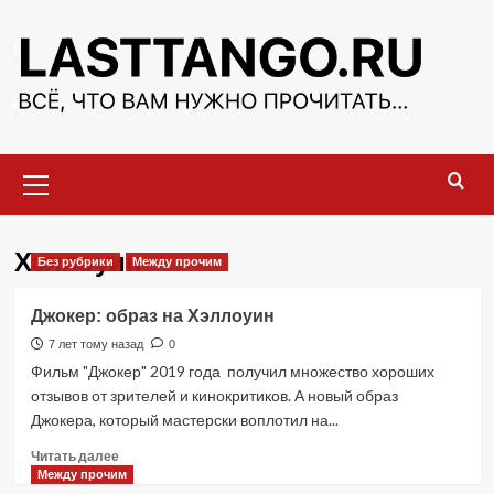
Перейти
к
содержимому
Основное
меню
Хэллоуин
Без рубрики
Между прочим
Джокер: образ на Хэллоуин
7 лет тому назад
0
Фильм "Джокер" 2019 года получил множество хороших
отзывов от зрителей и кинокритиков. А новый образ
Джокера, который мастерски воплотил на...
Прочитать
Читать далее
больше
Между прочим