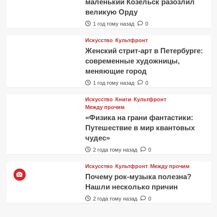
маленький Козельск разозлил
великую Орду
1 год тому назад
0
Искусство
Культфронт
Женский стрит-арт в Петербурге:
современные художницы,
меняющие город
1 год тому назад
0
Искусство
Книги
Культфронт
Между прочим
«Физика на грани фантастики:
Путешествие в мир квантовых
чудес»
2 года тому назад
0
Искусство
Культфронт
Между прочим
Почему рок-музыка полезна?
Нашли несколько причин
2 года тому назад
0