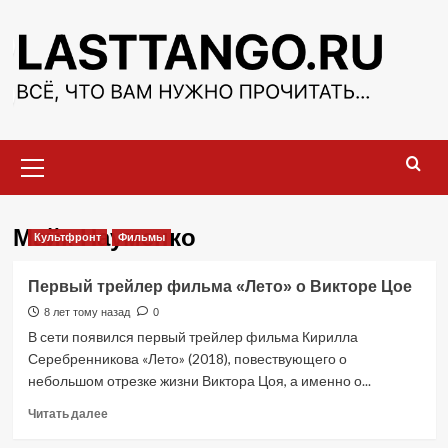
Перейти
к
содержимому
Основное
меню
Майк Науменко
Культфронт
Фильмы
Первый трейлер фильма «Лето» о Викторе Цое
8 лет тому назад
0
В сети появился первый трейлер фильма Кирилла
Серебренникова «Лето» (2018), повествующего о
небольшом отрезке жизни Виктора Цоя, а именно о...
Прочитать
Читать далее
больше