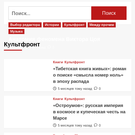
о
Первый
Найти:
трейлер
фильма
«Лето»
Выбор редактора
Истории
Культфронт
Между прочим
о
Музыка
Викторе
Анатомия феномена Виктора Цоя
Цое
Культфронт
2 месяца тому назад
0
Книги
Культфронт
«Тибетская книга живых»: роман
о поиске «смысла номер ноль»
в эпоху распада
5 месяцев тому назад
0
Книги
Культфронт
«Остроумов»: русская империя
в космосе и купеческая честь на
Марсе
5 месяцев тому назад
0