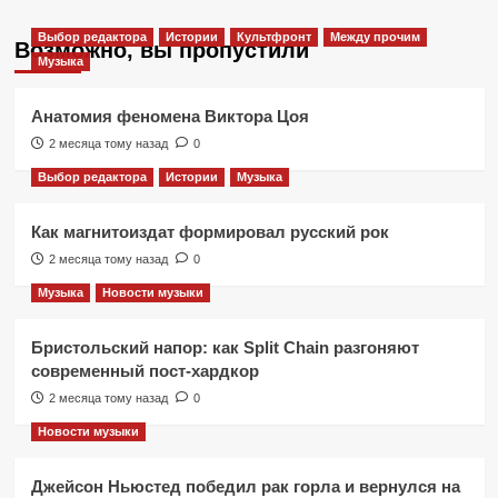
Выбор редактора
Истории
Культфронт
Между прочим
Возможно, вы пропустили
Музыка
Анатомия феномена Виктора Цоя
2 месяца тому назад
0
Выбор редактора
Истории
Музыка
Как магнитоиздат формировал русский рок
2 месяца тому назад
0
Музыка
Новости музыки
Бристольский напор: как Split Chain разгоняют
современный пост-хардкор
2 месяца тому назад
0
Новости музыки
Джейсон Ньюстед победил рак горла и вернулся на