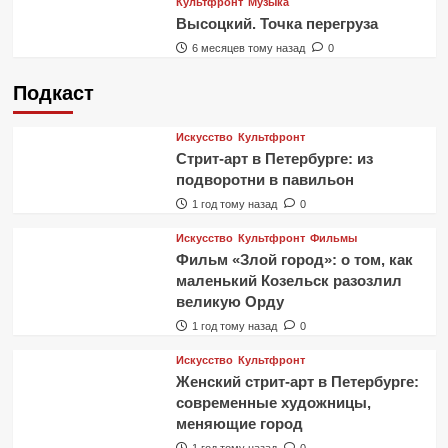
Культфронт
Музыка
Высоцкий. Точка перегруза
6 месяцев тому назад
0
Подкаст
Искусство
Культфронт
Стрит-арт в Петербурге: из
подворотни в павильон
1 год тому назад
0
Искусство
Культфронт
Фильмы
Фильм «Злой город»: о том, как
маленький Козельск разозлил
великую Орду
1 год тому назад
0
Искусство
Культфронт
Женский стрит-арт в Петербурге:
современные художницы,
меняющие город
1 год тому назад
0