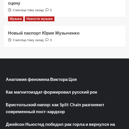
сцену
3 месяца тому назад
0
Музыка
Новости музыки
Новый паспорт Юрия Музыченко
3 месяца тому назад
0
Анатомия феномена Виктора Цоя
Как магнитоиздат формировал русский рок
Бристольский напор: как Split Chain разгоняют
современный пост-хардкор
Джейсон Ньюстед победил рак горла и вернулся на