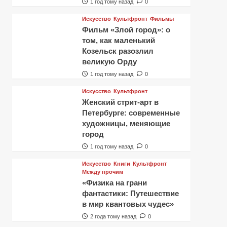
1 год тому назад
0
Искусство
Культфронт
Фильмы
Фильм «Злой город»: о
том, как маленький
Козельск разозлил
великую Орду
1 год тому назад
0
Искусство
Культфронт
Женский стрит-арт в
Петербурге: современные
художницы, меняющие
город
1 год тому назад
0
Искусство
Книги
Культфронт
Между прочим
«Физика на грани
фантастики: Путешествие
в мир квантовых чудес»
2 года тому назад
0