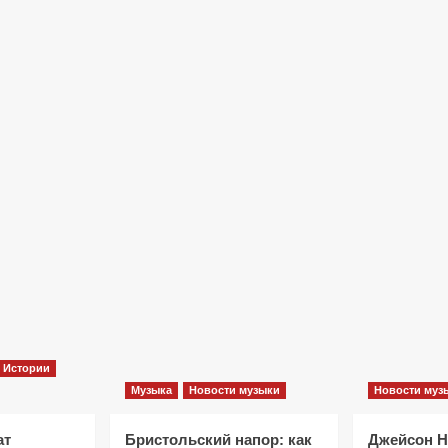
Фильмы
«Как приручить лису»: триллер,
который охотится не за маньяком, а
за человеческими слабостями
10 месяцев тому назад
0
Истории
Музыка
Новости музыки
Новости муз
ат
Бристольский напор: как
Джейсон 