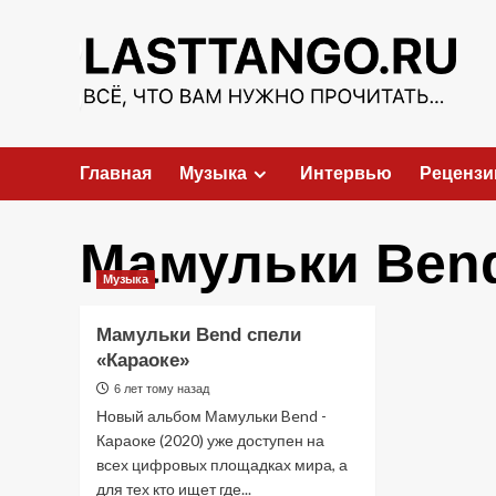
Перейти
к
содержимому
Главная
Музыка
Интервью
Рецензи
Мамульки Ben
Музыка
Мамульки Bend спели
«Караоке»
6 лет тому назад
Новый альбом Мамульки Bend -
Караоке (2020) уже доступен на
всех цифровых площадках мира, а
для тех кто ищет где...