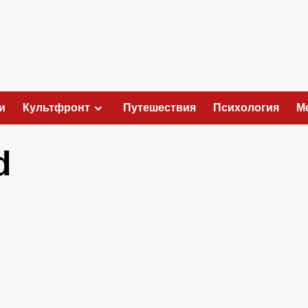
и
Культфронт
Путешествия
Психология
М
d