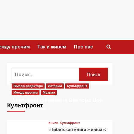
ежду прочим
Так и живём
Про нас
Найти:
Выбор редактора
Истории
Культфронт
Между прочим
Музыка
Анатомия феномена Виктора Цоя
Культфронт
1 месяц тому назад
0
Книги
Культфронт
«Тибетская книга живых»: