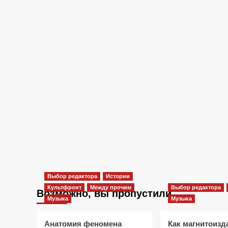
Выбор редактора
Истории
Культфронт
Между прочим
Выбор редактора
Возможно, вы пропустили
Музыка
Музыка
Анатомия феномена
Как магнитоизд