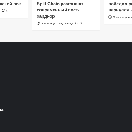
сский рок
Split Chain разгоняют
победил ра
современный пост-
вернулся 
0
хардкор
3 месяца то
2 месяца тому назад
0
на