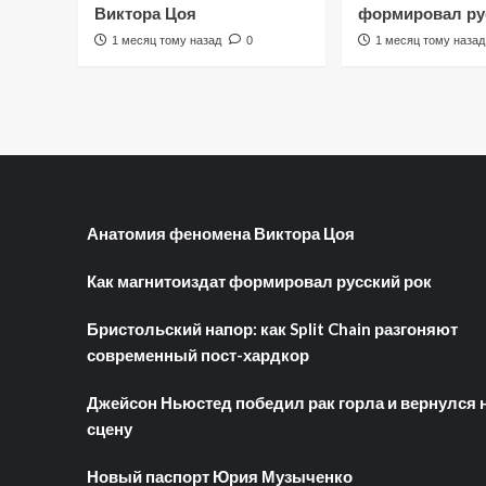
Виктора Цоя
формировал ру
1 месяц тому назад
0
1 месяц тому назад
Анатомия феномена Виктора Цоя
Как магнитоиздат формировал русский рок
Бристольский напор: как Split Chain разгоняют
современный пост-хардкор
Джейсон Ньюстед победил рак горла и вернулся 
сцену
Новый паспорт Юрия Музыченко