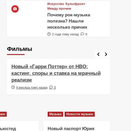
Искусство
Культфронт
Между прочим
Почему рок-музыка
полезна? Нашли
несколько причин
2 года тому назад
0
Фильмы
Фильмы
Рецен
Новый «Гарри Поттер» от HBO:
Реце
кастинг, споры и ставка на мрачный
Навс
реализм
друж
4 месяца тому назад
0
5 ме
ыки
Музыка
Новости музыки
Ньюстед
Новый паспорт Юрия