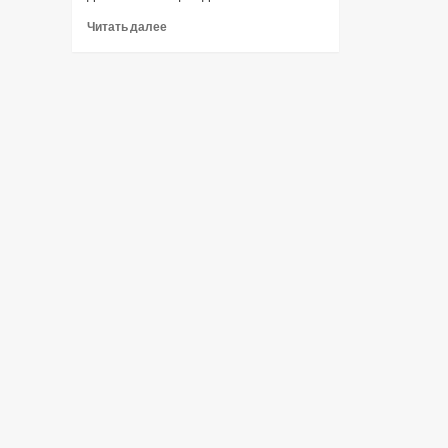
Прочитать
Читать далее
больше
о
Мамульки
Bend
спели
«Караоке»