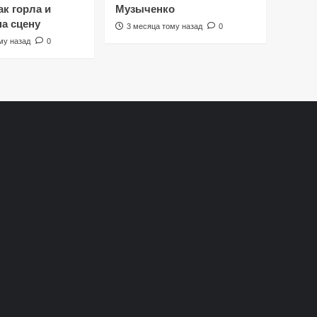
к горла и
Музыченко
на сцену
3 месяца тому назад
0
му назад
0