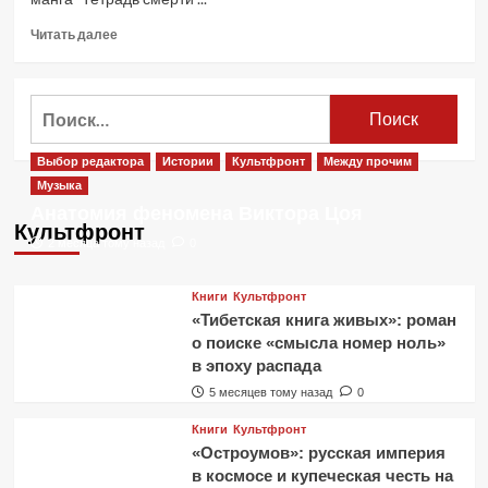
Прочитать
Читать далее
больше
о
Netflix
Найти:
экранизирует
мангу
«Тетрадь
Выбор редактора
Истории
Культфронт
Между прочим
смерти».
Музыка
Первый
Анатомия феномена Виктора Цоя
тизер
Культфронт
2 месяца тому назад
0
Книги
Культфронт
«Тибетская книга живых»: роман
о поиске «смысла номер ноль»
в эпоху распада
5 месяцев тому назад
0
Книги
Культфронт
«Остроумов»: русская империя
в космосе и купеческая честь на