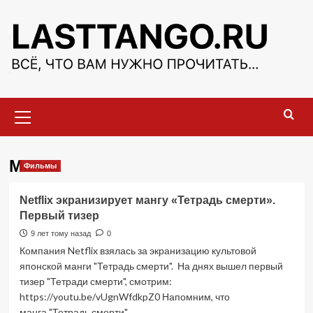
Перейти
к
содержимому
Основное
меню
Манга
Фильмы
Netflix экранизирует мангу «Тетрадь смерти».
Первый тизер
9 лет тому назад
0
Компания Netflix взялась за экранизацию культовой
японской манги "Тетрадь смерти". На днях вышел первый
тизер "Тетради смерти", смотрим:
https://youtu.be/vUgnWfdkpZ0 Напомним, что
манга "Тетрадь смерти"...