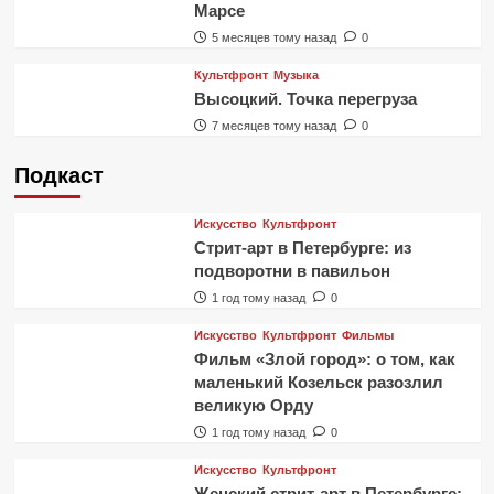
Марсе
5 месяцев тому назад
0
Культфронт
Музыка
Высоцкий. Точка перегруза
7 месяцев тому назад
0
Подкаст
Искусство
Культфронт
Стрит-арт в Петербурге: из
подворотни в павильон
1 год тому назад
0
Искусство
Культфронт
Фильмы
Фильм «Злой город»: о том, как
маленький Козельск разозлил
великую Орду
1 год тому назад
0
Искусство
Культфронт
Женский стрит-арт в Петербурге: