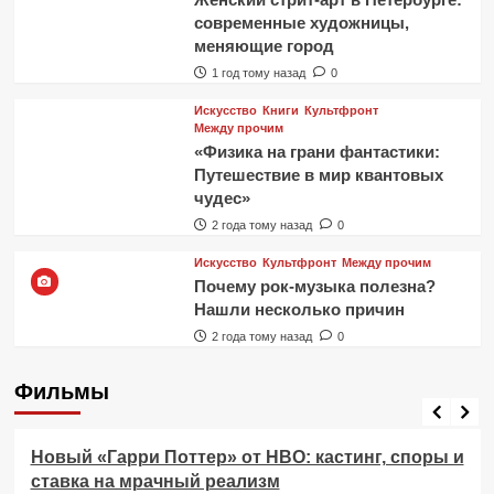
современные художницы,
меняющие город
1 год тому назад
0
Искусство
Книги
Культфронт
Между прочим
«Физика на грани фантастики:
Путешествие в мир квантовых
чудес»
2 года тому назад
0
Искусство
Культфронт
Между прочим
Почему рок-музыка полезна?
Нашли несколько причин
2 года тому назад
0
Фильмы
Фильмы
Новый «Гарри Поттер» от HBO: кастинг, споры и
ставка на мрачный реализм