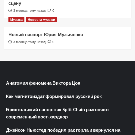
сцену
3 месяца тому назад
0
Музыка
Новости музыки
Новый паспорт Юрия Музыченко
3 месяца тому назад
0
Анатомия феномена Виктора Цоя
Как магнитоиздат формировал русский рок
Бристольский напор: как Split Chain разгоняют
современный пост-хардкор
Джейсон Ньюстед победил рак горла и вернулся на