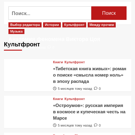
о
Пентагон
Найти:
подтвердил
подлинность
видео
Выбор редактора
Истории
Культфронт
Между прочим
с
Музыка
НЛО
Анатомия феномена Виктора Цоя
Культфронт
2 месяца тому назад
0
Книги
Культфронт
«Тибетская книга живых»: роман
о поиске «смысла номер ноль»
в эпоху распада
5 месяцев тому назад
0
Книги
Культфронт
«Остроумов»: русская империя
в космосе и купеческая честь на
Марсе
5 месяцев тому назад
0