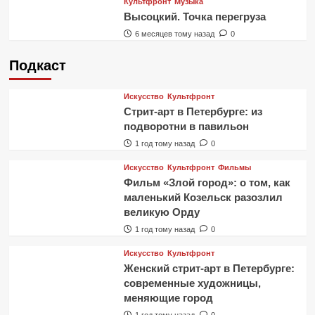
Культфронт
Музыка
Высоцкий. Точка перегруза
6 месяцев тому назад
0
Подкаст
Искусство
Культфронт
Стрит-арт в Петербурге: из
подворотни в павильон
1 год тому назад
0
Искусство
Культфронт
Фильмы
Фильм «Злой город»: о том, как
маленький Козельск разозлил
великую Орду
1 год тому назад
0
Искусство
Культфронт
Женский стрит-арт в Петербурге:
современные художницы,
меняющие город
1 год тому назад
0