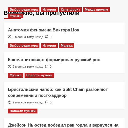
Выбор редактора
Истории
Культфронт
Между прочим
Возможно, вы пропустили
Музыка
Анатомия феномена Виктора Цоя
2 месяца тому назад
0
Выбор редактора
Истории
Музыка
Как магнитоиздат формировал русский рок
2 месяца тому назад
0
Музыка
Новости музыки
Бристольский напор: как Split Chain разгоняют
современный пост-хардкор
2 месяца тому назад
0
Новости музыки
Джейсон Ньюстед победил рак горла и вернулся на