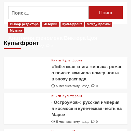
о
Почему
Найти:
малина
лечит
простуду?
Выбор редактора
Истории
Культфронт
Между прочим
Музыка
Анатомия феномена Виктора Цоя
Культфронт
2 месяца тому назад
0
Книги
Культфронт
«Тибетская книга живых»: роман
о поиске «смысла номер ноль»
в эпоху распада
5 месяцев тому назад
0
Книги
Культфронт
«Остроумов»: русская империя
в космосе и купеческая честь на
Марсе
5 месяцев тому назад
0