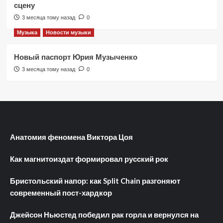
сцену
3 месяца тому назад
0
Музыка
Новости музыки
Новый паспорт Юрия Музыченко
3 месяца тому назад
0
Анатомия феномена Виктора Цоя
Как магнитоиздат формировал русский рок
Бристольский напор: как Split Chain разгоняют
современный пост-хардкор
Джейсон Ньюстед победил рак горла и вернулся на