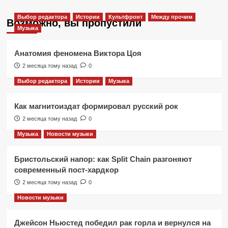
Выбор редактора
Истории
Культфронт
Между прочим
Возможно, вы пропустили
Музыка
Анатомия феномена Виктора Цоя
2 месяца тому назад
0
Выбор редактора
Истории
Музыка
Как магнитоиздат формировал русский рок
2 месяца тому назад
0
Музыка
Новости музыки
Бристольский напор: как Split Chain разгоняют
современный пост-хардкор
2 месяца тому назад
0
Новости музыки
Джейсон Ньюстед победил рак горла и вернулся на