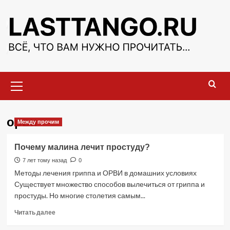
Перейти
к
содержимому
Основное
меню
орви
Между прочим
Почему малина лечит простуду?
7 лет тому назад
0
Методы лечения гриппа и ОРВИ в домашних условиях
Существует множество способов вылечиться от гриппа и
простуды. Но многие столетия самым...
Прочитать
Читать далее
больше