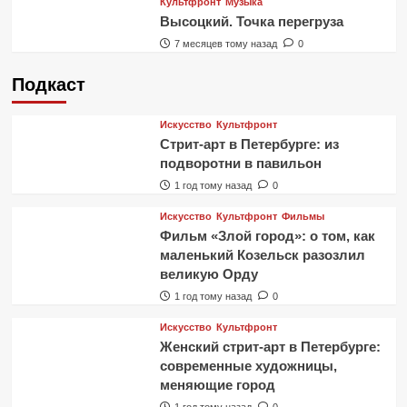
Культфронт
Музыка
Высоцкий. Точка перегруза
7 месяцев тому назад
0
Подкаст
Искусство
Культфронт
Стрит-арт в Петербурге: из
подворотни в павильон
1 год тому назад
0
Искусство
Культфронт
Фильмы
Фильм «Злой город»: о том, как
маленький Козельск разозлил
великую Орду
1 год тому назад
0
Искусство
Культфронт
Женский стрит-арт в Петербурге:
современные художницы,
меняющие город
1 год тому назад
0