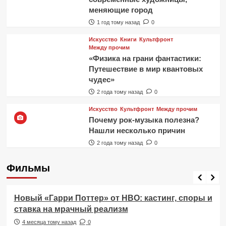
меняющие город
1 год тому назад
0
Искусство
Книги
Культфронт
Между прочим
«Физика на грани фантастики:
Путешествие в мир квантовых
чудес»
2 года тому назад
0
Искусство
Культфронт
Между прочим
Почему рок-музыка полезна?
Нашли несколько причин
2 года тому назад
0
Фильмы
Фильмы
Новый «Гарри Поттер» от HBO: кастинг, споры и
ставка на мрачный реализм
4 месяца тому назад
0