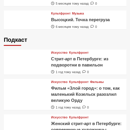
5 месяцев тому назад
0
Культфронт
Музыка
Высоцкий. Точка перегруза
6 месяцев тому назад
0
Подкаст
Искусство
Культфронт
Стрит-арт в Петербурге: из
подворотни в павильон
1 год тому назад
0
Искусство
Культфронт
Фильмы
Фильм «Злой город»: о том, как
маленький Козельск разозлил
великую Орду
1 год тому назад
0
Искусство
Культфронт
Женский стрит-арт в Петербурге:
современные художницы,