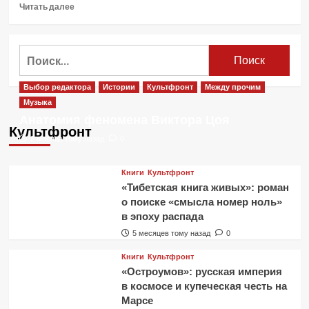
Прочитать
Читать далее
больше
о
Собор
Найти:
Парижской
Богоматери
может
Выбор редактора
Истории
Культфронт
Между прочим
быть
Музыка
полностью
Анатомия феномена Виктора Цоя
разрушен
Культфронт
2 месяца тому назад
0
Книги
Культфронт
«Тибетская книга живых»: роман
о поиске «смысла номер ноль»
в эпоху распада
5 месяцев тому назад
0
Книги
Культфронт
«Остроумов»: русская империя
в космосе и купеческая честь на
Марсе