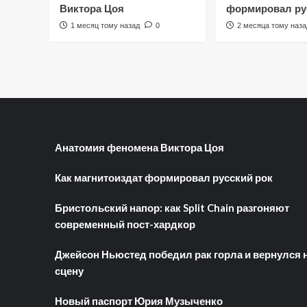
Виктора Цоя
формировал ру
1 месяц тому назад
0
2 месяца тому наза
Анатомия феномена Виктора Цоя
Как магнитоиздат формировал русский рок
Бристольский напор: как Split Chain разгоняют
современный пост-хардкор
Джейсон Ньюстед победил рак горла и вернулся 
сцену
Новый паспорт Юрия Музыченко