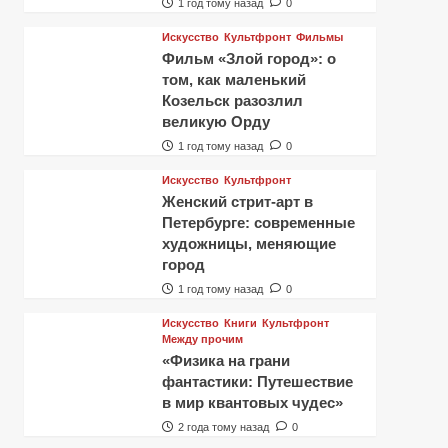
1 год тому назад
0
Искусство
Культфронт
Фильмы
Фильм «Злой город»: о
том, как маленький
Козельск разозлил
великую Орду
1 год тому назад
0
Искусство
Культфронт
Женский стрит-арт в
Петербурге: современные
художницы, меняющие
город
1 год тому назад
0
Искусство
Книги
Культфронт
Между прочим
«Физика на грани
фантастики: Путешествие
в мир квантовых чудес»
2 года тому назад
0