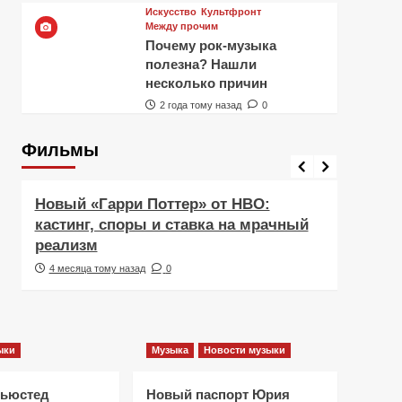
Искусство
Культфронт
Между прочим
Почему рок-музыка
полезна? Нашли
несколько причин
2 года тому назад
0
Фильмы
Фильмы
Рецен
Новый «Гарри Поттер» от HBO:
Реце
кастинг, споры и ставка на мрачный
Навс
реализм
друж
4 месяца тому назад
0
5 ме
ыки
Музыка
Новости музыки
Ньюстед
Новый паспорт Юрия