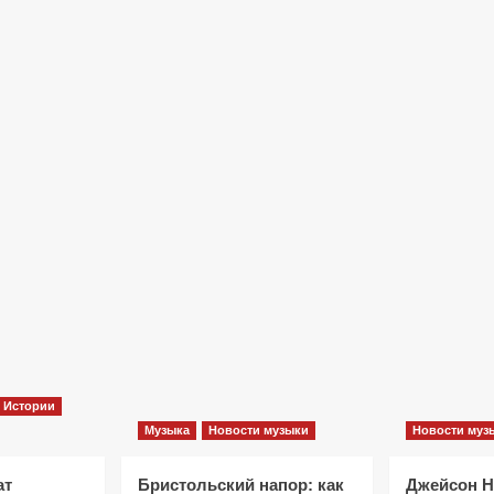
Фильмы
«Как приручить лису»: триллер,
который охотится не за маньяком, а
за человеческими слабостями
10 месяцев тому назад
0
Истории
Музыка
Новости музыки
Новости муз
ат
Бристольский напор: как
Джейсон 