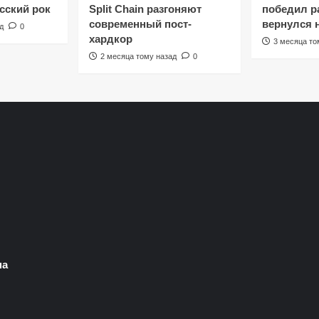
сский рок
Split Chain разгоняют
победил ра
современный пост-
вернулся 
д
0
хардкор
3 месяца то
2 месяца тому назад
0
на