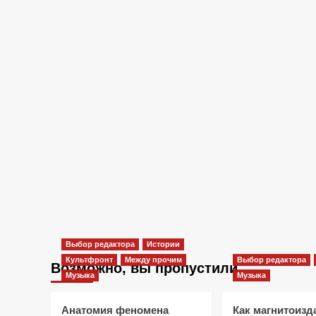
Выбор редактора
Истории
Культфронт
Между прочим
Выбор редактора
Возможно, вы пропустили
Музыка
Музыка
Анатомия феномена
Как магнитоизд