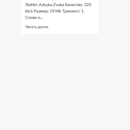
Лейбл: Azbuka Zvuka Качество: 320
kb/s Размер: 59 Mb Треклист: 1.
Слово о...
Прочитать
Читать далее
больше
о
Confront
Stage
—
Не
человек
(LP
2019)