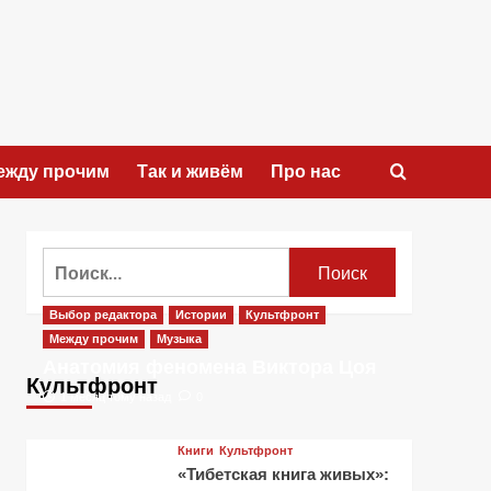
ежду прочим
Так и живём
Про нас
Найти:
Выбор редактора
Истории
Культфронт
Между прочим
Музыка
Анатомия феномена Виктора Цоя
Культфронт
1 месяц тому назад
0
Книги
Культфронт
«Тибетская книга живых»: