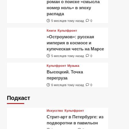
роман о поиске «смысла
номер ноль» в эпоху
распада
5 месяцев тому назад
0
Книги
Культфронт
«Остроумов»: русская
империя в космосе и
купеческая честь на Марсе
5 месяцев тому назад
0
Культфронт
Музыка
Высоцкий. Точка
перегруза
6 месяцев тому назад
0
Подкаст
Искусство
Культфронт
Стрит-арт в Петербурге: из
подворотни в павильон