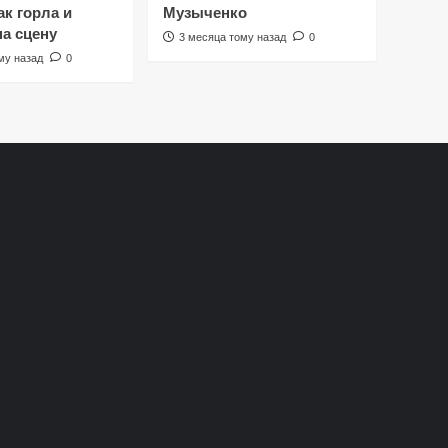
к горла и
Музыченко
на сцену
3 месяца тому назад
0
му назад
0