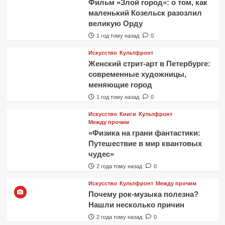
Фильм «Злой город»: о том, как
маленький Козельск разозлил
великую Орду
1 год тому назад
0
Искусство
Культфронт
Женский стрит-арт в Петербурге:
современные художницы,
меняющие город
1 год тому назад
0
Искусство
Книги
Культфронт
Между прочим
«Физика на грани фантастики:
Путешествие в мир квантовых
чудес»
2 года тому назад
0
Искусство
Культфронт
Между прочим
Почему рок-музыка полезна?
Нашли несколько причин
2 года тому назад
0