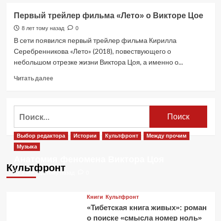
о
Мумий
Первый трейлер фильма «Лето» о Викторе Цое
Тролль
—
8 лет тому назад
0
Лира.
В сети появился первый трейлер фильма Кирилла
Слушать
Серебренникова «Лето» (2018), повествующего о
небольшом отрезке жизни Виктора Цоя, а именно о...
Прочитать
Читать далее
больше
о
Первый
Найти:
трейлер
фильма
«Лето»
Выбор редактора
Истории
Культфронт
Между прочим
о
Музыка
Викторе
Анатомия феномена Виктора Цоя
Цое
Культфронт
2 месяца тому назад
0
Книги
Культфронт
«Тибетская книга живых»: роман
о поиске «смысла номер ноль»