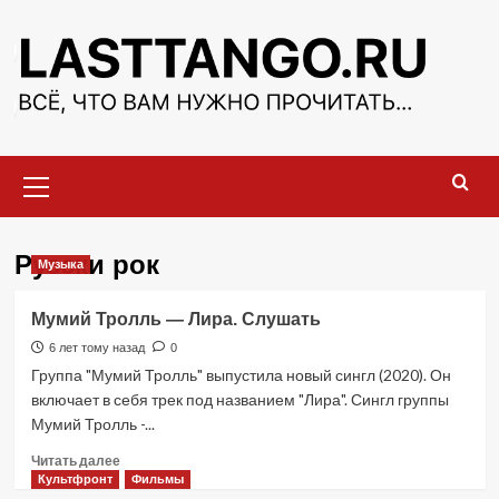
Перейти
к
содержимому
Основное
меню
Русски рок
Музыка
Мумий Тролль — Лира. Слушать
6 лет тому назад
0
Группа "Мумий Тролль" выпустила новый сингл (2020). Он
включает в себя трек под названием "Лира". Сингл группы
Мумий Тролль -...
Прочитать
Читать далее
больше
Культфронт
Фильмы