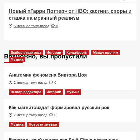
Новый «Гарри Поттер» от HBO: кастинг, споры и
ставка на мрачный реализм
5 месяцев тому назад
0
Выбор редактора
Истории
Культфронт
Между прочим
Возможно, вы пропустили
Музыка
Анатомия феномена Виктора Цоя
2 месяца тому назад
0
Выбор редактора
Истории
Музыка
Как магнитоиздат формировал русский рок
2 месяца тому назад
0
Музыка
Новости музыки
Бристольский напор: как Split Chain разгоняют