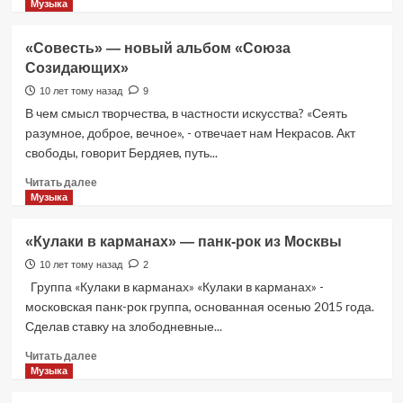
больше
Музыка
о
Новый
«Совесть» — новый альбом «Союза
альбом
Созидающих»
группы
«Бригадный
10 лет тому назад
9
подряд»
В чем смысл творчества, в частности искусства? «Сеять
разумное, доброе, вечное», - отвечает нам Некрасов. Акт
свободы, говорит Бердяев, путь...
Прочитать
Читать далее
больше
Музыка
о
«Совесть»
«Кулаки в карманах» — панк-рок из Москвы
—
новый
10 лет тому назад
2
альбом
Группа «Кулаки в карманах» «Кулаки в карманах» -
«Союза
московская панк-рок группа, основанная осенью 2015 года.
Созидающих»
Сделав ставку на злободневные...
Прочитать
Читать далее
больше
Музыка
о