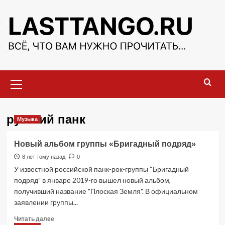
Перейти
к
содержимому
Основное
меню
русский панк
Музыка
Новый альбом группы «Бригадный подряд»
8 лет тому назад
0
У известной российской панк-рок-группы “Бригадный
подряд” в январе 2019-го вышел новый альбом,
получивший название "Плоская Земля". В официальном
заявлении группы...
Прочитать
Читать далее