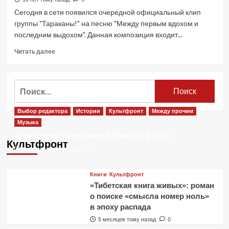
«Союза
Сегодня в сети появился очередной официальный клип
Созидающих»
группы "Тараканы!" на песню "Между первым вдохом и
последним выдохом". Данная композиция входит...
Прочитать
Читать далее
больше
о
Группа
Найти:
«Тараканы!».
Новый
клип.
Выбор редактора
Истории
Культфронт
Между прочим
Премьера
Музыка
Анатомия феномена Виктора Цоя
Культфронт
2 месяца тому назад
0
Книги
Культфронт
«Тибетская книга живых»: роман
о поиске «смысла номер ноль»
в эпоху распада
5 месяцев тому назад
0