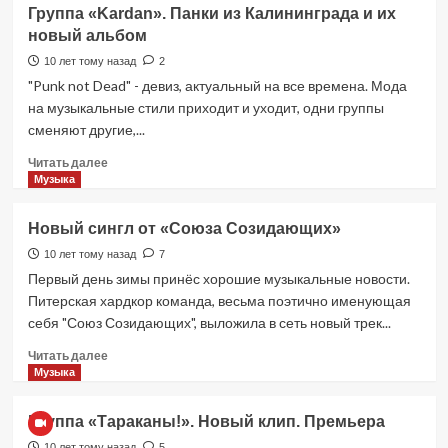
«Кулаки
Группа «Kardan». Панки из Калининграда и их
в
новый альбом
карманах»
—
10 лет тому назад
2
панк-
"Punk not Dead" - девиз, актуальный на все времена. Мода
рок
на музыкальные стили приходит и уходит, одни группы
из
сменяют другие,...
Москвы
Прочитать
Читать далее
больше
Музыка
о
Группа
Новый сингл от «Союза Созидающих»
«Kardan».
Панки
10 лет тому назад
7
из
Первый день зимы принёс хорошие музыкальные новости.
Калининграда
Питерская хардкор команда, весьма поэтично именующая
и
себя "Союз Созидающих", выложила в сеть новый трек...
их
новый
Прочитать
Читать далее
альбом
больше
Музыка
о
Новый
Группа «Тараканы!». Новый клип. Премьера
сингл
от
10 лет тому назад
5