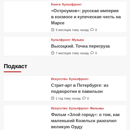
Книги
Культфронт
«Остроумов»: русская империя
в космосе и купеческая честь на
Марсе
5 месяцев тому назад
0
Культфронт
Музыка
Высоцкий. Точка перегруза
7 месяцев тому назад
0
Подкаст
Искусство
Культфронт
Стрит-арт в Петербурге: из
подворотни в павильон
1 год тому назад
0
Искусство
Культфронт
Фильмы
Фильм «Злой город»: о том, как
маленький Козельск разозлил
великую Орду