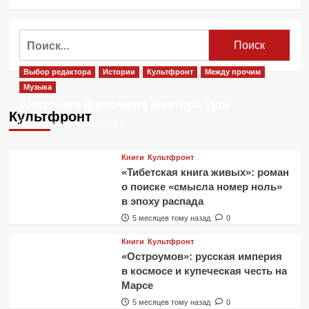
больше
о
Феминитивы
Найти:
в
русском
языке
Выбор редактора
Истории
Культфронт
Между прочим
Музыка
Анатомия феномена Виктора Цоя
Культфронт
2 месяца тому назад
0
Книги
Культфронт
«Тибетская книга живых»: роман
о поиске «смысла номер ноль»
в эпоху распада
5 месяцев тому назад
0
Книги
Культфронт
«Остроумов»: русская империя
в космосе и купеческая честь на
Марсе
5 месяцев тому назад
0