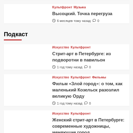
Культфронт
Музыка
Высоцкий. Точка перегруза
6 месяцев тому назад
0
Подкаст
Искусство
Культфронт
Стрит-арт в Петербурге: из
подворотни в павильон
1 год тому назад
0
Искусство
Культфронт
Фильмы
Фильм «Злой город»: о том, как
маленький Козельск разозлил
великую Орду
1 год тому назад
0
Искусство
Культфронт
Женский стрит-арт в Петербурге:
современные художницы,
меняющие город