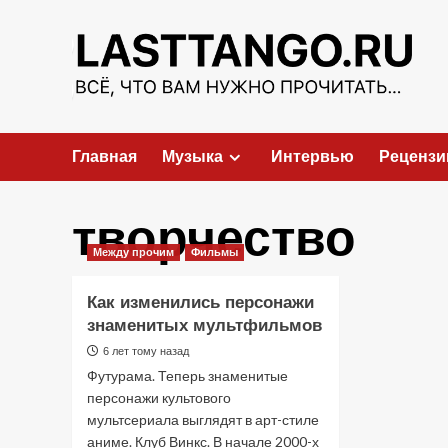
Перейти
к
содержимому
Главная
Музыка
Интервью
Рецензи
творчество
Между прочим
Фильмы
Как изменились персонажи
знаменитых мультфильмов
6 лет тому назад
Футурама. Теперь знаменитые
персонажи культового
мультсериала выглядят в арт-стиле
аниме. Клуб Винкс. В начале 2000-х