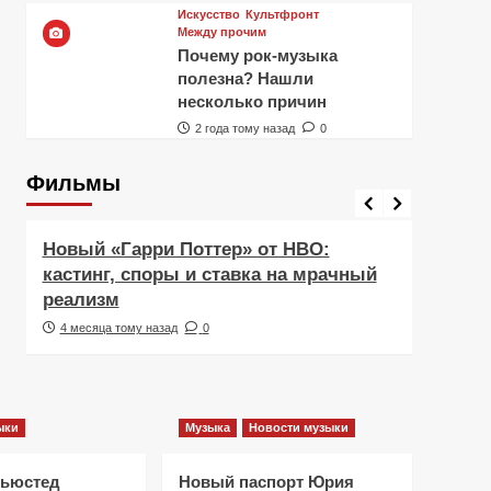
Искусство
Культфронт
Между прочим
Почему рок-музыка
полезна? Нашли
несколько причин
2 года тому назад
0
Фильмы
Фильмы
Рецен
Новый «Гарри Поттер» от HBO:
Реце
кастинг, споры и ставка на мрачный
Навс
реализм
друж
4 месяца тому назад
0
5 ме
ыки
Музыка
Новости музыки
Ньюстед
Новый паспорт Юрия