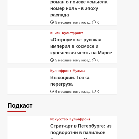
роман о поиске «смысла
номер ноль» в эпоху
распада
5 месяцев тому назад
0
Книги
Культфронт
«Остроумов»: русская
империя в космосе и
купеческая честь на Марсе
5 месяцев тому назад
0
Культфронт
Музыка
Высоцкий. Точка
перегруза
6 месяцев тому назад
0
Подкаст
Искусство
Культфронт
Стрит-арт в Петербурге: из
подворотни в павильон