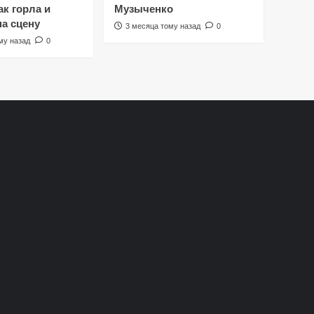
к горла и
Музыченко
на сцену
3 месяца тому назад
0
му назад
0