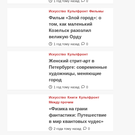
1 год тому назад
0
Искусство
Культфронт
Фильмы
Фильм «Злой город»: о
том, как маленький
Козельск разозлил
великую Орду
1 год тому назад
0
Искусство
Культфронт
Женский стрит-арт в
Петербурге: современные
художницы, меняющие
город
1 год тому назад
0
Искусство
Книги
Культфронт
Между прочим
«Физика на грани
фантастики: Путешествие
в мир квантовых чудес»
2 года тому назад
0