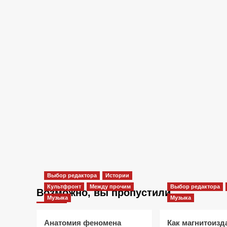
Выбор редактора
Истории
Культфронт
Между прочим
Выбор редактора
Возможно, вы пропустили
Музыка
Музыка
Анатомия феномена
Как магнитоизд