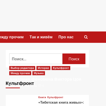
ежду прочим
Так и живём
Про нас
Найти:
Выбор редактора
Истории
Культфронт
Между прочим
Музыка
Анатомия феномена Виктора Цоя
Культфронт
1 месяц тому назад
0
Книги
Культфронт
«Тибетская книга живых»: