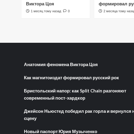
Виктора Цоя
формировал ру
1 месяц тому назад
0
2 месяца тому наза
Анатомия феномена Виктора Цоя
Как магнитоиздат формировал русский рок
Бристольский напор: как Split Chain разгоняют
современный пост-хардкор
Джейсон Ньюстед победил рак горла и вернулся 
сцену
Новый паспорт Юрия Музыченко