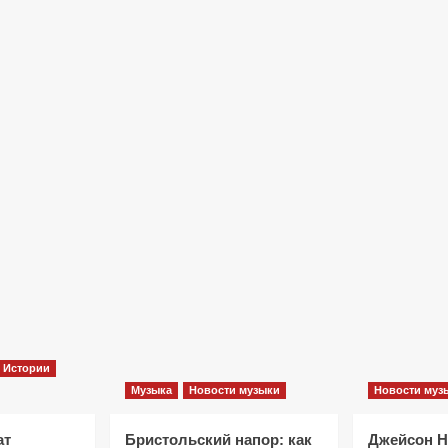
Фильмы
«Как приручить лису»: триллер,
который охотится не за маньяком, а
за человеческими слабостями
10 месяцев тому назад
0
Истории
Музыка
Новости музыки
Новости муз
ат
Бристольский напор: как
Джейсон 