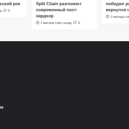
сский рок
Split Chain разгоняют
победил ра
современный пост-
вернулся 
д
0
хардкор
3 месяца то
2 месяца тому назад
0
на