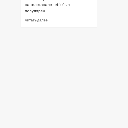
на телеканале Jetix был
популярен...
Прочитать
Читать далее
больше
о
Как
изменились
персонажи
знаменитых
мультфильмов