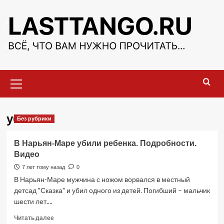
Перейти
к
содержимому
Основное
меню
убит
Без рубрики
В Нарьян-Маре убили ребенка. Подробности.
Видео
7 лет тому назад
0
В Нарьян-Маре мужчина с ножом ворвался в местный
детсад "Сказка" и убил одного из детей. Погибший – мальчик
шести лет....
Прочитать
Читать далее