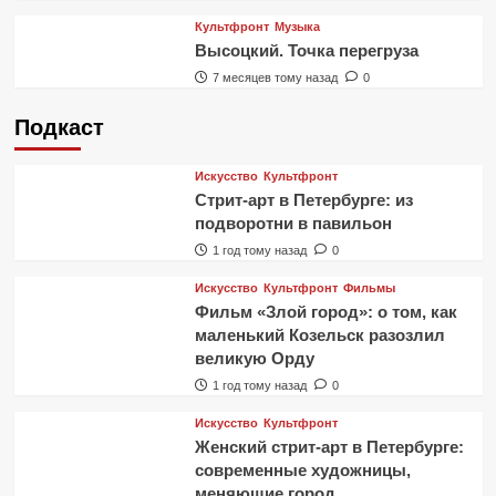
Культфронт
Музыка
Высоцкий. Точка перегруза
7 месяцев тому назад
0
Подкаст
Искусство
Культфронт
Стрит-арт в Петербурге: из
подворотни в павильон
1 год тому назад
0
Искусство
Культфронт
Фильмы
Фильм «Злой город»: о том, как
маленький Козельск разозлил
великую Орду
1 год тому назад
0
Искусство
Культфронт
Женский стрит-арт в Петербурге:
современные художницы,
меняющие город