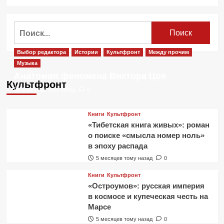
больше
о
В
Найти:
Нарьян-
Маре
убили
Выбор редактора
Истории
Культфронт
Между прочим
ребенка.
Музыка
Подробности.
Анатомия феномена Виктора Цоя
Видео
Культфронт
2 месяца тому назад
0
Книги
Культфронт
«Тибетская книга живых»: роман
о поиске «смысла номер ноль»
в эпоху распада
5 месяцев тому назад
0
Книги
Культфронт
«Остроумов»: русская империя
в космосе и купеческая честь на
Марсе
5 месяцев тому назад
0