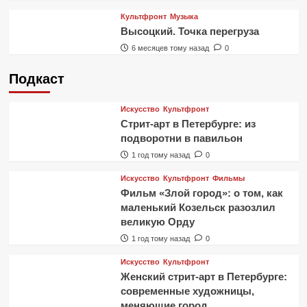
Культфронт
Музыка
Высоцкий. Точка перегруза
6 месяцев тому назад
0
Подкаст
Искусство
Культфронт
Стрит-арт в Петербурге: из
подворотни в павильон
1 год тому назад
0
Искусство
Культфронт
Фильмы
Фильм «Злой город»: о том, как
маленький Козельск разозлил
великую Орду
1 год тому назад
0
Искусство
Культфронт
Женский стрит-арт в Петербурге:
современные художницы,
меняющие город