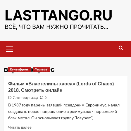
Перейти
к
содержимому
Основное
меню
варг викирнес
Культфронт
Фильмы
Фильм «Властелины хаоса» (Lords of Chaos)
2018. Смотреть онлайн
7 лет тому назад
0
В 1987 году парень, взявший псевдоним Евронимус, начал
создавать новое направление в рок-музыке - норвежский
блэк-метал. Он основывает группу "Mayhem",...
Прочитать
Читать далее