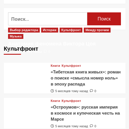
больше
о
Фильм
Найти:
«Властелины
хаоса»
(Lords
Выбор редактора
Истории
Культфронт
Между прочим
of
Музыка
Chaos)
Анатомия феномена Виктора Цоя
2018.
Культфронт
Смотреть
1 месяц тому назад
0
онлайн
Книги
Культфронт
«Тибетская книга живых»: роман
о поиске «смысла номер ноль»
в эпоху распада
5 месяцев тому назад
0
Книги
Культфронт
«Остроумов»: русская империя
в космосе и купеческая честь на
Марсе
5 месяцев тому назад
0