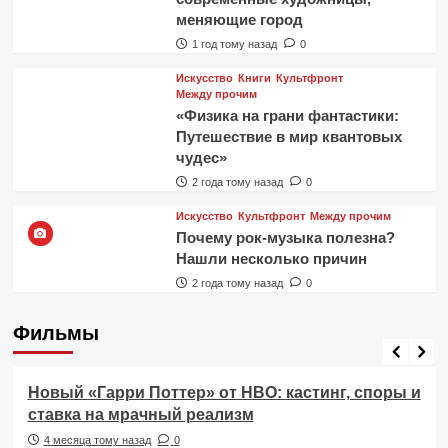
меняющие город
1 год тому назад
0
Искусство
Книги
Культфронт
Между прочим
«Физика на грани фантастики:
Путешествие в мир квантовых
чудес»
2 года тому назад
0
Искусство
Культфронт
Между прочим
Почему рок-музыка полезна?
Нашли несколько причин
2 года тому назад
0
Фильмы
Фильмы
Новый «Гарри Поттер» от HBO: кастинг, споры и
ставка на мрачный реализм
4 месяца тому назад
0