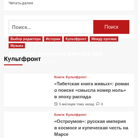
Прочитать
Читать далее
больше
о
Cigarettes
Найти:
After
Sex
—
Выбор редактора
Истории
Культфронт
Между прочим
видео
Музыка
концерта
Анатомия феномена Виктора Цоя
в
Культфронт
Les
2 месяца тому назад
0
Magasins
Généraux
Книги
Культфронт
«Тибетская книга живых»: роман
о поиске «смысла номер ноль»
в эпоху распада
5 месяцев тому назад
0
Книги
Культфронт
«Остроумов»: русская империя
в космосе и купеческая честь на
Марсе