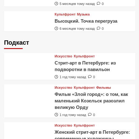
5 месяцев тому назад
0
Культфронт
Музыка
Высоцкий. Точка перегруза
6 месяцев тому назад
0
Подкаст
Искусство
Культфронт
Стрит-арт в Петербурге: из
подворотни в павильон
1 год тому назад
0
Искусство
Культфронт
Фильмы
Фильм «Злой город»: о том, как
маленький Козельск разозлил
великую Орду
1 год тому назад
0
Искусство
Культфронт
Женский стрит-арт в Петербурге:
современные художницы,