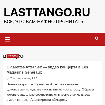
Перейти
к
содержимому
Основное
меню
вилдео
Музыка
Cigarettes After Sex — видео концерта в Les
Magasins Généraux
7 лет тому назад
0
Название группы Cigarettes After Sex вызывает
одновременно чувственность, интимность, тоску. Образы,
которые идеально соответствуют музыке этих четырех
американцев. Аранжировки «Сигарет...