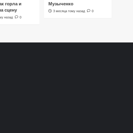
к горла и
Музыченко
на сцену
3 месяца тому назад
0
му назад
0