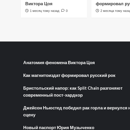
Виктора Цоя
формировал ру
1 месяц тому назад
0
2 месяца тому наза
Анатомия феномена Виктора Цоя
Как магнитоиздат формировал русский рок
Бристольский напор: как Split Chain разгоняют
современный пост-хардкор
Джейсон Ньюстед победил рак горла и вернулся 
сцену
Новый паспорт Юрия Музыченко