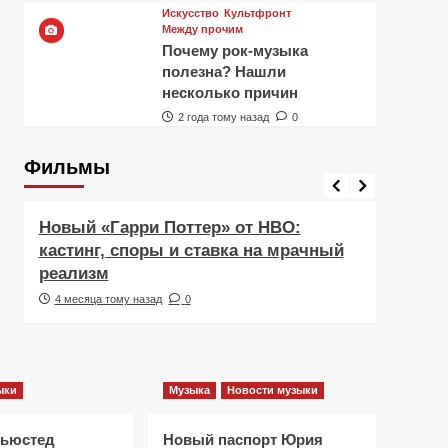
Искусство
Культфронт
Между прочим
Почему рок-музыка
полезна? Нашли
несколько причин
2 года тому назад
0
Фильмы
Фильмы
Рецен
Новый «Гарри Поттер» от HBO:
Реце
кастинг, споры и ставка на мрачный
Навс
реализм
друж
4 месяца тому назад
0
5 ме
ыки
Музыка
Новости музыки
Ньюстед
Новый паспорт Юрия