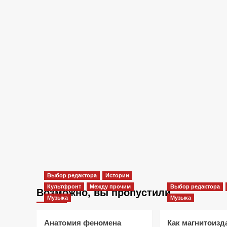
Выбор редактора
Истории
Культфронт
Между прочим
Выбор редактора
Возможно, вы пропустили
Музыка
Музыка
Анатомия феномена
Как магнитоизд