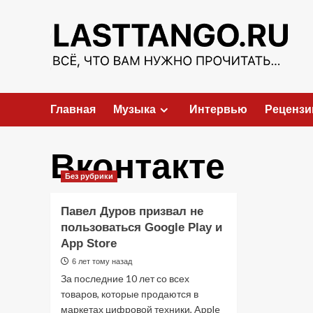
Перейти
к
содержимому
Главная
Музыка
Интервью
Рецензи
Вконтакте
Без рубрики
Павел Дуров призвал не
пользоваться Google Play и
App Store
6 лет тому назад
За последние 10 лет со всех
товаров, которые продаются в
маркетах цифровой техники, Apple