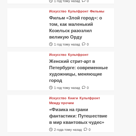
1 год тому назад
0
Искусство
Культфронт
Фильмы
Фильм «Злой город»: о
том, как маленький
Козельск разозлил
великую Орду
1 год тому назад
0
Искусство
Культфронт
Женский стрит-арт в
Петербурге: современные
художницы, меняющие
город
1 год тому назад
0
Искусство
Книги
Культфронт
Между прочим
«Физика на грани
фантастики: Путешествие
в мир квантовых чудес»
2 года тому назад
0