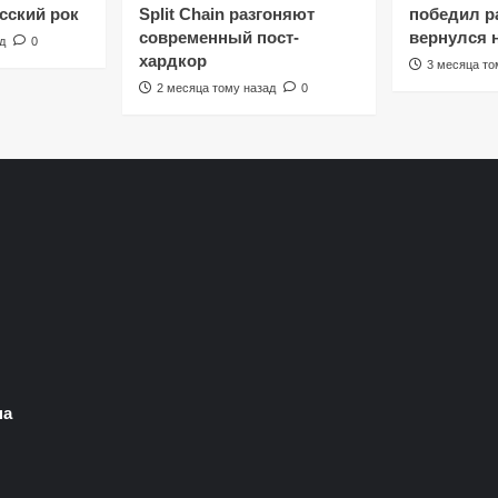
сский рок
Split Chain разгоняют
победил ра
современный пост-
вернулся 
д
0
хардкор
3 месяца то
2 месяца тому назад
0
на