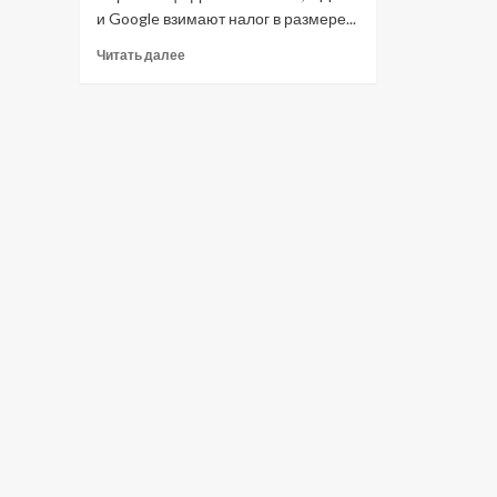
и Google взимают налог в размере...
Прочитать
Читать далее
больше
о
Павел
Дуров
призвал
не
пользоваться
Google
Play
и
App
Store