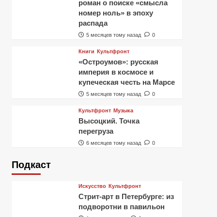
роман о поиске «смысла
номер ноль» в эпоху
распада
5 месяцев тому назад
0
Книги
Культфронт
«Остроумов»: русская
империя в космосе и
купеческая честь на Марсе
5 месяцев тому назад
0
Культфронт
Музыка
Высоцкий. Точка
перегруза
6 месяцев тому назад
0
Подкаст
Искусство
Культфронт
Стрит-арт в Петербурге: из
подворотни в павильон