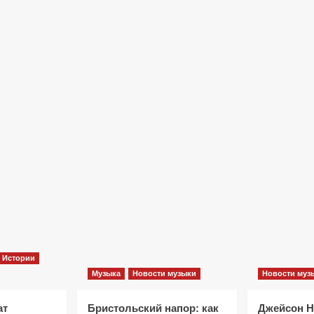
Фильмы
«Как приручить лису»: триллер,
который охотится не за маньяком, а
за человеческими слабостями
10 месяцев тому назад
0
Истории
Музыка
Новости музыки
Новости муз
ат
Бристольский напор: как
Джейсон 