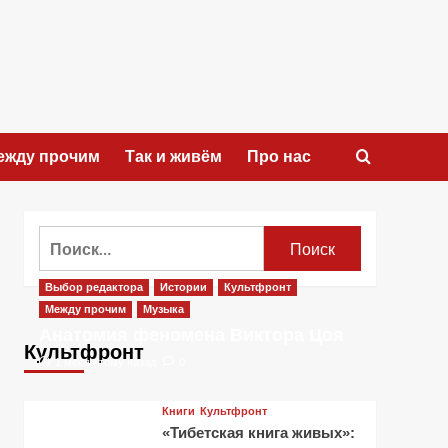
ежду прочим
Так и живём
Про нас
Найти:
Выбор редактора
Истории
Культфронт
Между прочим
Музыка
Анатомия феномена Виктора Цоя
Культфронт
1 месяц тому назад
0
Книги
Культфронт
«Тибетская книга живых»: