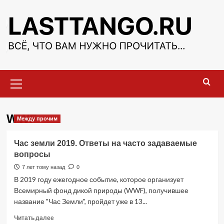
Перейти
к
содержимому
Основное
меню
WWF
Между прочим
Час земли 2019. Ответы на часто задаваемые
вопросы
7 лет тому назад
0
В 2019 году ежегодное событие, которое организует
Всемирный фонд дикой природы (WWF), получившее
название "Час Земли", пройдет уже в 13...
Прочитать
Читать далее