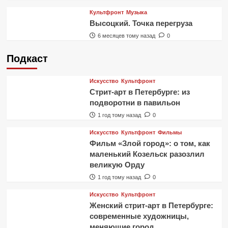
Культфронт
Музыка
Высоцкий. Точка перегруза
6 месяцев тому назад
0
Подкаст
Искусство
Культфронт
Стрит-арт в Петербурге: из
подворотни в павильон
1 год тому назад
0
Искусство
Культфронт
Фильмы
Фильм «Злой город»: о том, как
маленький Козельск разозлил
великую Орду
1 год тому назад
0
Искусство
Культфронт
Женский стрит-арт в Петербурге:
современные художницы,
меняющие город