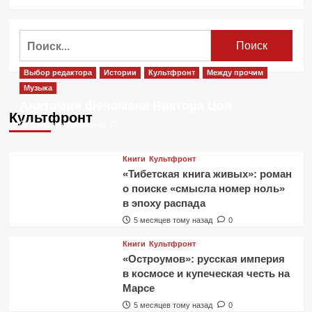
больше
о
Час
Найти:
земли
2019.
Ответы
Выбор редактора
Истории
Культфронт
Между прочим
на
Музыка
часто
Анатомия феномена Виктора Цоя
задаваемые
Культфронт
вопросы
2 месяца тому назад
0
Книги
Культфронт
«Тибетская книга живых»: роман
о поиске «смысла номер ноль»
в эпоху распада
5 месяцев тому назад
0
Книги
Культфронт
«Остроумов»: русская империя
в космосе и купеческая честь на
Марсе
5 месяцев тому назад
0