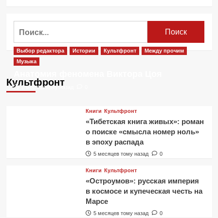
больше
о
За
Найти:
гранью
фарса.
Некрореализм
Выбор редактора
Истории
Культфронт
Между прочим
Евгения
Музыка
Юфита
Анатомия феномена Виктора Цоя
Культфронт
2 месяца тому назад
0
Книги
Культфронт
«Тибетская книга живых»: роман
о поиске «смысла номер ноль»
в эпоху распада
5 месяцев тому назад
0
Книги
Культфронт
«Остроумов»: русская империя
в космосе и купеческая честь на
Марсе
5 месяцев тому назад
0