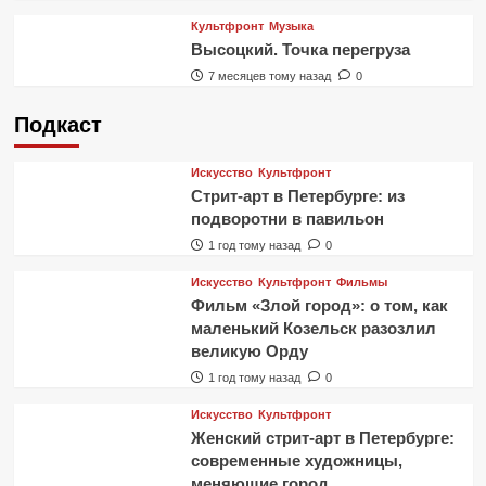
Культфронт
Музыка
Высоцкий. Точка перегруза
7 месяцев тому назад
0
Подкаст
Искусство
Культфронт
Стрит-арт в Петербурге: из
подворотни в павильон
1 год тому назад
0
Искусство
Культфронт
Фильмы
Фильм «Злой город»: о том, как
маленький Козельск разозлил
великую Орду
1 год тому назад
0
Искусство
Культфронт
Женский стрит-арт в Петербурге:
современные художницы,
меняющие город