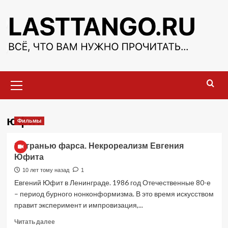
Перейти
к
содержимому
Основное
меню
юфит
Фильмы
За гранью фарса. Некрореализм Евгения
Юфита
10 лет тому назад
1
Евгений Юфит в Ленинграде. 1986 год Отечественные 80-е
– период бурного нонконформизма. В это время искусством
правит эксперимент и импровизация,...
Прочитать
Читать далее