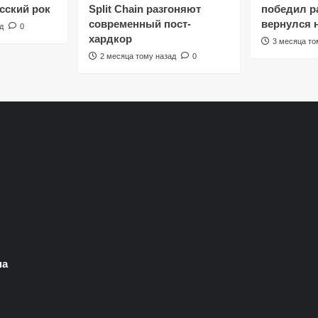
сский рок
Split Chain разгоняют
победил ра
современный пост-
вернулся 
д
0
хардкор
3 месяца то
2 месяца тому назад
0
на