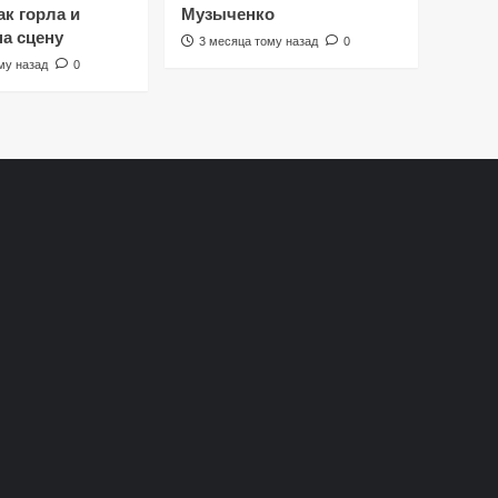
к горла и
Музыченко
на сцену
3 месяца тому назад
0
му назад
0