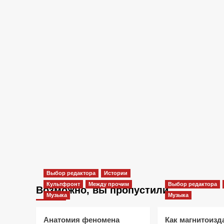
Выбор редактора
Истории
Культфронт
Между прочим
Выбор редактора
Возможно, вы пропустили
Музыка
Музыка
Анатомия феномена
Как магнитоизд