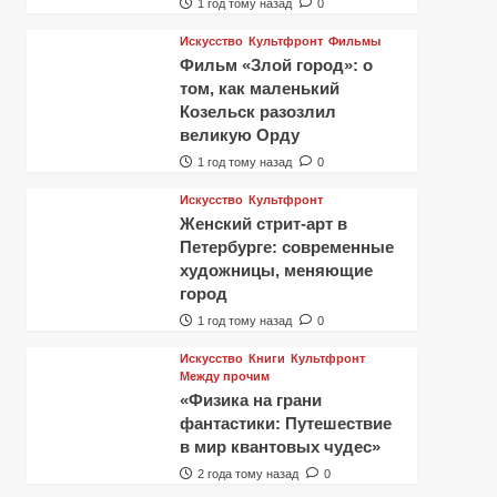
1 год тому назад
0
Искусство
Культфронт
Фильмы
Фильм «Злой город»: о
том, как маленький
Козельск разозлил
великую Орду
1 год тому назад
0
Искусство
Культфронт
Женский стрит-арт в
Петербурге: современные
художницы, меняющие
город
1 год тому назад
0
Искусство
Книги
Культфронт
Между прочим
«Физика на грани
фантастики: Путешествие
в мир квантовых чудес»
2 года тому назад
0