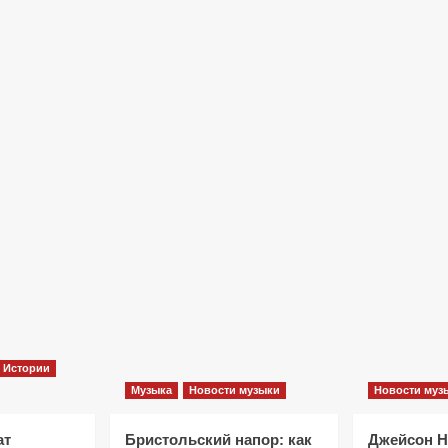
Фильмы
«Как приручить лису»: триллер,
который охотится не за маньяком, а
за человеческими слабостями
10 месяцев тому назад
0
Истории
Музыка
Новости музыки
Новости муз
ат
Бристольский напор: как
Джейсон 