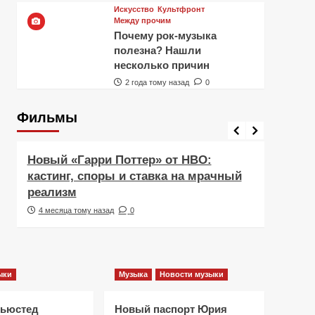
Искусство
Культфронт
Между прочим
Почему рок-музыка
полезна? Нашли
несколько причин
2 года тому назад
0
Фильмы
Фильмы
Рецен
Новый «Гарри Поттер» от HBO:
Реце
кастинг, споры и ставка на мрачный
Навс
реализм
друж
4 месяца тому назад
0
5 ме
ыки
Музыка
Новости музыки
Ньюстед
Новый паспорт Юрия