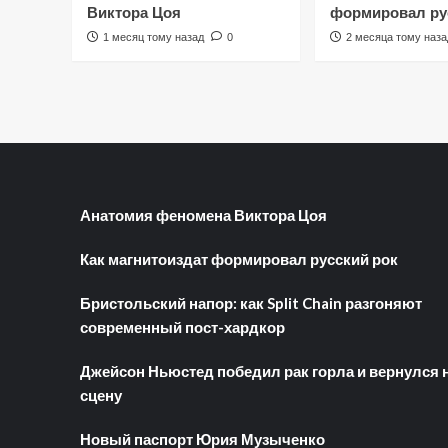
Виктора Цоя
формировал ру
1 месяц тому назад
0
2 месяца тому наза
Анатомия феномена Виктора Цоя
Как магнитоиздат формировал русский рок
Бристольский напор: как Split Chain разгоняют
современный пост-хардкор
Джейсон Ньюстед победил рак горла и вернулся 
сцену
Новый паспорт Юрия Музыченко