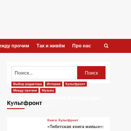
ежду прочим
Так и живём
Про нас
Найти:
Выбор редактора
Истории
Культфронт
Между прочим
Музыка
Анатомия феномена Виктора Цоя
Культфронт
1 месяц тому назад
0
Книги
Культфронт
«Тибетская книга живых»: