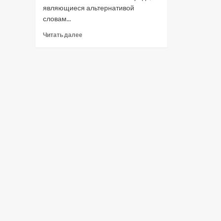
являющиеся альтернативой
словам...
Прочитать
Читать далее
больше
о
Феминитивы
в
русском
языке