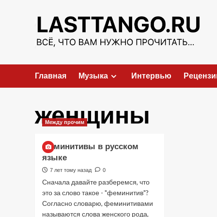
Перейти
к
содержимому
Главная
Музыка
Интервью
Рецензи
женщины
Между прочим
Феминитивы в русском
языке
7 лет тому назад
0
Сначала давайте разберемся, что
это за слово такое - "феминитив"?
Согласно словарю, феминитивами
называются слова женского рода,