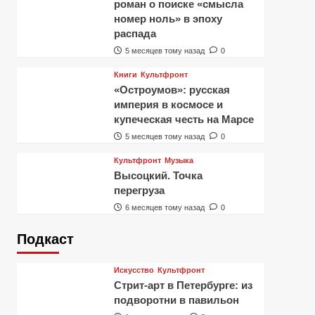
роман о поиске «смысла
номер ноль» в эпоху
распада
5 месяцев тому назад
0
Книги
Культфронт
«Остроумов»: русская
империя в космосе и
купеческая честь на Марсе
5 месяцев тому назад
0
Культфронт
Музыка
Высоцкий. Точка
перегруза
6 месяцев тому назад
0
Подкаст
Искусство
Культфронт
Стрит-арт в Петербурге: из
подворотни в павильон