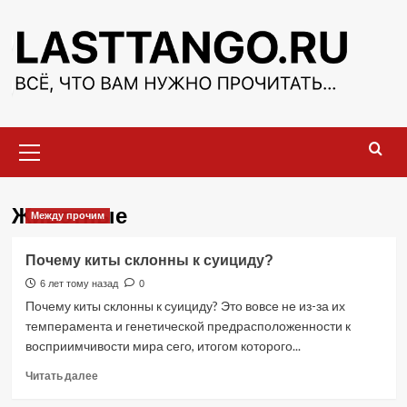
Перейти
к
содержимому
Основное
меню
Животные
Между прочим
Почему киты склонны к суициду?
6 лет тому назад
0
Почему киты склонны к суициду? Это вовсе не из-за их
темперамента и генетической предрасположенности к
восприимчивости мира сего, итогом которого...
Прочитать
Читать далее
больше