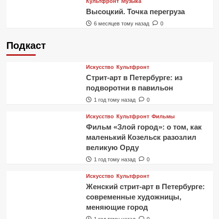
Культфронт
Музыка
Высоцкий. Точка перегруза
6 месяцев тому назад
0
Подкаст
Искусство
Культфронт
Стрит-арт в Петербурге: из
подворотни в павильон
1 год тому назад
0
Искусство
Культфронт
Фильмы
Фильм «Злой город»: о том, как
маленький Козельск разозлил
великую Орду
1 год тому назад
0
Искусство
Культфронт
Женский стрит-арт в Петербурге:
современные художницы,
меняющие город
1 год тому назад
0