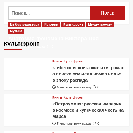
о
Почему
Найти:
киты
склонны
к
Выбор редактора
Истории
Культфронт
Между прочим
суициду?
Музыка
Анатомия феномена Виктора Цоя
Культфронт
2 месяца тому назад
0
Книги
Культфронт
«Тибетская книга живых»: роман
о поиске «смысла номер ноль»
в эпоху распада
5 месяцев тому назад
0
Книги
Культфронт
«Остроумов»: русская империя
в космосе и купеческая честь на
Марсе
5 месяцев тому назад
0