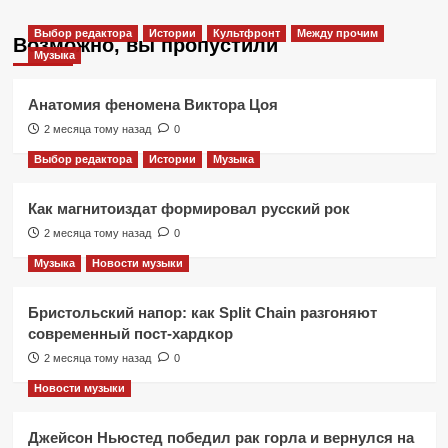
Выбор редактора
Истории
Культфронт
Между прочим
Возможно, вы пропустили
Музыка
Анатомия феномена Виктора Цоя
2 месяца тому назад
0
Выбор редактора
Истории
Музыка
Как магнитоиздат формировал русский рок
2 месяца тому назад
0
Музыка
Новости музыки
Бристольский напор: как Split Chain разгоняют
современный пост-хардкор
2 месяца тому назад
0
Новости музыки
Джейсон Ньюстед победил рак горла и вернулся на