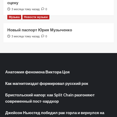
сцену
3 месяца тому назад
0
Музыка
Новости музыки
Новый паспорт Юрия Музыченко
3 месяца тому назад
0
Анатомия феномена Виктора Цоя
Как магнитоиздат формировал русский рок
Бристольский напор: как Split Chain разгоняют
современный пост-хардкор
Джейсон Ньюстед победил рак горла и вернулся на