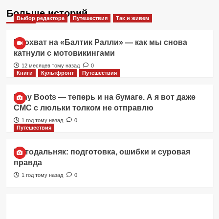
Больше историй
Выбор редактора
Путешествия
Так и живем
Прохват на «Балтик Ралли» — как мы снова
катнули с мотовикингами
12 месяцев тому назад
0
Книги
Культфронт
Путешествия
Itchy Boots — теперь и на бумаге. А я вот даже
СМС с люльки толком не отправлю
1 год тому назад
0
Путешествия
Мотодальняк: подготовка, ошибки и суровая
правда
1 год тому назад
0