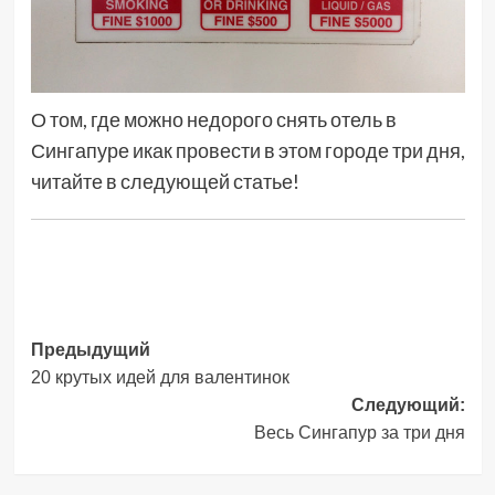
О том, где можно недорого снять отель в
Сингапуре икак провести в этом городе три дня,
читайте в следующей статье!
Навигация
Предыдущий
20 крутых идей для валентинок
записи
Следующий:
Весь Сингапур за три дня