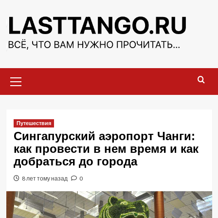
Перейти
к
содержимому
Основное
меню
Путешествия
Сингапурский аэропорт Чанги:
как провести в нем время и как
добраться до города
8 лет тому назад
0