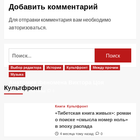
Добавить комментарий
Для отправки комментария вам необходимо
авторизоваться
.
Найти:
Выбор редактора
Истории
Культфронт
Между прочим
Музыка
Анатомия феномена Виктора Цоя
Культфронт
1 месяц тому назад
0
Книги
Культфронт
«Тибетская книга живых»: роман
о поиске «смысла номер ноль»
в эпоху распада
4 месяца тому назад
0