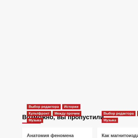
Выбор редактора
Истории
Культфронт
Между прочим
Выбор редактора
Возможно, вы пропустили
Музыка
Музыка
Анатомия феномена
Как магнитоизд