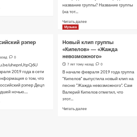
название группы? Название группы
Прочитать
е
(на тот...
больше
о
Прочитать
Читать далее
Интервью
больше
Музыка
с
о
группой
Интервью
сийский рэпер
Новый клип группы
«Polyankin
с
Special
«Кипелов» — «Жажда
участниками
Station»
проекта
невозможного»
назад
0
«O.N.И.K.S.»
utu.be/uhepnUtpQ6U
7 лет тому назад
0
раля 2019 года в сети
В начале февраля 2019 года группа
информация о том, что
"Кипелов" выпустила новый клип на
российский рэпер Децл
песню "Жажда невозможного". Сам
шей ночью....
Валерий Кипелов отметил, что
этот...
Прочитать
е
больше
Прочитать
Читать далее
о
больше
Умер
о
российский
Новый
рэпер
клип
Децл
группы