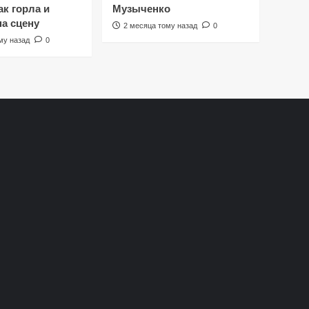
к горла и
Музыченко
на сцену
2 месяца тому назад
0
му назад
0