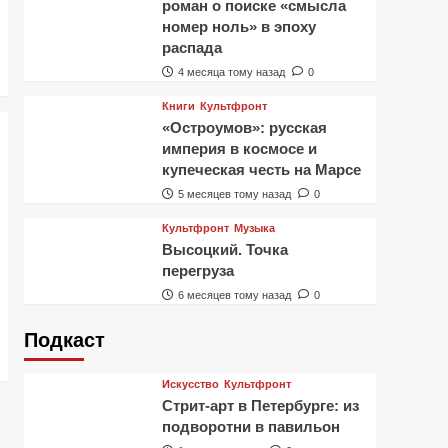
роман о поиске «смысла
номер ноль» в эпоху
распада
4 месяца тому назад
0
Книги
Культфронт
«Остроумов»: русская
империя в космосе и
купеческая честь на Марсе
5 месяцев тому назад
0
Культфронт
Музыка
Высоцкий. Точка
перегруза
6 месяцев тому назад
0
Подкаст
Искусство
Культфронт
Стрит-арт в Петербурге: из
подворотни в павильон