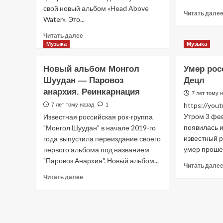
свой новый альбом «Head Above
Читать дале
Water». Это...
Прочитать
Читать далее
больше
Музыка
Музыка
о
Новый
Новый альбом Монгол
Умер рос
альбом
Шуудан — Паровоз
Децл
Avril Lavigne —
анархия. Реинкарнация
Head
7 лет тому 
Above
https://yo
7 лет тому назад
1
Water
Утром 3 фев
Известная российская рок-группа
появилась 
"Монгол Шуудан" в начале 2019-го
известный 
года выпустила переиздание своего
умер прошед
первого альбома под названием
"Паровоз Анархия". Новый альбом...
Читать дале
Прочитать
Читать далее
больше
о
Новый
альбом
Монгол