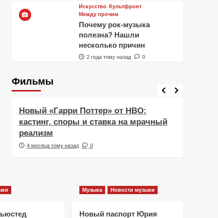
Искусство
Культфронт
Между прочим
Почему рок-музыка
полезна? Нашли
несколько причин
2 года тому назад
0
Фильмы
Фильмы
Рецен
Новый «Гарри Поттер» от HBO:
Реце
кастинг, споры и ставка на мрачный
Навс
реализм
друж
4 месяца тому назад
0
5 ме
ыки
Музыка
Новости музыки
Ньюстед
Новый паспорт Юрия