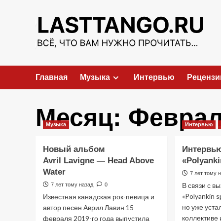
Перейти
к
содержимому
Главная
Музыка
Интервью
Рецензи
Месяц:
Феврал
Музыка
Интервью
Новый альбом
Интервью
Avril Lavigne — Head Above
«Polyanki
Water
7 лет тому 
В связи с в
7 лет тому назад
0
«Polyankin s
Известная канадская рок-певица и
но уже уста
автор песен Аврил Лавин 15
коллективе и
февраля 2019-го года выпустила