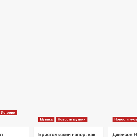
Фильмы
«Как приручить лису»: триллер,
который охотится не за маньяком, а
за человеческими слабостями
9 месяцев тому назад
0
Истории
Музыка
Новости музыки
Новости муз
ат
Бристольский напор: как
Джейсон 