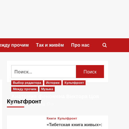
ежду прочим
Так и живём
Про нас
Найти:
Выбор редактора
Истории
Культфронт
Между прочим
Музыка
Анатомия феномена Виктора Цоя
Культфронт
1 месяц тому назад
0
Книги
Культфронт
«Тибетская книга живых»: