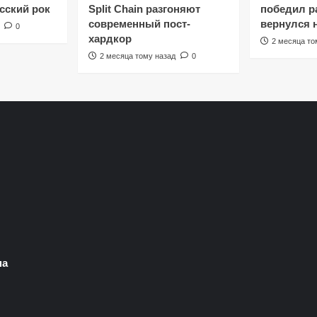
сский рок
Split Chain разгоняют
победил ра
современный пост-
вернулся 
0
хардкор
2 месяца то
2 месяца тому назад
0
на