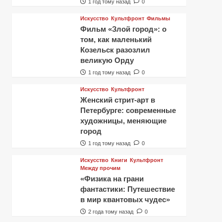
1 год тому назад
0
Искусство
Культфронт
Фильмы
Фильм «Злой город»: о
том, как маленький
Козельск разозлил
великую Орду
1 год тому назад
0
Искусство
Культфронт
Женский стрит-арт в
Петербурге: современные
художницы, меняющие
город
1 год тому назад
0
Искусство
Книги
Культфронт
Между прочим
«Физика на грани
фантастики: Путешествие
в мир квантовых чудес»
2 года тому назад
0