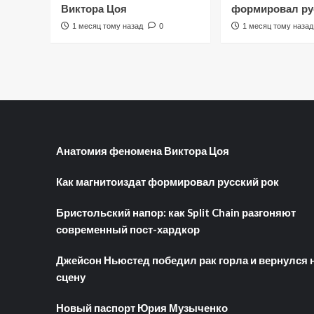
Виктора Цоя
формировал ру
1 месяц тому назад
0
1 месяц тому назад
Анатомия феномена Виктора Цоя
Как магнитоиздат формировал русский рок
Бристольский напор: как Split Chain разгоняют
современный пост-хардкор
Джейсон Ньюстед победил рак горла и вернулся 
сцену
Новый паспорт Юрия Музыченко