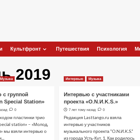
и
Культфронт
Путешествия
Психология
М
ь 2019
Музыка
Интервью
Музыка
 с группой
Интервью с участниками
n Special Station»
проекта «O.N.И.K.S.»
назад
0
7 лет тому назад
0
ыходом пластинки трио
Редакция Lasttango.ru взяла
pecial station» – «Молод,
интервью у участников
л» мы взяли интервью о
музыкального проекта "O.N.И.K.S."
...
из города Усть-Кут. 1. Как родилось