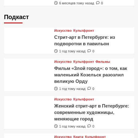
6 месяцев тому назад
0
Подкаст
Искусство
Культфронт
Стрит-арт в Петербурге: из
подворотни в павильон
1 год тому назад
0
Искусство
Культфронт
Фильмы
Фильм «Злой город»: о том, как
маленький Козельск разозлил
великую Орду
1 год тому назад
0
Искусство
Культфронт
Женский стрит-арт в Петербурге:
современные художницы,
меняющие город
1 год тому назад
0
Искусство
Книги
Культфронт