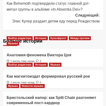
Как Behemoth подтвердили статус главной дэт-
записи
метал группы в альбоме «In Absentia Dei»?
Следующий:
Элис Купер раздает детям еду перед Рождеством
Выбор редактора
Истории
Культфронт
Между прочим
Больше историй
Музыка
Анатомия феномена Виктора Цоя
1 месяц тому назад
0
Выбор редактора
Истории
Музыка
Как магнитоиздат формировал русский рок
1 месяц тому назад
0
Музыка
Новости музыки
Бристольский напор: как Split Chain разгоняют
современный пост-хардкор