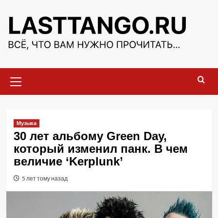
Перейти
к
содержимому
Основное
меню
Музыка
30 лет альбому Green Day,
который изменил панк. В чем
величие ‘Kerplunk’
5 лет тому назад