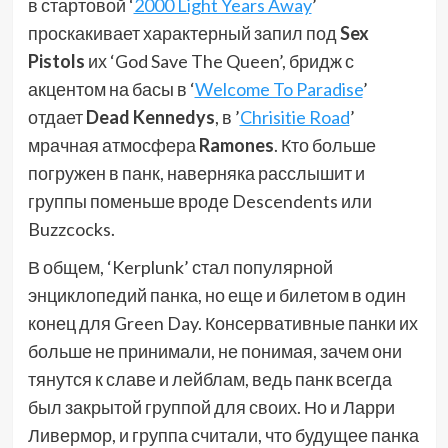
в стартовой ‘
2000 Light Years Away
’
проскакивает характерный запил под
Sex
Pistols
их ‘God Save The Queen’, бридж с
акцентом на басы в ‘
Welcome To Paradise
’
отдает
Dead Kennedys
, в ’
Chrisitie Road
’
мрачная атмосфера
Ramones
. Кто больше
погружен в панк, наверняка расслышит и
группы поменьше вроде Descendents или
Buzzcocks.
В общем, ‘Kerplunk’ стал популярной
энциклопедий панка, но еще и билетом в один
конец для Green Day. Консервативные панки их
больше не принимали, не понимая, зачем они
тянутся к славе и лейблам, ведь панк всегда
был закрытой группой для своих. Но и Ларри
Ливермор, и группа считали, что будущее панка