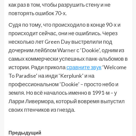
как раз в том, чтобы разрушить стену и не
повторять ошибок 70-х.
Судя по тому, что происходило в конце 90-х и
происходит сейчас, они не ошиблись. Через
несколько лет Green Day выстрелили под
дочерним лейблом Warner с ‘Dookie’, одним из
самых коммерчески успешных панк-альбомов в
истории. Ради прикола
сравните звук
‘Welcome
To Paradise’ на инди ‘Kerplunk’ и на
профессиональном ‘Dookie’ – просто небо и
земля. Но всё началось именно в 1991-м – у
Ларри Ливермора, который вовремя выпустил
своих птенчиков из гнезда.
Навигация
Предыдущий