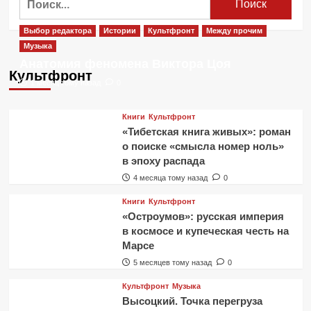
Выбор редактора
Истории
Культфронт
Между прочим
Музыка
Анатомия феномена Виктора Цоя
Культфронт
1 месяц тому назад
0
Книги
Культфронт
«Тибетская книга живых»: роман
о поиске «смысла номер ноль»
в эпоху распада
4 месяца тому назад
0
Книги
Культфронт
«Остроумов»: русская империя
в космосе и купеческая честь на
Марсе
5 месяцев тому назад
0
Культфронт
Музыка
Высоцкий. Точка перегруза