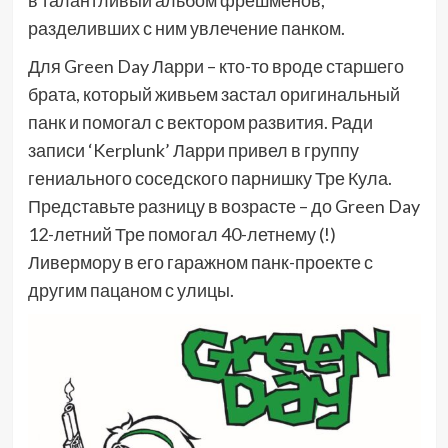
разделивших с ним увлечение панком.
Для Green Day Ларри – кто-то вроде старшего
брата, который живьем застал оригинальный
панк и помогал с вектором развития. Ради
записи ‘Kerplunk’ Ларри привел в группу
гениального соседского парнишку Тре Кула.
Представьте разницу в возрасте – до Green Day
12-летний Тре помогал 40-летнему (!)
Ливермору в его гаражном панк-проекте с
другим пацаном с улицы.