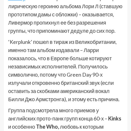
лирическую героиню альбома Лори Л (ставшую
прототипом дамы с обложки) – оказывается,
Ливермор пропихнул ее без разрешения
группы, что припоминают дедуле до сих пор.
‘Kerplunk’ пошел в тираж из Великобритании,
именно там альбом издавали – Ларри
показалось, что в Европе больше котируют
независимых исполнителей. Получилось
символично, потому что Green Day 90-х
излучали откровенно британский звук (если
оставить за скобками американский вокал
Билли Джо Армстронга), и этому есть причина.
Группа подсмотрела много приемов у
английских прото-панк групп конца 60-х –
Kinks
и особенно
The Who,
любовь к которым