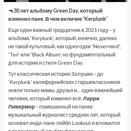
🔫
30 лет альбому Green Day, который
изменил панк. В чем величие ‘Kerplunk’
Еще один важный тридцатник в 2021 году – у
альбома ‘Kerplunk’, который, конечно, далеко
не такой культовый, как одногодки ’Nevermind’,
’Ten’ или ‘Black Album’, но фундаментальный
для истории и стиля Green Day.
Тут классическая история Золушки – до
‘Kerplunk’ калифорнийских старшеклассников
знали только мамы, друзья и… один важнейший
человек, который изменил всё.
Ларри
Ливермор
– помешанный на панке
музыкальный журналист средних лет, который
основал инди-панк-лейбл Lookout и вложился
в талантливый альбом фрешменов,