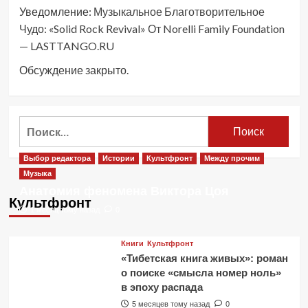
Уведомление:
Музыкальное Благотворительное
Чудо: «Solid Rock Revival» От Norelli Family Foundation
— LASTTANGO.RU
Обсуждение закрыто.
Найти:
Выбор редактора
Истории
Культфронт
Между прочим
Музыка
Анатомия феномена Виктора Цоя
Культфронт
1 месяц тому назад
0
Книги
Культфронт
«Тибетская книга живых»: роман
о поиске «смысла номер ноль»
в эпоху распада
5 месяцев тому назад
0