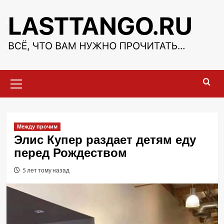
Перейти
к
содержимому
Основное
меню
Между прочим
Элис Купер раздает детям еду
перед Рождеством
5 лет тому назад