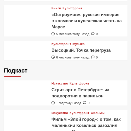
Книги
Культфронт
«Остроумов»: русская империя
в космосе и купеческая честь на
Марсе
5 месяцев тому назад
0
Культфронт
Музыка
Высоцкий. Точка перегруза
6 месяцев тому назад
0
Подкаст
Искусство
Культфронт
Стрит-арт в Петербурге: из
подворотни в павильон
1 год тому назад
0
Искусство
Культфронт
Фильмы
Фильм «Злой город»: о том, как
маленький Козельск разозлил