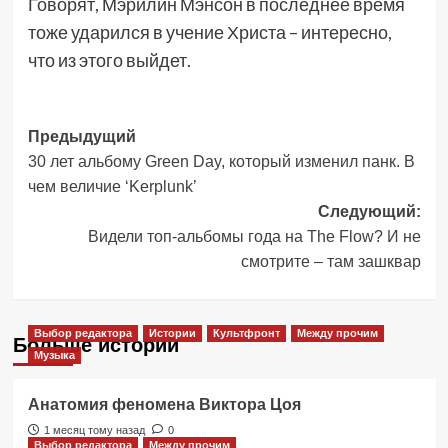
Говорят, Мэрилин Мэнсон в последнее время
тоже ударился в учение Христа – интересно,
что из этого выйдет.
Навигация
Предыдущий
30 лет альбому Green Day, который изменил панк. В
записи
чем величие ‘Kerplunk’
Следующий:
Видели топ-альбомы года на The Flow? И не
смотрите – там зашквар
Выбор редактора
Истории
Культфронт
Между прочим
Больше историй
Музыка
Анатомия феномена Виктора Цоя
1 месяц тому назад
0
Выбор редактора
Между прочим