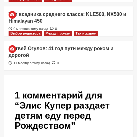
Три всадника среднего класса: KLE500, NX500 и
Himalayan 450
9 месяцев тому назад
0
Выбор редактора
Между прочим
Так и живем
Матвей Огулов: 41 год пути между роком и
дорогой
11 месяцев тому назад
0
1 комментарий для
“
Элис Купер раздает
детям еду перед
Рождеством
”