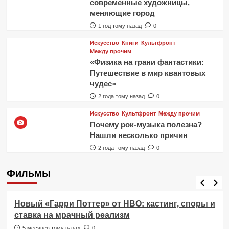
современные художницы,
меняющие город
1 год тому назад
0
Искусство
Книги
Культфронт
Между прочим
«Физика на грани фантастики:
Путешествие в мир квантовых
чудес»
2 года тому назад
0
Искусство
Культфронт
Между прочим
Почему рок-музыка полезна?
Нашли несколько причин
2 года тому назад
0
Фильмы
Фильмы
Новый «Гарри Поттер» от HBO: кастинг, споры и
ставка на мрачный реализм
5 месяцев тому назад
0