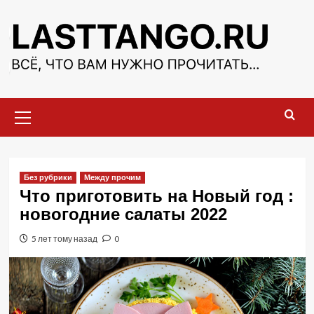
Перейти
к
содержимому
Основное
меню
Без рубрики
Между прочим
Что приготовить на Новый год :
новогодние салаты 2022
5 лет тому назад
0