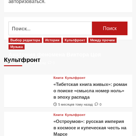
авторизоваться
.
Найти:
Выбор редактора
Истории
Культфронт
Между прочим
Музыка
Анатомия феномена Виктора Цоя
Культфронт
2 месяца тому назад
0
Книги
Культфронт
«Тибетская книга живых»: роман
о поиске «смысла номер ноль»
в эпоху распада
5 месяцев тому назад
0
Книги
Культфронт
«Остроумов»: русская империя
в космосе и купеческая честь на
Марсе