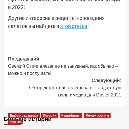
в 2022!
Другие интересные рецепты новогодних
салатов вы найдете в
этой статье
!
Навигация
Предыдущий
Свежий Стинг внезапно не занудный, как обычно –
записи
можно и послушать!
Следующий:
Обзор держателя телефона в стандартную
мультимедиа для Duster 2021
Выбор редактора
Истории
Культфронт
Между прочим
Больше историй
Музыка