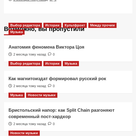
Выбор редактора
Истории
Культфронт
Между прочим
Возможно, вы пропустили
Музыка
Анатомия феномена Виктора Цоя
2 месяца тому назад
0
Выбор редактора
Истории
Музыка
Как магнитоиздат формировал русский рок
2 месяца тому назад
0
Музыка
Новости музыки
Бристольский напор: как Split Chain разгоняют
современный пост-хардкор
2 месяца тому назад
0
Новости музыки