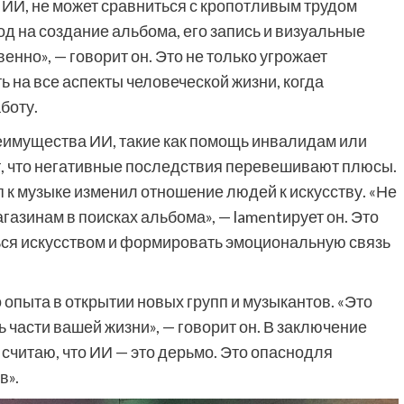
 ИИ, не может сравниться с кропотливым трудом
год на создание альбома, его запись и визуальные
енно», — говорит он. Это не только угрожает
ь на все аспекты человеческой жизни, когда
боту.
имущества ИИ, такие как помощь инвалидам или
Фильмы
т, что негативные последствия перевешивают плюсы.
п к музыке изменил отношение людей к искусству. «Не
«Как приручить лису»: триллер,
газинам в поисках альбома», — lamentирует он. Это
который охотится не за маньяком, а
ься искусством и формировать эмоциональную связь
за человеческими слабостями
9 месяцев тому назад
0
опыта в открытии новых групп и музыкантов. «Это
 части вашей жизни», — говорит он. В заключение
считаю, что ИИ — это дерьмо. Это опаснодля
в».