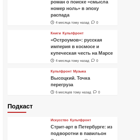
роман о поиске «смысла
номер ноль» в эпоху
распада
4 месяца тому назад
0
Книги
Культфронт
«Остроумов»: русская
империя в космосе и
купеческая честь на Марсе
4 месяца тому назад
0
Культфронт
Музыка
Высоцкий. Точка
перегруза
6 месяцев тому назад
0
Подкаст
Искусство
Культфронт
Стрит-арт в Петербурге: из
подворотни в павильон