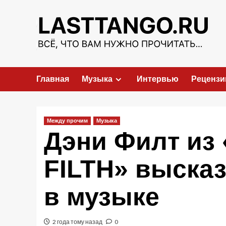
Перейти
к
содержимому
Главная
Музыка
Интервью
Рецензи
Между прочим
Музыка
Дэни Филт из
FILTH» высказ
в музыке
2 года тому назад
0