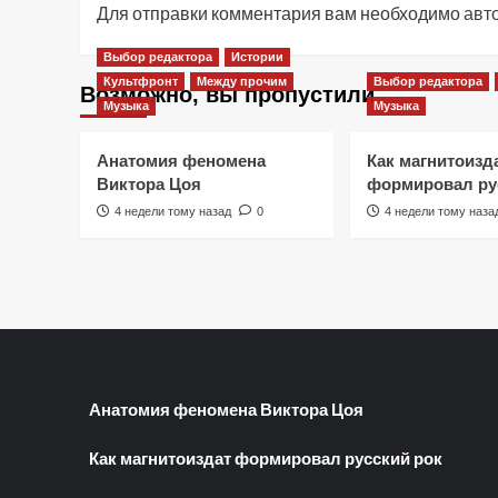
Для отправки комментария вам необходимо
авт
Выбор редактора
Истории
Культфронт
Между прочим
Выбор редактора
Возможно, вы пропустили
Музыка
Музыка
Анатомия феномена
Как магнитоизд
Виктора Цоя
формировал ру
4 недели тому назад
0
4 недели тому наза
Анатомия феномена Виктора Цоя
Как магнитоиздат формировал русский рок