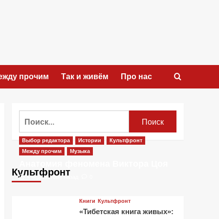
ежду прочим
Так и живём
Про нас
Найти:
Выбор редактора
Истории
Культфронт
Между прочим
Музыка
Анатомия феномена Виктора Цоя
Культфронт
4 недели тому назад
0
Книги
Культфронт
«Тибетская книга живых»: