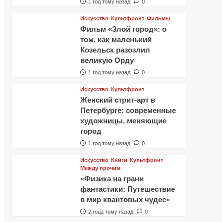
1 год тому назад
0
Искусство
Культфронт
Фильмы
Фильм «Злой город»: о
том, как маленький
Козельск разозлил
великую Орду
1 год тому назад
0
Искусство
Культфронт
Женский стрит-арт в
Петербурге: современные
художницы, меняющие
город
1 год тому назад
0
Искусство
Книги
Культфронт
Между прочим
«Физика на грани
фантастики: Путешествие
в мир квантовых чудес»
2 года тому назад
0