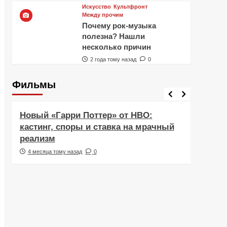
Искусство
Культфронт
Между прочим
Почему рок-музыка
полезна? Нашли
несколько причин
2 года тому назад
0
Фильмы
Фильмы
Рецен
Новый «Гарри Поттер» от HBO:
Реце
кастинг, споры и ставка на мрачный
Навс
реализм
друж
4 месяца тому назад
0
5 ме