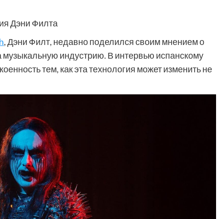
ния Дэни Филта
th
, Дэни Филт, недавно поделился своим мнением о
на музыкальную индустрию. В интервью испанскому
коенность тем, как эта технология может изменить не