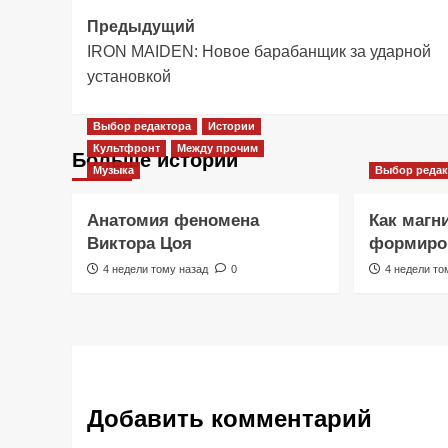
Навигация
Предыдущий
IRON MAIDEN: Новое барабанщик за ударной
записи
установкой
Выбор редактора
Истории
Культфронт
Между прочим
Больше историй
Музыка
Выбор редак
Анатомия феномена
Как магн
Виктора Цоя
формиров
4 недели тому назад
0
4 недели то
Добавить комментарий