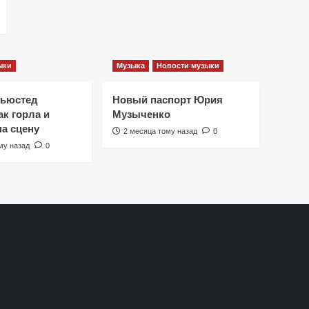
ыки
Музыка
Новости музыки
Ньюстед
Новый паспорт Юрия
к горла и
Музыченко
на сцену
2 месяца тому назад
0
му назад
0