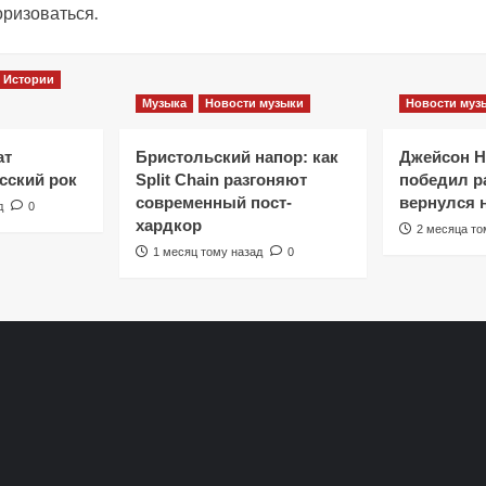
оризоваться
.
Истории
Музыка
Новости музыки
Новости муз
ат
Бристольский напор: как
Джейсон 
сский рок
Split Chain разгоняют
победил ра
современный пост-
вернулся 
д
0
хардкор
2 месяца то
1 месяц тому назад
0