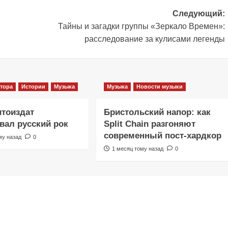
Следующий:
Тайны и загадки группы «Зеркало Времен»:
расследование за кулисами легенды
тора
Истории
Музыка
Музыка
Новости музыки
итоиздат
Бристольский напор: как
ал русский рок
Split Chain разгоняют
современный пост-хардкор
му назад
0
1 месяц тому назад
0