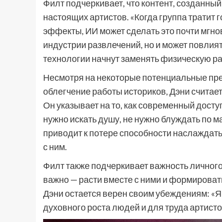
Филт подчеркивает, что контент, созданный
настоящих артистов. «Когда группа тратит 
эффекты, ИИ может сделать это почти мгнов
индустрии развлечений, но и может повлият
технологии начнут заменять физическую ра
Несмотря на некоторые потенциальные пре
облегчение работы историков, Дэни считае
Он указывает на то, как современный досту
нужно искать душу, не нужно блуждать по ма
приводит к потере способности наслаждат
с ним.
Филт также подчеркивает важность личного 
важно — расти вместе с ними и формировать
Дэни остается верен своим убеждениям: «Я 
духовного роста людей и для труда артисто