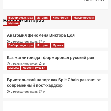
Выбор редактора
Истории
Культфронт
Между прочим
Больше историй
Музыка
Анатомия феномена Виктора Цоя
2 месяца тому назад
0
Выбор редактора
Истории
Музыка
Как магнитоиздат формировал русский рок
2 месяца тому назад
0
Музыка
Новости музыки
Бристольский напор: как Split Chain разгоняют
современный пост-хардкор
2 месяца тому назад
0