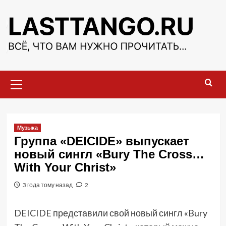
Перейти
к
содержимому
Основное
меню
Музыка
Группа «DEICIDE» выпускает
новый сингл «Bury The Cross…
With Your Christ»
3 года тому назад
2
DEICIDE представили свой новый сингл «Bury