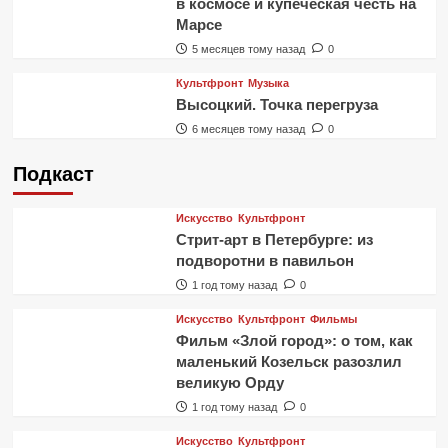
в космосе и купеческая честь на
Марсе
5 месяцев тому назад
0
Культфронт
Музыка
Высоцкий. Точка перегруза
6 месяцев тому назад
0
Подкаст
Искусство
Культфронт
Стрит-арт в Петербурге: из
подворотни в павильон
1 год тому назад
0
Искусство
Культфронт
Фильмы
Фильм «Злой город»: о том, как
маленький Козельск разозлил
великую Орду
1 год тому назад
0
Искусство
Культфронт