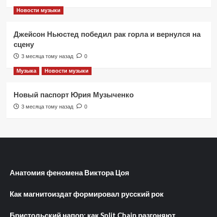
Новости музыки
Джейсон Ньюстед победил рак горла и вернулся на
сцену
3 месяца тому назад
0
Музыка
Новости музыки
Новый паспорт Юрия Музыченко
3 месяца тому назад
0
Анатомия феномена Виктора Цоя
Как магнитоиздат формировал русский рок
Бристольский напор: как Split Chain разгоняют