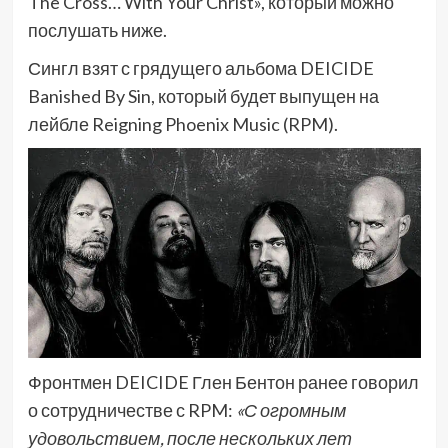
The Cross… With Your Christ», который можно
послушать ниже.
Сингл взят с грядущего альбома DEICIDE
Banished By Sin, который будет выпущен на
лейбле Reigning Phoenix Music (RPM).
Фронтмен DEICIDE Глен Бентон ранее говорил
о сотрудничестве с RPM:
«С огромным
удовольствием, после нескольких лет