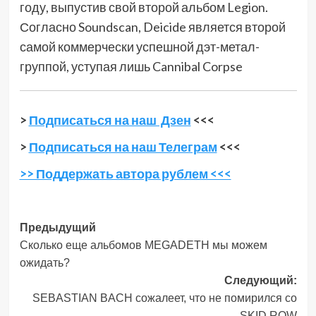
году, выпустив свой второй альбом Legion.
Согласно Soundscan, Deicide является второй
самой коммерчески успешной дэт-метал-
группой, уступая лишь Cannibal Corpse
>
Подписаться на наш Дзен
<<<
>
Подписаться на наш Телеграм
<<<
>> Поддержать автора рублем <<<
Навигация
Предыдущий
Сколько еще альбомов MEGADETH мы можем
записи
ожидать?
Следующий:
SEBASTIAN BACH сожалеет, что не помирился со
SKID ROW