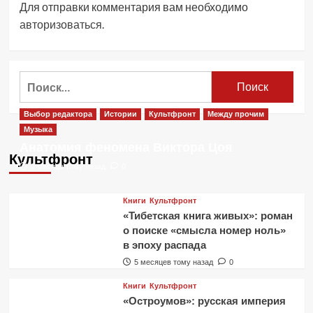
Для отправки комментария вам необходимо
авторизоваться
.
Найти:
Выбор редактора
Истории
Культфронт
Между прочим
Музыка
Анатомия феномена Виктора Цоя
Культфронт
2 месяца тому назад
0
Книги
Культфронт
«Тибетская книга живых»: роман
о поиске «смысла номер ноль»
в эпоху распада
5 месяцев тому назад
0
Книги
Культфронт
«Остроумов»: русская империя